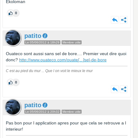
Ekoloman
0
patito
Le 05/06/2012 à 18h29
Membre utile
Ouateco sont aussi sans sel de bore.... Premier veut dire quoi
donc?
http://www.ouateco.com/ouate
[...]
sel-de-bore
C est au pied du mur ... Que l on voit le mieux le mur
0
patito
Le 05/06/2012 à 20h32
Membre utile
Pas bon pour l application apres pour que cela se retrouve a l
interieur!