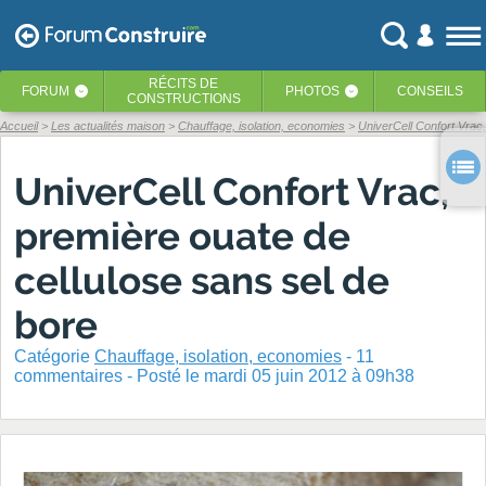
RÉCITS
DE
FORUM
PHOTOS
CONSEILS
‹
‹
CONSTRUCTIONS
Accueil
Les actualités maison
Chauffage, isolation, economies
UniverCell Confort Vrac,
UniverCell Confort Vrac,
première ouate de
cellulose sans sel de
bore
Catégorie
Chauffage, isolation, economies
-
11
commentaires - Posté
le mardi 05 juin 2012 à 09h38