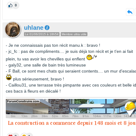
0
uhlane
Le 01/06/2015 à 18h54
Membre ultra utile
- Je ne connaissais pas ton récit manu.k : bravo !
- jc_fc : pas de compliments.... je suis déjà ton récit et je t'en ai fait
plein, tu vas avoir les chevilles qui enflent
- galy32, une salle de bain très lumineuse
- F Ball, ce sont mes chats qui seraient contents.... un mur d'escala
plus sérieusement, bravo !
- Caillou31, une terrasse très pimpante avec ces couleurs et belle i
ces bacs à fleurs en décalé !