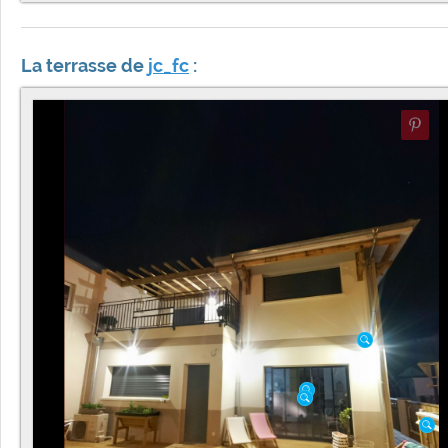
La terrasse de
jc_fc
: