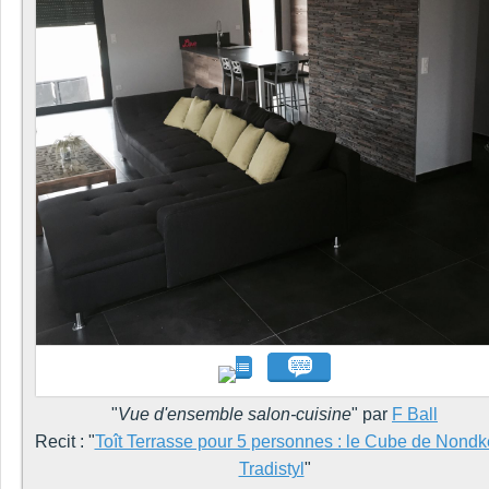
"
Vue d'ensemble salon-cuisine
" par
F Ball
Recit : "
Toît Terrasse pour 5 personnes : le Cube de Nondke
Tradistyl
"