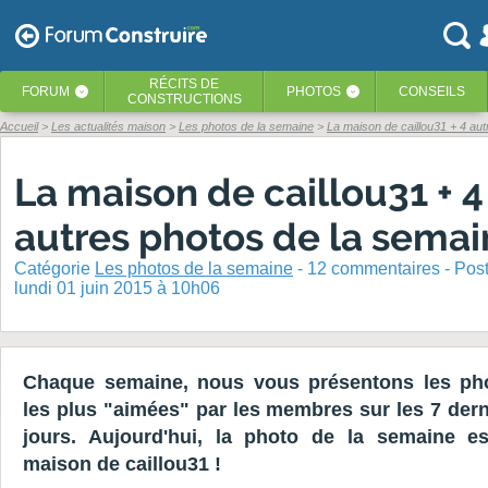
RÉCITS
DE
FORUM
PHOTOS
CONSEILS
‹
‹
CONSTRUCTIONS
Accueil
Les actualités maison
Les photos de la semaine
La maison de caillou31 + 4 au
La maison de caillou31 + 4
autres photos de la sema
Catégorie
Les photos de la semaine
-
12
commentaires - Pos
lundi 01 juin 2015 à 10h06
Chaque semaine, nous vous présentons les ph
les plus "aimées" par les membres sur les 7 dern
jours. Aujourd'hui, la photo de la semaine es
maison de caillou31 !