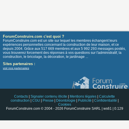
ForumConstruire.com c'est quoi ?
ForumConstruire.com est un site sur lequel les membres échangent leurs
expériences personnelles concernant la construction de leur maison, et ce
depuis 2004. Grâce aux 517 669 membres et aux 5 992 293 messages postés,
vous trouverez forcement des réponses à vos questions sur l'administratif, la
construction, le bricolage, la décoration, le jardinage ...
Sites partenaires :
voir nos partenaires
Contacts
|
Signaler contenu illicite
|
Mentions légales
|
Calculette
construction
|
CGU
|
Presse
|
Déontologie
|
Publicité
|
Confidentialité
|
Cookies
ForumConstruire.com © 2004 - 2026 ForumConstruire SARL | ws61 | 0.129