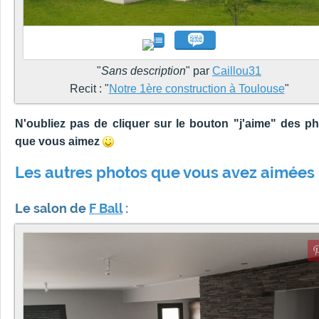
"
Sans description
" par
Caillou31
Recit : "
Notre 1ère construction à Toulouse
"
N'oubliez pas de cliquer sur le bouton "j'aime" des p
que vous aimez
Les autres photos que vous avez aimées 
Le salon de
F Ball
: