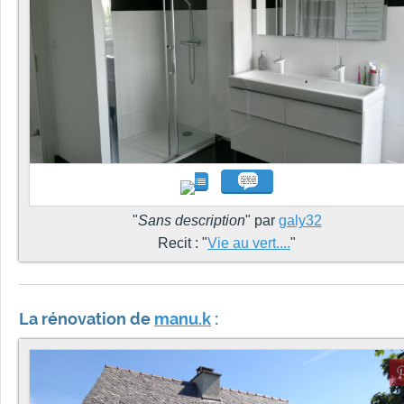
"
Sans description
" par
galy32
Recit : "
Vie au vert....
"
La rénovation de
manu.k
: