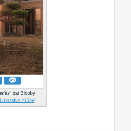
eries
" par Blooby
B passive 215m²
"