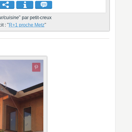
r/cuisine
" par petit-creux
t : "
R+1 proche Metz
"