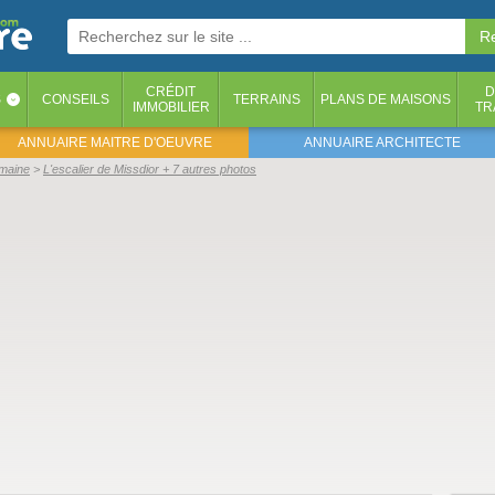
CRÉDIT
D
S
CONSEILS
TERRAINS
PLANS DE MAISONS
‹
IMMOBILIER
TR
ANNUAIRE MAITRE D'OEUVRE
ANNUAIRE ARCHITECTE
emaine
L'escalier de Missdior + 7 autres photos