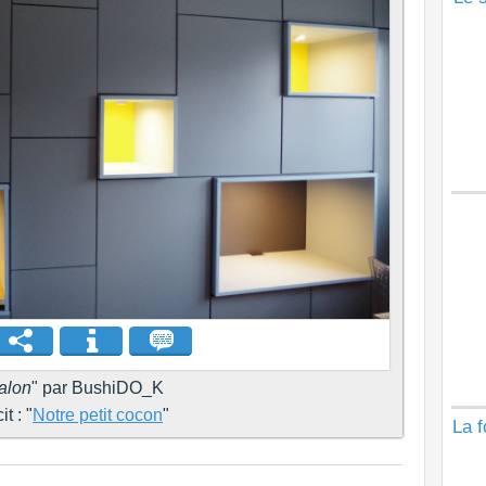
alon
" par BushiDO_K
t : "
Notre petit cocon
"
La f