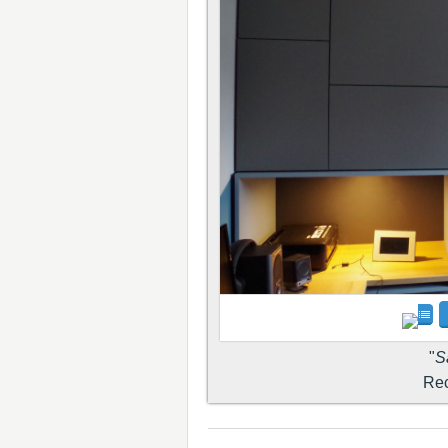
"
S
Reci