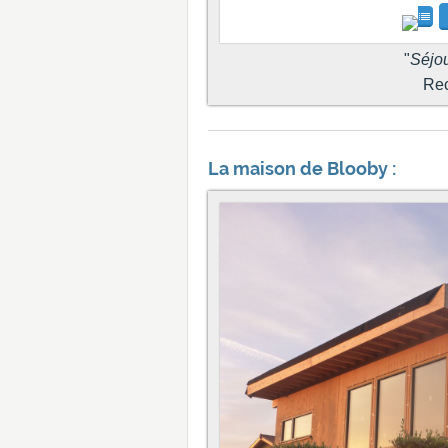
"
Séjou
Reci
La maison de Blooby :