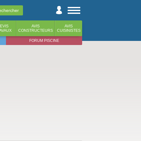
EVIS
AVIS
AVIS
AVAUX
CONSTRUCTEURS
CUISINISTES
FORUM PISCINE