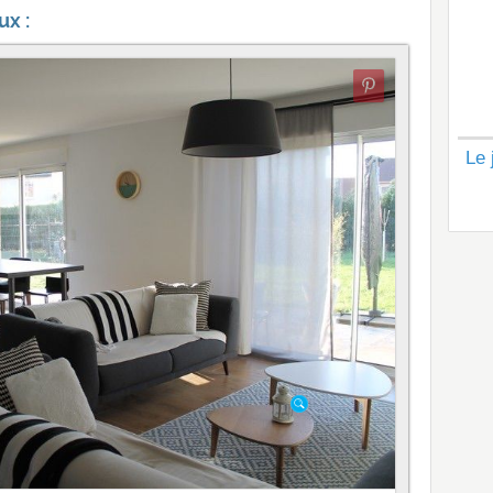
ux :
Le 