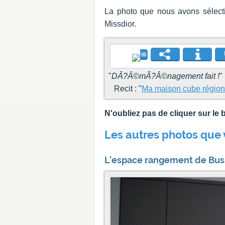
La photo que nous avons sélecti
Missdior.
"
DÃ?Â©mÃ?Â©nagement fait !
"
Recit : "
Ma maison cube région
N'oubliez pas de cliquer sur l
Les autres photos que 
L'espace rangement de Bus