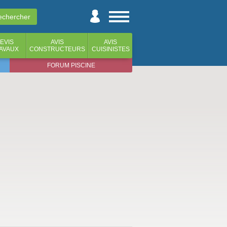
EVIS
AVIS
AVIS
AVAUX
CONSTRUCTEURS
CUISINISTES
FORUM PISCINE