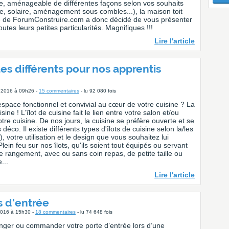
que, aménageable de différentes façons selon vos souhaits
sse, solaire, aménagement sous combles...), la maison toit
pe de ForumConstruire.com a donc décidé de vous présenter
utes leurs petites particularités. Magnifiques !!!
Lire l'article
les différents pour nos apprentis
et 2016 à 09h26 -
15 commentaires
- lu 92 080 fois
space fonctionnel et convivial au cœur de votre cuisine ? La
uisine ! L'îlot de cuisine fait le lien entre votre salon et/ou
tre cuisine. De nos jours, la cuisine se préfère ouverte et se
déco. Il existe différents types d'îlots de cuisine selon la/les
), votre utilisation et le design que vous souhaitez lui
Plein feu sur nos îlots, qu'ils soient tout équipés ou servant
 rangement, avec ou sans coin repas, de petite taille ou
...
Lire l'article
s d'entrée
 2016 à 15h30 -
18 commentaires
- lu 74 648 fois
nger ou commander votre porte d’entrée lors d’une