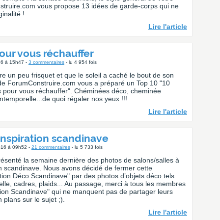
truire.com vous propose 13 idées de garde-corps qui ne
nalité !
Lire l'article
our vous réchauffer
16 à 15h47 -
3 commentaires
- lu 4 954 fois
ore un peu frisquet et que le soleil a caché le bout de son
e de ForumConstruire.com vous a préparé un Top 10 "10
 pour vous réchauffer". Chéminées déco, cheminée
ntemporelle...de quoi régaler nos yeux !!!
Lire l'article
inspiration scandinave
2016 à 09h52 -
21 commentaires
- lu 5 733 fois
ésenté la semaine dernière des photos de salons/salles à
on scandinave. Nous avons décidé de fermer cette
tion Déco Scandinave" par des photos d’objets déco tels
elle, cadres, plaids... Au passage, merci à tous les membres
ion Scandinave" qui ne manquent pas de partager leurs
plans sur le sujet ;).
Lire l'article