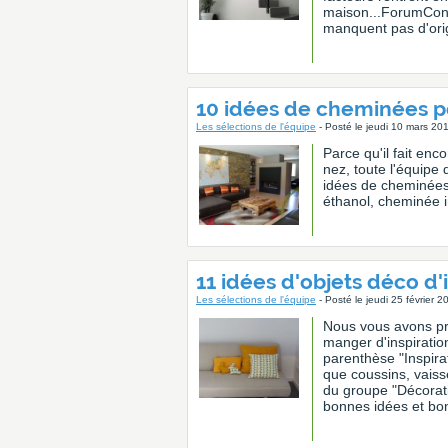
maison...ForumCons
manquent pas d'origi
10 idées de cheminées p
Les sélections de l'équipe
- Posté le jeudi 10 mars 20
Parce qu'il fait enc
nez, toute l'équip
idées de cheminées
éthanol, cheminée i
11 idées d'objets déco d'
Les sélections de l'équipe
- Posté le jeudi 25 février 
Nous vous avons pr
manger d'inspirati
parenthèse "Inspira
que coussins, vaiss
du groupe "Décorat
bonnes idées et bon 