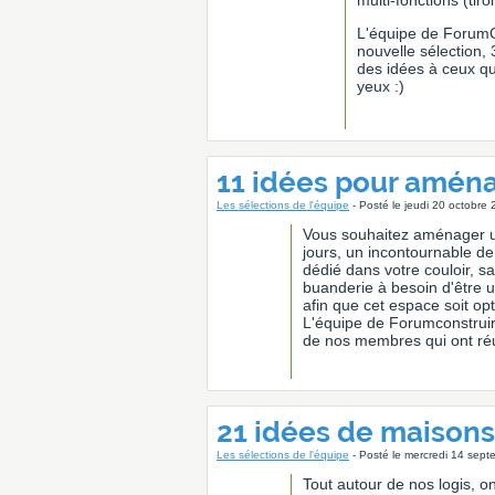
multi-fonctions (tiroi
L'équipe de ForumC
nouvelle sélection, 
des idées à ceux qu
yeux :)
11 idées pour aména
Les sélections de l'équipe
- Posté le jeudi 20 octobre
Vous souhaitez aménager un
jours, un incontournable de
dédié dans votre couloir, s
buanderie à besoin d'être u
afin que cet espace soit opt
L'équipe de Forumconstruir
de nos membres qui ont réus
21 idées de maisons 
Les sélections de l'équipe
- Posté le mercredi 14 sep
Tout autour de nos logis, on