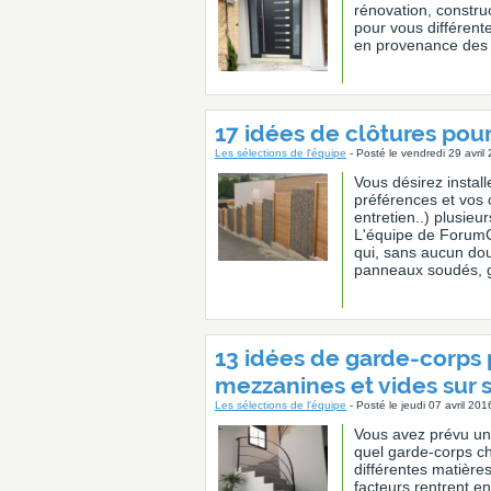
rénovation, constru
pour vous différente
en provenance des 
17 idées de clôtures pour
Les sélections de l'équipe
- Posté le vendredi 29 avri
Vous désirez instal
préférences et vos c
entretien..) plusieu
L'équipe de ForumC
qui, sans aucun dou
panneaux soudés, ga
13 idées de garde-corps p
mezzanines et vides sur 
Les sélections de l'équipe
- Posté le jeudi 07 avril 20
Vous avez prévu un 
quel garde-corps ch
différentes matières
facteurs rentrent en