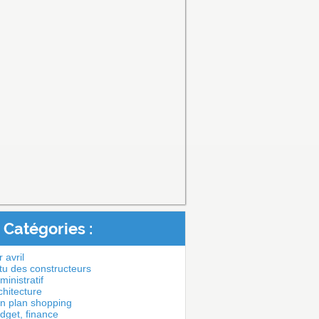
Catégories :
 avril
tu des constructeurs
ministratif
chitecture
n plan shopping
dget, finance