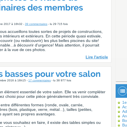
dinaires des membres
bre 2017 à 16h32 -
39 commentaires
- lu 29 715 fois
us accueillons toutes sortes de projets de constructions,
ntérieurs et extérieurs. En cette période quasi estivale,
uvrir (ou redécouvrir) les plus belles piscines du site!
able...à découvrir d'urgence! Mais attention, il pourrait
der à la vue de ces photos.
Lire l'article
s basses pour votre salon
embre 2016 à 16h15 -
17 commentaires
- lu 38 977 fois
un élément essentiel de votre salon. Elle va venir compléter
vez choisi pour cette pièce généralement très conviviale.
1er
 entre différentes formes (ronde, ovale, carrée,
Ac
res (bois, plastique, verre, métal...), tailles (petites,
Ad
e ayant ses propres avantages.
Ar
Bo
que vous souhaitez en faire, il existe des tables simples ou
Bu