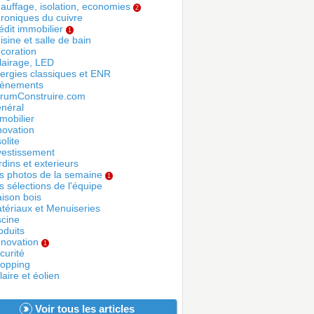
auffage, isolation, economies
2
roniques du cuivre
édit immobilier
1
isine et salle de bain
coration
lairage, LED
ergies classiques et ENR
ènements
rumConstruire.com
néral
mobilier
novation
olite
vestissement
rdins et exterieurs
s photos de la semaine
1
s sélections de l'équipe
ison bois
tériaux et Menuiseries
scine
oduits
novation
1
curité
opping
laire et éolien
Voir tous les articles