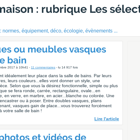
maison : rubrique Les sélec
 : normes, équipement, déco, écologie, évènements ...
ues ou meubles vasques
de bain
embre 2017 à 10h41 -
11 commentaires
- lu 14 917 fois
t idéalement leur place dans la salle de bains. Par leurs
es, leurs couleurs...elles vont donner un style, une
èce. Selon que vous la désirez fonctionnelle, simple ou plus
ue se fera ronde, carrée, rectangulaire, ovale...en
re, en verre, en marbre, en acier...blanche ou colorée. Une
encastrer ou à poser. Entre doubles vasques, plans
enant, vasques gain de place...vous trouverez forcément
à votre salle de bain !
Lire l'article
 photos et vidéos de