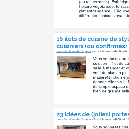
(ou toit terrasse). Esthéti
(toiture végétalisée, terra
plat est tendance ! L'équi
différentes maisons ayant to
16 îlots de cuisine de sty
cuisiniers (ou confirmés)
Les sélections de l'équipe
- Posté le mercredi 06 juill
Vous souhaitez un e
solution : l'îlot de c
salle à manger et vo
veut de plus en plus 
matière(s) choisie(s
donner. Allons-y !!! 
de simple espace de
bien de grande taille
23 idées de (jolies) porte
Les sélections de l'équipe
- Posté le mercredi 08 juin
Vous souhaitez cha