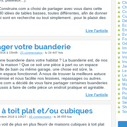
rs, plateaux...).
Ch
Ch
onstruire.com a choisi de partager avec vous dans cette
Cr
30 idées de tables basses, toutes différentes, afin de donner
Cu
i sont en recherche ou tout simplement...pour le plaisir des
Dé
Ec
En
Lire l'article
Ev
Fo
Gé
ger votre buanderie
Im
In
 2016 à 15h48 -
25 commentaires
- lu 24 447 fois
Ins
e buanderie dans votre habitat ? La buanderie est, de nos
In
 la maison ! Que ce soit une pièce à part ou un espace
Ja
alle de bain ou même garage, une chose est sûre, la
Le
n espace fonctionnel. A nous de trouver la meilleure astuce
Le
imisé et nous facilite nos lessives, repassages ou autres.
Ma
e.com a décidé de vous faire partager certaines buanderies
Ma
sis à faire de cette pièce un endroit pratique et agréable.
Pi
Pr
Lire l'article
Ré
Sé
Sh
à toit plat et/ou cubiques
So
tembre 2016 à 10h27 -
48 commentaires
- lu 38 655 fois
 voit de plus en plus fleurir de maisons cubiques à toit plat