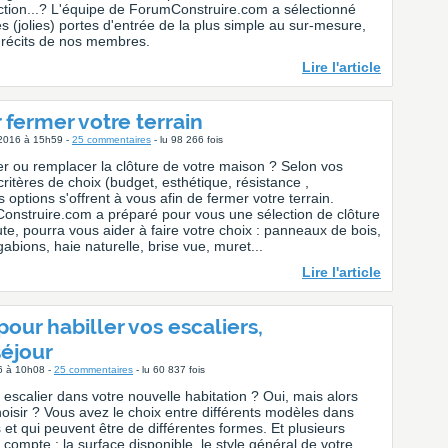
ction...? L'équipe de ForumConstruire.com a sélectionné
s (jolies) portes d'entrée de la plus simple au sur-mesure,
récits de nos membres.
Lire l'article
 fermer votre terrain
l 2016 à 15h59 -
25 commentaires
- lu 98 266 fois
ler ou remplacer la clôture de votre maison ? Selon vos
ritères de choix (budget, esthétique, résistance ,
rs options s'offrent à vous afin de fermer votre terrain.
onstruire.com a préparé pour vous une sélection de clôture
te, pourra vous aider à faire votre choix : panneaux de bois,
bions, haie naturelle, brise vue, muret...
Lire l'article
our habiller vos escaliers,
séjour
16 à 10h08 -
25 commentaires
- lu 60 837 fois
escalier dans votre nouvelle habitation ? Oui, mais alors
oisir ? Vous avez le choix entre différents modèles dans
 et qui peuvent être de différentes formes. Et plusieurs
 compte : la surface disponible, le style général de votre