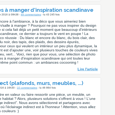
les à manger d'inspiration scandinave
ier 2016 à 09h38 -
49 commentaires
- lu 43 245 fois
ncore à l'ambiance, à la déco que vous aimeriez bien
n/salle à manger ? Pourquoi ne pas vous inspirer du design
i cela fait déjà un petit moment que beaucoup d'intérieurs
 scandinave, ce dernier a toujours le vent en poupe ! La
co réussie : Du blanc et encore du blanc, du bois clair, des
u noir, des tapis, des plaids, des dessins épurés,
pour ceux qui veulent un intérieur un peu plus dynamique, la
est d'ajouter une, voir plusieurs touches de couleurs vives
u, vert... Voici, rien que pour vous, une sélection de photo
les à manger d'inspiration scandinave qui ont toutes leur
 même point commun : un ambiances cocooning !
Lire l'article
ect (plafonds, murs, meubles, ...)
2016 à 16h30 -
10 commentaires
- lu 46 864 fois
re en valeur ou faire ressortir une pièce, un meuble, un
 habitat ? Alors, plusieurs solutions s'offrent à vous ! L'une
rage indirect". Nous avons sélectionné et partageons avec
ù l'éclairage indirect est à l'honneur ! Attention, vous allez
s couleurs :)