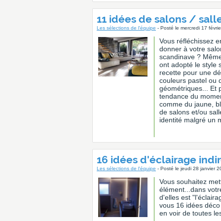
11 idées de salons / sal
Les sélections de l'équipe
- Posté le mercredi 17 févr
Vous réfléchissez e
donner à votre salo
scandinave ? Même s
ont adopté le style
recette pour une dé
couleurs pastel ou d
géométriques... Et 
tendance du moment 
comme du jaune, ble
de salons et/ou sal
identité malgré un
16 idées d'éclairage indir
Les sélections de l'équipe
- Posté le jeudi 28 janvier 
Vous souhaitez mett
élément...dans votre
d'elles est "l'éclai
vous 16 idées déco o
en voir de toutes le