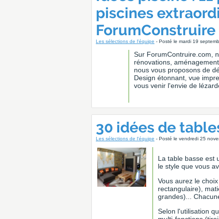
piscines extraor
ForumConstruire
Les sélections de l'équipe
- Posté le mardi 19 septem
Sur ForumContruire.com, no
rénovations, aménagements i
nous vous proposons de déco
Design étonnant, vue impren
vous venir l'envie de lézar
30 idées de table
Les sélections de l'équipe
- Posté le vendredi 25 nov
La table basse est 
le style que vous a
Vous aurez le choix
rectangulaire), matiè
grandes)... Chacun
Selon l'utilisation 