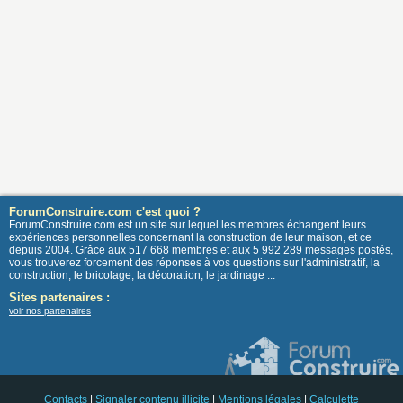
ForumConstruire.com c'est quoi ?
ForumConstruire.com est un site sur lequel les membres échangent leurs
expériences personnelles concernant la construction de leur maison, et ce
depuis 2004. Grâce aux 517 668 membres et aux 5 992 289 messages postés,
vous trouverez forcement des réponses à vos questions sur l'administratif, la
construction, le bricolage, la décoration, le jardinage ...
Sites partenaires :
voir nos partenaires
Contacts
|
Signaler contenu illicite
|
Mentions légales
|
Calculette