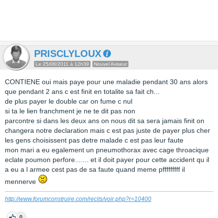
PRISCLYLOUX
Le 25/08/2011 à 12h39
Nouvel Aviseur
CONTIENE oui mais paye pour une maladie pendant 30 ans alors
que pendant 2 ans c est finit en totalite sa fait ch...
de plus payer le double car on fume c nul
si ta le lien franchment je ne te dit pas non
parcontre si dans les deux ans on nous dit sa sera jamais finit on
changera notre declaration mais c est pas juste de payer plus cher
les gens choisissent pas detre malade c est pas leur faute
mon mari a eu egalement un pneumothorax avec cage throacique
eclate poumon perfore....... et il doit payer pour cette accident qu il
a eu a l armee cest pas de sa faute quand meme pfffffffff il
mennerve
http://www.forumconstruire.com/recits/voir.php?r=10400
0