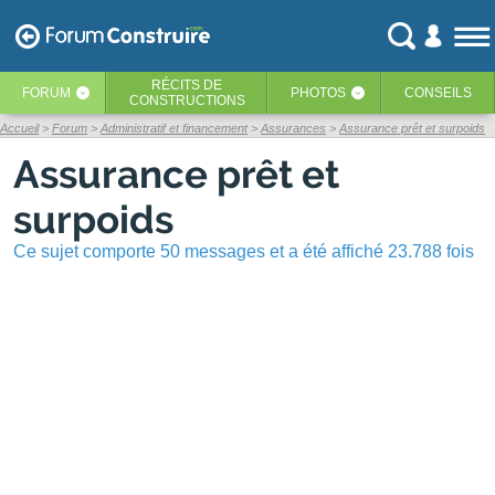
RÉCITS
DE
FORUM
PHOTOS
CONSEILS
‹
‹
CONSTRUCTIONS
Accueil
Forum
Administratif et financement
Assurances
Assurance prêt et surpoids
Assurance prêt et
surpoids
Ce sujet comporte 50 messages et a été affiché 23.788 fois