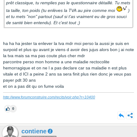
prêt classique, tu remplies pas le questionnaire détaillé. Tu mets
ta taille, ton poids (tu enlèves la TVA au pire comme moi
)
et tu mets "non" partout (sauf si t'as vraiment eu de gros souci
de santé bien entendu). Et c'est tout ;)
ha ha ha jester ta enlever la tva mdr moi perso la aussi je suis en
surpoid et plus qu avant je viens d avoir des jujus alors bon j ai note
la tva mais sa ma pas coute plus cher mdr
parcontre perso mon homme a une maladie rectocolite
hemorragique et on ne l a pas declare car sa maladie n est plus
vitale et d ICI a peine 2 ans sa sera finit plus rien donc je veux pas
payer pdt 30 ans
et on a pas dit qu on fume voila
http://www.forumconstruire.com/recits/voir.php?r=10400
0
contiene