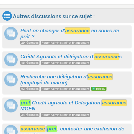
Autres discussions sur ce sujet :
Peut on changer d'
assurance
en cours de
prêt ?
29 réponses
Forum Administratif et financement
Crédit Agricole et délégation d'
assurance
s
45 réponses
Forum Administratif et financement
Recherche une délégation d'
assurance
(employé de mairie)
63 réponses
Forum Administratif et financement
Résolu
pret
Credit agricole et Delegation
assurance
MGEN
24 réponses
Forum Administratif et financement
assurance
pret
: contester une exclusion de