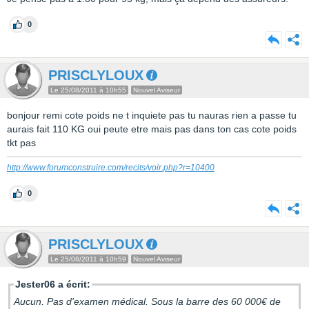
0
PRISCLYLOUX
Le 25/08/2011 à 10h55
Nouvel Aviseur
bonjour remi cote poids ne t inquiete pas tu nauras rien a passe tu
aurais fait 110 KG oui peute etre mais pas dans ton cas cote poids
tkt pas
http://www.forumconstruire.com/recits/voir.php?r=10400
0
PRISCLYLOUX
Le 25/08/2011 à 10h59
Nouvel Aviseur
Jester06 a écrit:
Aucun. Pas d'examen médical. Sous la barre des 60 000€ de