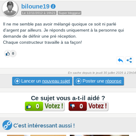
biloune19
Le 12/11/2012 à 16h21
Super bloggeur
Il ne me semble pas avoir mélangé quoique ce soit ni parlé
d'argent par ailleurs. Je réponds uniquement à la personne qui
demande de définir une pré réception.
Chaque constructeur travaille à sa façon!
0
En cache depuis le jeudi 30 juillet 2026 à 23h04
Lancer un
nouveau sujet
Poster une
réponse
Ce sujet vous a-t-il aidé ?
Votez !
Votez !
0
0
C'est intéressant aussi !