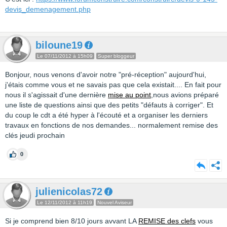
devis_demenagement.php
biloune19
Le 07/11/2012 à 15h09
Super bloggeur
Bonjour, nous venons d'avoir notre "pré-réception" aujourd'hui,
j'étais comme vous et ne savais pas que cela existait.... En fait pour
nous il s'agissait d'une dernière
mise au point
,nous avions préparé
une liste de questions ainsi que des petits "défauts à corriger". Et
du coup le cdt a été hyper à l'écouté et a organiser les derniers
travaux en fonctions de nos demandes... normalement remise des
clés jeudi prochain
0
julienicolas72
Le 12/11/2012 à 11h19
Nouvel Aviseur
Si je comprend bien 8/10 jours avvant LA
REMISE des clefs
vous