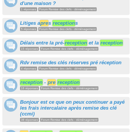
d'une maison ?
1 réponses
Forum Remise des clefs - déménagement
Litiges a
pre
s
reception
s
5 réponses
Forum Remise des clefs - déménagement
Délais entre la pré-
reception
et la
reception
15 réponses
Forum Remise des clefs - déménagement
Rdv remise des clés réserves pré réception
4 réponses
Forum Remise des clefs - déménagement
reception
-
pre
reception
16 réponses
Forum Remise des clefs - déménagement
Bonjour est ce que on peux continuer a payé
les frais intercalaire après remise des clé
(ccmi)
38 réponses
Forum Remise des clefs - déménagement