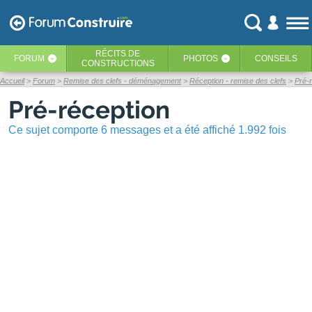
RÉCITS
DE
FORUM
PHOTOS
CONSEILS
‹
‹
CONSTRUCTIONS
Accueil
Forum
Remise des clefs - déménagement
Réception - remise des clefs
Pré-
Pré-réception
Ce sujet comporte 6 messages et a été affiché 1.992 fois