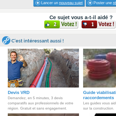
Lancer un
nouveau sujet
Poster une
r
Ce sujet vous a-t-il aidé ?
Votez !
Votez !
2
1
C'est intéressant aussi !
Devis VRD
Guide viabilisat
raccordements
Demandez, en 5 minutes, 3 devis
comparatifs aux professionnels de votre
Les guides vous aide
région. Gratuit et sans engagement.
sur la construction.