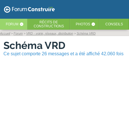
RÉCITS
DE
FORUM
PHOTOS
CONSEILS
‹
‹
CONSTRUCTIONS
Accueil
Forum
VRD - voirie, réseaux, distribution
Schéma VRD
Schéma VRD
Ce sujet comporte 26 messages et a été affiché 42.060 fois