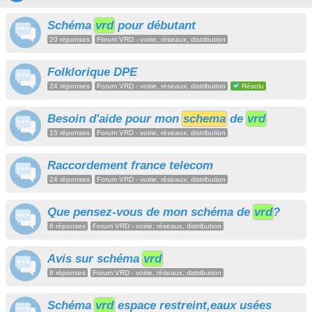
Schéma
vrd
pour débutant
20 réponses
Forum VRD - voirie, réseaux, distribution
Folklorique DPE
24 réponses
Forum VRD - voirie, réseaux, distribution
Résolu
Besoin d'aide pour mon
schema
de
vrd
15 réponses
Forum VRD - voirie, réseaux, distribution
Raccordement france telecom
24 réponses
Forum VRD - voirie, réseaux, distribution
Que pensez-vous de mon schéma de
vrd
?
6 réponses
Forum VRD - voirie, réseaux, distribution
Avis sur schéma
vrd
8 réponses
Forum VRD - voirie, réseaux, distribution
Schéma
vrd
espace restreint,eaux usées