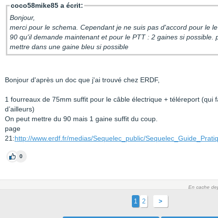
coco58mike85 a écrit:
Bonjour,
merci pour le schema. Cependant je ne suis pas d'accord pour le le
90 qu'il demande maintenant et pour le PTT : 2 gaines si possible. p
mettre dans une gaine bleu si possible
Bonjour d'après un doc que j'ai trouvé chez ERDF,
1 fourreaux de 75mm suffit pour le câble électrique + téléreport (qui 
d’ailleurs)
On peut mettre du 90 mais 1 gaine suffit du coup.
page
21:
http://www.erdf.fr/medias/Sequelec_public/Sequelec_Guide_Prati
0
En cache dep
1
2
>