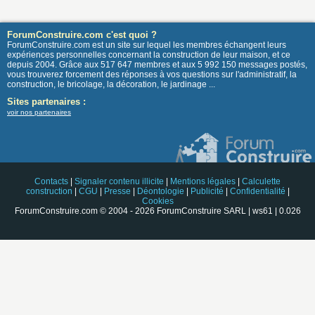
ForumConstruire.com c'est quoi ?
ForumConstruire.com est un site sur lequel les membres échangent leurs
expériences personnelles concernant la construction de leur maison, et ce
depuis 2004. Grâce aux 517 647 membres et aux 5 992 150 messages postés,
vous trouverez forcement des réponses à vos questions sur l'administratif, la
construction, le bricolage, la décoration, le jardinage ...
Sites partenaires :
voir nos partenaires
Contacts
|
Signaler contenu illicite
|
Mentions légales
|
Calculette
construction
|
CGU
|
Presse
|
Déontologie
|
Publicité
|
Confidentialité
|
Cookies
ForumConstruire.com © 2004 - 2026 ForumConstruire SARL | ws61 | 0.026