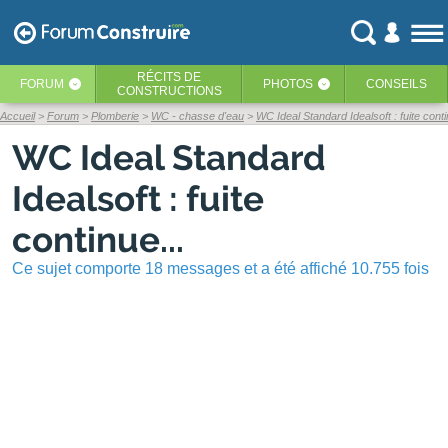
RÉCITS
DE
FORUM
PHOTOS
CONSEILS
‹
‹
CONSTRUCTIONS
Accueil
Forum
Plomberie
WC - chasse d'eau
WC Ideal Standard Idealsoft : fuite conti
WC Ideal Standard
Idealsoft : fuite
continue...
Ce sujet comporte 18 messages et a été affiché 10.755 fois