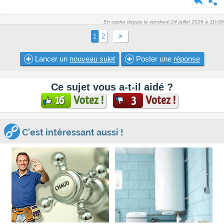
En cache depuis le vendredi 24 juillet 2026 à 11h35
1
2
>
Lancer un
nouveau sujet
Poster une
réponse
Ce sujet vous a-t-il aidé ?
Votez !
Votez !
16
3
C'est intéressant aussi !