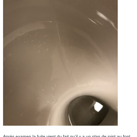
Après examen la fuite vient du fait qu’il y a un plan de joint au font