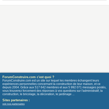
ForumConstruire.com c'est quoi ?
ForumConstruire.com est un site sur lequel les membres échangent leurs
expériences personnelles concernant la construction de leur maison, et ce
depuis 2004. Grâce aux 517 642 membres et aux 5 992 071 messages postés,
vous trouverez forcement des réponses à vos questions sur l'administratif, la
construction, le bricolage, la décoration, le jardinage ...
Sites partenaires :
voir nos partenaires