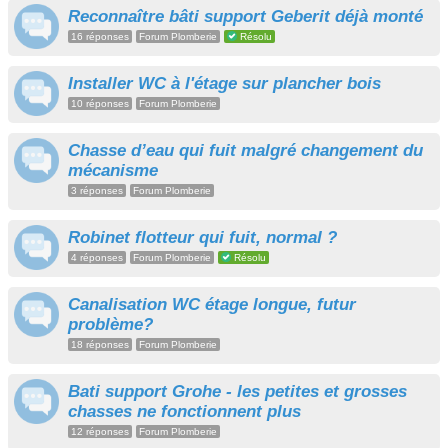
Reconnaître bâti support Geberit déjà monté
16 réponses
Forum Plomberie
Résolu
Installer WC à l'étage sur plancher bois
10 réponses
Forum Plomberie
Chasse d’eau qui fuit malgré changement du
mécanisme
3 réponses
Forum Plomberie
Robinet flotteur qui fuit, normal ?
4 réponses
Forum Plomberie
Résolu
Canalisation WC étage longue, futur
problème?
18 réponses
Forum Plomberie
Bati support Grohe - les petites et grosses
chasses ne fonctionnent plus
12 réponses
Forum Plomberie