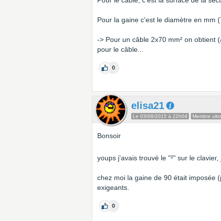
Pour le câble, c'est la surface de la s
Pour la gaine c'est le diamètre en mm
-> Pour un câble 2x70 mm² on obtient (
pour le câble...
0
elisa21
Le 03/08/2015 à 22h04
Membre ultra
Bonsoir
youps j'avais trouvé le "²" sur le clavier,
chez moi la gaine de 90 était imposée (p
exigeants.
0