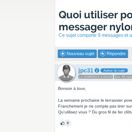
Quoi utiliser p
messager nylon
Ce sujet comporte 9 messages et a 
Nouveau sujet
Répondre
jpc31
Auteur du sujet
Le 02/08/2015 à 01h18
Env. 50 me
Bonsoir à tous,
La semaine prochaine le terrassier pos
Franchement je ne compte pas tirer sur
Qu'utilisez vous ? Du gros fil de fer clô
0