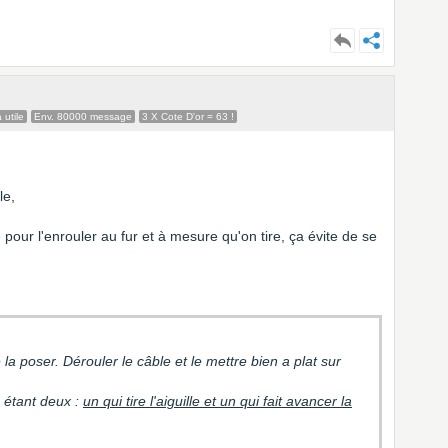
 utile
Env. 80000 message
3 X Cote D'or = 63 !
le,
pour l'enrouler au fur et à mesure qu'on tire, ça évite de se
la poser. Dérouler le câble et le mettre bien a plat sur
n étant deux :
un qui tire l'aiguille et un qui fait avancer la