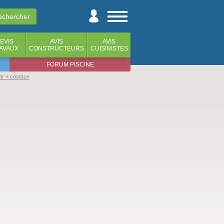
EVIS
AVIS
AVIS
AVAUX
CONSTRUCTEURS
CUISINISTES
FORUM PISCINE
ar + costaux