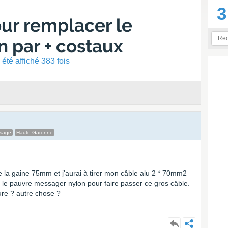
3
our remplacer le
 par + costaux
été affiché 383 fois
ssage
Haute Garonne
e la gaine 75mm et j'aurai à tirer mon câble alu 2 * 70mm2
 le pauvre messager nylon pour faire passer ce gros câble.
ture ? autre chose ?