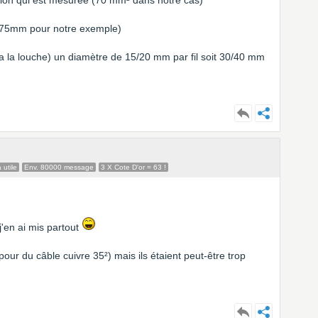
ection qui est mesurée (70 mm² dans notre cas)
 (75mm pour notre exemple)
a la louche) un diamètre de 15/20 mm par fil soit 30/40 mm
 utile
Env. 80000 message
3 X Cote D'or = 63 !
 j'en ai mis partout
our du câble cuivre 35²) mais ils étaient peut-être trop