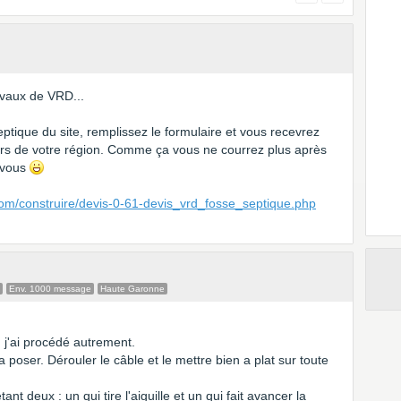
avaux de VRD...
septique du site, remplissez le formulaire et vous recevrez
iers de votre région. Comme ça vous ne courrez plus après
à vous
com/construire/devis-0-61-devis_vrd_fosse_septique.php
Env. 1000 message
Haute Garonne
 j'ai procédé autrement.
 poser. Dérouler le câble et le mettre bien a plat sur toute
nt deux : un qui tire l'aiguille et un qui fait avancer la