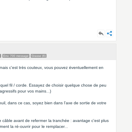
e
Env. 700 message
Grasse (6)
, mais c'est très couteux, vous pouvez éventuellement en
 quel fil / corde. Essayez de choisir quelque chose de peu
 agressifs pour vos mains...)
reuil, dans ce cas, soyez bien dans l'axe de sortie de votre
e câble avant de refermer la tranchée : avantage c'est plus
ement la ré-ouvrir pour le remplacer...