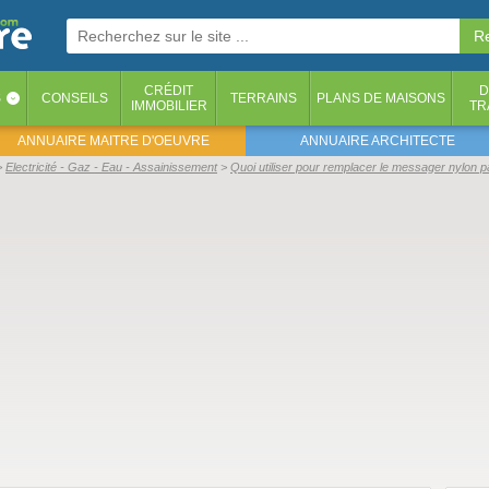
CRÉDIT
D
S
CONSEILS
TERRAINS
PLANS DE MAISONS
‹
IMMOBILIER
TR
ANNUAIRE MAITRE D'OEUVRE
ANNUAIRE ARCHITECTE
Electricité - Gaz - Eau - Assainissement
Quoi utiliser pour remplacer le messager nylon p