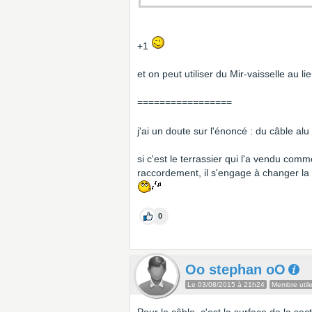
+1
et on peut utiliser du Mir-vaisselle au l
=================
j'ai un doute sur l'énoncé : du câble a
si c'est le terrassier qui l'a vendu comm
raccordement, il s'engage à changer la 
0
Oo stephan oO
Le 03/08/2015 à 21h24
Membre util