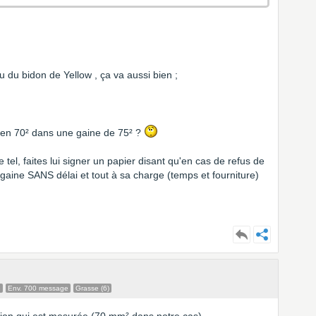
ieu du bidon de Yellow , ça va aussi bien ;
lu en 70² dans une gaine de 75² ?
e tel, faites lui signer un papier disant qu'en cas de refus de
gaine SANS délai et tout à sa charge (temps et fourniture)
e
Env. 700 message
Grasse (6)