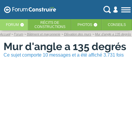
RÉCITS
DE
FORUM
PHOTOS
CONSEILS
‹
‹
CONSTRUCTIONS
Accueil
Forum
Bâtiment et maçonnerie
Elévation des murs
Mur d'angle a 135 degrés
Mur d'angle a 135 degrés
Ce sujet comporte 10 messages et a été affiché 3.731 fois