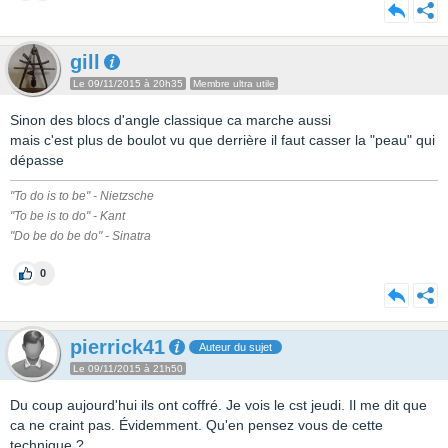
gill
Le 09/11/2015 à 20h35
Membre ultra utile
Sinon des blocs d'angle classique ca marche aussi
mais c'est plus de boulot vu que derrière il faut casser la "peau" qui
dépasse
"To do is to be" - Nietzsche
"To be is to do" - Kant
"Do be do be do" - Sinatra
0
pierrick41
Auteur du sujet
Le 09/11/2015 à 21h50
Du coup aujourd'hui ils ont coffré. Je vois le cst jeudi. Il me dit que
ca ne craint pas. Évidemment. Qu'en pensez vous de cette
technique ?