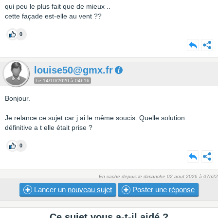
qui peu le plus fait que de mieux ..
cette façade est-elle au vent ??
0
louise50@gmx.fr
Le 14/10/2020 à 04h16
Bonjour.
Je relance ce sujet car j ai le même soucis. Quelle solution
définitive a t elle était prise ?
0
En cache depuis le dimanche 02 aout 2026 à 07h22
Lancer un
nouveau sujet
Poster une
réponse
Ce sujet vous a-t-il aidé ?