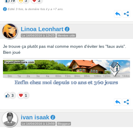
79
3
2
Edité 3 fois, la dernière fois il y a +7 ans.
Linoa Leonhart
Le 14/04/2016 à 12h25
Membre utile
Je trouve ça plutôt pas mal comme moyen d'éviter les "faux avis".
Bien joué
3
1
ivan isaak
Le 14/04/2016 à 12h59
Bloggeur