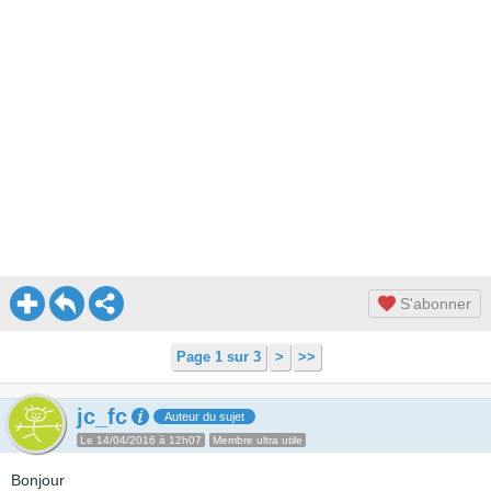
S'abonner
Page 1 sur 3
>
>>
jc_fc
Auteur du sujet
Le 14/04/2016 à 12h07
Membre ultra utile
Bonjour