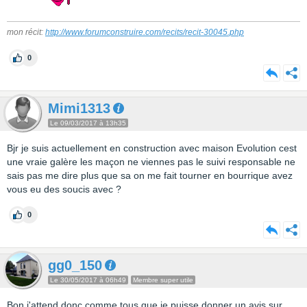
mon récit:
http://www.forumconstruire.com/recits/recit-30045.php
0
Mimi1313
Le 09/03/2017 à 13h35
Bjr je suis actuellement en construction avec maison Evolution cest
une vraie galère les maçon ne viennes pas le suivi responsable ne
sais pas me dire plus que sa on me fait tourner en bourrique avez
vous eu des soucis avec ?
0
gg0_150
Le 30/05/2017 à 06h49
Membre super utile
Bon j'attend donc comme tous que je puisse donner un avis sur