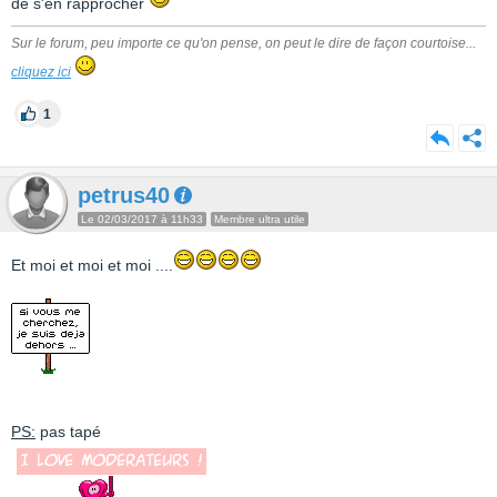
de s'en rapprocher
Sur le forum, peu importe ce qu'on pense, on peut le dire de façon courtoise...
cliquez ici
1
petrus40
Le 02/03/2017 à 11h33
Membre ultra utile
Et moi et moi et moi ....
PS:
pas tapé