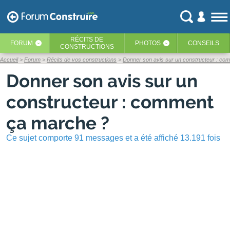
RÉCITS
DE
FORUM
PHOTOS
CONSEILS
‹
‹
CONSTRUCTIONS
Accueil
Forum
Récits de vos constructions
Donner son avis sur un constructeur : co
Donner son avis sur un
constructeur : comment
ça marche ?
Ce sujet comporte 91 messages et a été affiché 13.191 fois