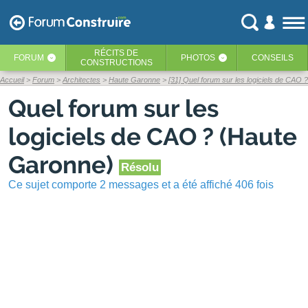
RÉCITS
DE
FORUM
PHOTOS
CONSEILS
‹
‹
CONSTRUCTIONS
Accueil
Forum
Architectes
Haute Garonne
[31] Quel forum sur les logiciels de CAO ?
Quel forum sur les
logiciels de CAO ? (Haute
Garonne)
Résolu
Ce sujet comporte 2 messages et a été affiché 406 fois