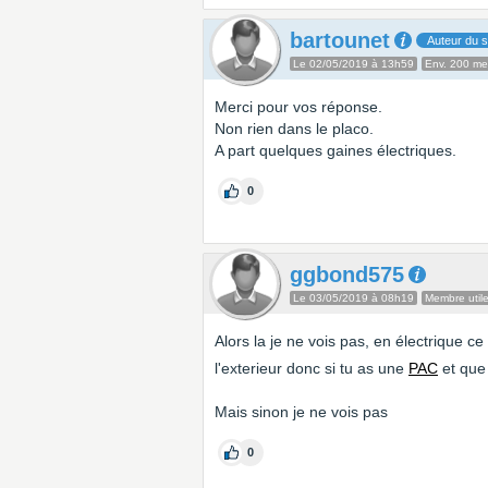
bartounet
Auteur du s
Le 02/05/2019 à 13h59
Env. 200 m
Merci pour vos réponse.
Non rien dans le placo.
A part quelques gaines électriques.
0
ggbond575
Le 03/05/2019 à 08h19
Membre util
Alors la je ne vois pas, en électrique ce
l'exterieur donc si tu as une
PAC
et que
Mais sinon je ne vois pas
0