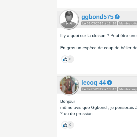
ggbond575
Le 02/05/2019 à 13h29
Membre util
Il y a quoi sur la cloison ? Peut être u
En gros un espèce de coup de bélier da
0
lecoq 44
Le 02/05/2019 à 13h47
Membre supe
Bonjour
même avis que Ggbond ; je penserais à
? ou de pression
0