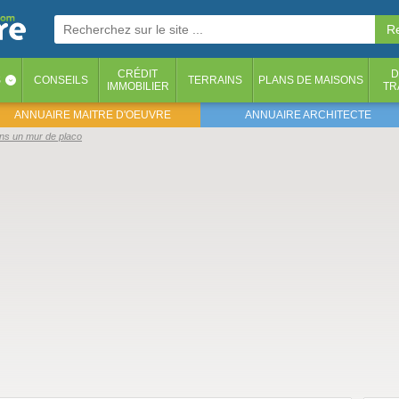
CRÉDIT
D
S
CONSEILS
TERRAINS
PLANS DE MAISONS
‹
IMMOBILIER
TR
ANNUAIRE MAITRE D'OEUVRE
ANNUAIRE ARCHITECTE
ans un mur de placo