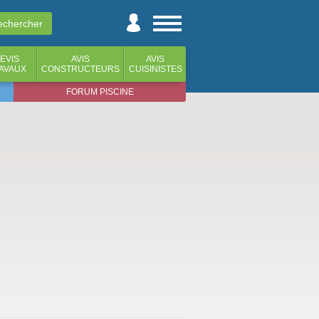
EVIS
AVIS
AVIS
AVAUX
CONSTRUCTEURS
CUISINISTES
FORUM PISCINE