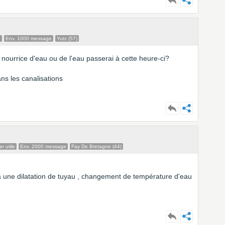
e
Env. 1000 message
Yutz (57)
ne nourrice d'eau ou de l'eau passerai à cette heure-ci?
ns les canalisations
r utile
Env. 2000 message
Fay De Bretagne (44)
 une dilatation de tuyau , changement de température d'eau