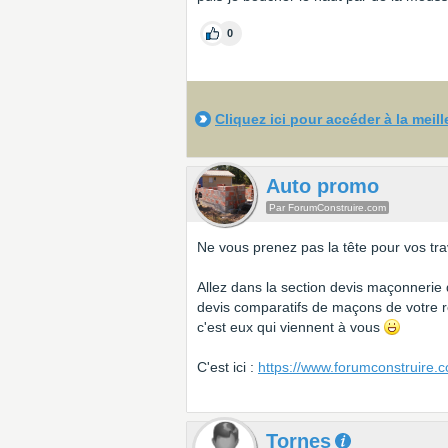
0
Cliquez ici pour accéder à la meil
Auto promo
Par ForumConstruire.com
Ne vous prenez pas la tête pour vos tr
Allez dans la section devis maçonnerie d
devis comparatifs de maçons de votre 
c'est eux qui viennent à vous
C'est ici :
https://www.forumconstruire.
Tornes