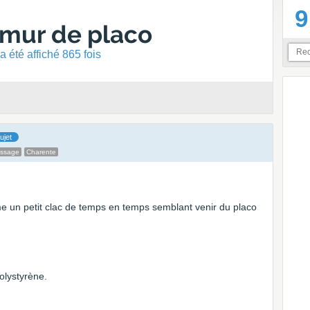
9
 mur de placo
 été affiché 865 fois
ujet
essage
Charente
 un petit clac de temps en temps semblant venir du placo
olystyrène.