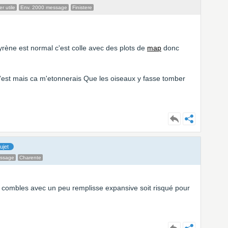
r utile
Env. 2000 message
Finistere
tyrène est normal c'est colle avec des plots de
map
donc
 c'est mais ca m'etonnerais Que les oiseaux y fasse tomber
ujet
essage
Charente
 combles avec un peu remplisse expansive soit risqué pour