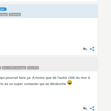
ujet
essage
Charente
e
Env. 1000 message
Yutz (57)
 qui pourrait faire ça. A moins que de l'autre côté du mur à
 tu as un super contacter qui se déclenche