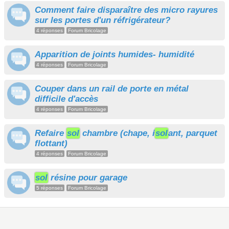
Comment faire disparaître des micro rayures
sur les portes d'un réfrigérateur?
4 réponses
Forum Bricolage
Apparition de joints humides- humidité
4 réponses
Forum Bricolage
Couper dans un rail de porte en métal
difficile d'accès
4 réponses
Forum Bricolage
Refaire
sol
chambre (chape, i
sol
ant, parquet
flottant)
4 réponses
Forum Bricolage
sol
résine pour garage
5 réponses
Forum Bricolage