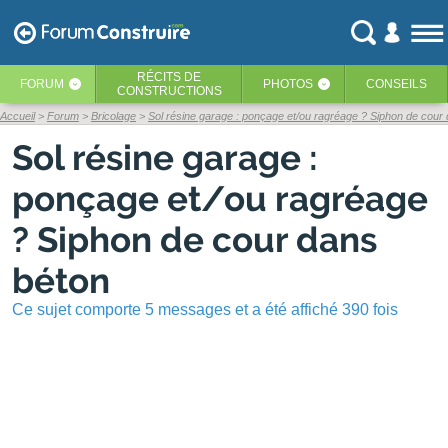
RÉCITS
DE
FORUM
PHOTOS
CONSEILS
‹
‹
CONSTRUCTIONS
Accueil
Forum
Bricolage
Sol résine garage : ponçage et/ou ragréage ? Siphon de cour
Sol résine garage :
ponçage et/ou ragréage
? Siphon de cour dans
béton
Ce sujet comporte 5 messages et a été affiché 390 fois