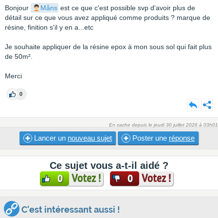
Bonjour
Måns
est ce que c'est possible svp d'avoir plus de
détail sur ce que vous avez appliqué comme produits ? marque de
résine, finition s'il y en a...etc
Je souhaite appliquer de la résine epox à mon sous sol qui fait plus
de 50m².
Merci
0
En cache depuis le jeudi 30 juillet 2026 à 03h01
Lancer un
nouveau sujet
Poster une
réponse
Ce sujet vous a-t-il aidé ?
Votez !
Votez !
0
0
C'est intéressant aussi !