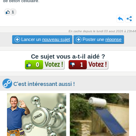
de béton cellulaire.
1
En cache depuis le lundi 03 aout 2026 à 23h44
Lancer un
nouveau sujet
Poster une
réponse
Ce sujet vous a-t-il aidé ?
Votez !
Votez !
0
1
C'est intéressant aussi !