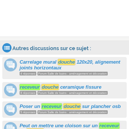
Autres discussions sur ce sujet :
Carrelage mural
douche
120x20, alignement
joints horizontaux
4 réponses
Forum Salle de bains : aménagement et décoration
receveur
douche
ceramique fissure
8 réponses
Forum Salle de bains : aménagement et décoration
Poser un
receveur
douche
sur plancher osb
5 réponses
Forum Salle de bains : aménagement et décoration
Peut on mettre une cloison sur un
receveur