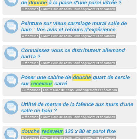
de
douche
à la place d'une paroi vitrée ?
7 réponses
Forum Salle de bains : aménagement et décoration
Peinture sur vieux carrelage mural salle de
bain : Vos avis et retours d'expérience
4 réponses
Forum Salle de bains : aménagement et décoration
Connaissez vous ce distributeur allemand
bad1a ?
7 réponses
Forum Salle de bains : aménagement et décoration
Poser une cabine de
douche
quart de cercle
sur
receveur
carré
10 réponses
Forum Salle de bains : aménagement et décoration
Utilité de mettre de la faïence aux murs d'une
salle de bain ?
4 réponses
Forum Salle de bains : aménagement et décoration
douche
receveur
120 x 80 et paroi fixe
8 réponses
Forum Salle de bains : aménagement et décoration