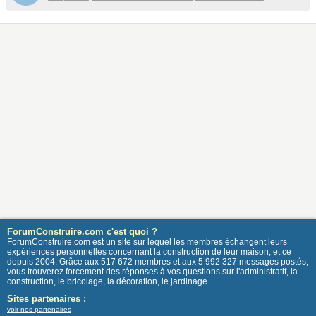
ForumConstruire.com c'est quoi ?
ForumConstruire.com est un site sur lequel les membres échangent leurs
expériences personnelles concernant la construction de leur maison, et ce
depuis 2004. Grâce aux 517 672 membres et aux 5 992 327 messages postés,
vous trouverez forcement des réponses à vos questions sur l'administratif, la
construction, le bricolage, la décoration, le jardinage ...
Sites partenaires :
voir nos partenaires