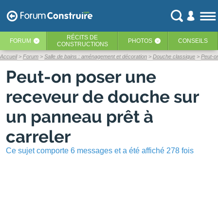
RÉCITS
DE
FORUM
PHOTOS
CONSEILS
‹
‹
CONSTRUCTIONS
Accueil
Forum
Salle de bains : aménagement et décoration
Douche classique
Peut-o
Peut-on poser une
receveur de douche sur
un panneau prêt à
carreler
Ce sujet comporte 6 messages et a été affiché 278 fois