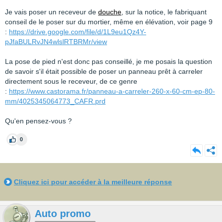
Je vais poser un receveur de
douche
, sur la notice, le fabriquant
conseil de le poser sur du mortier, même en élévation, voir page 9
:
https://drive.google.com/file/d/1L9eu1Qz4Y-
pJfaBULRvJN4wlslRTBRMr/view
La pose de pied n'est donc pas conseillé, je me posais la question
de savoir s'il était possible de poser un panneau prêt à carreler
directement sous le receveur, de ce genre
:
https://www.castorama.fr/panneau-a-carreler-260-x-60-cm-ep-80-
mm/4025345064773_CAFR.prd
Qu'en pensez-vous ?
0
Cliquez ici pour accéder à la meilleure réponse
Auto promo