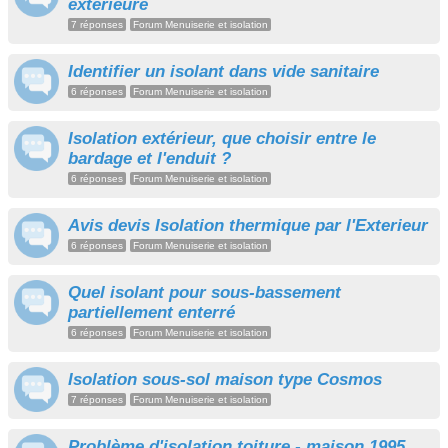
extérieure
7 réponses
Forum Menuiserie et isolation
Identifier un isolant dans vide sanitaire
6 réponses
Forum Menuiserie et isolation
Isolation extérieur, que choisir entre le
bardage et l'enduit ?
6 réponses
Forum Menuiserie et isolation
Avis devis Isolation thermique par l'Exterieur
6 réponses
Forum Menuiserie et isolation
Quel isolant pour sous-bassement
partiellement enterré
6 réponses
Forum Menuiserie et isolation
Isolation sous-sol maison type Cosmos
7 réponses
Forum Menuiserie et isolation
Problème d'isolation toiture - maison 1995