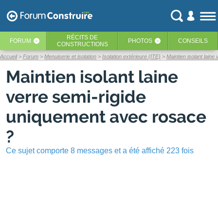
RÉCITS
DE
FORUM
PHOTOS
CONSEILS
‹
‹
CONSTRUCTIONS
Accueil
Forum
Menuiserie et isolation
Isolation extérieure (ITE)
Maintien isolant lain
Maintien isolant laine
verre semi-rigide
uniquement avec rosace
?
Ce sujet comporte 8 messages et a été affiché 223 fois