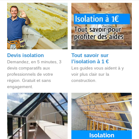
Devis isolation
Tout savoir sur
l'isolation à 1 €
Demandez, en 5 minutes, 3
devis comparatifs aux
Les guides vous aident à y
professionnels de votre
voir plus clair sur la
région. Gratuit et sans
construction.
engagement.