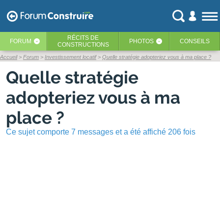
RÉCITS
DE
FORUM
PHOTOS
CONSEILS
‹
‹
CONSTRUCTIONS
Accueil
Forum
Investissement locatif
Quelle stratégie adopteriez vous à ma place ?
Quelle stratégie
adopteriez vous à ma
place ?
Ce sujet comporte 7 messages et a été affiché 206 fois