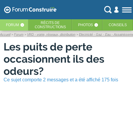
RÉCITS
DE
FORUM
PHOTOS
CONSEILS
‹
‹
CONSTRUCTIONS
Accueil
Forum
VRD - voirie, réseaux, distribution
Electricité - Gaz - Eau - Assainissem
Les puits de perte
occasionnent ils des
odeurs?
Ce sujet comporte 2 messages et a été affiché 175 fois