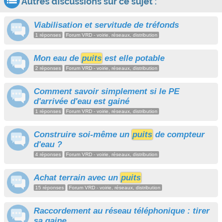
Autres discussions sur ce sujet :
Viabilisation et servitude de tréfonds
1 réponses
Forum VRD - voirie, réseaux, distribution
Mon eau de
puits
est elle potable
2 réponses
Forum VRD - voirie, réseaux, distribution
Comment savoir simplement si le PE
d'arrivée d'eau est gainé
1 réponses
Forum VRD - voirie, réseaux, distribution
Construire soi-même un
puits
de compteur
d'eau ?
4 réponses
Forum VRD - voirie, réseaux, distribution
Achat terrain avec un
puits
15 réponses
Forum VRD - voirie, réseaux, distribution
Raccordement au réseau téléphonique : tirer
sa gaine