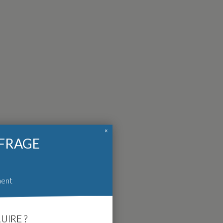
×
FFRAGE
ment
UIRE ?