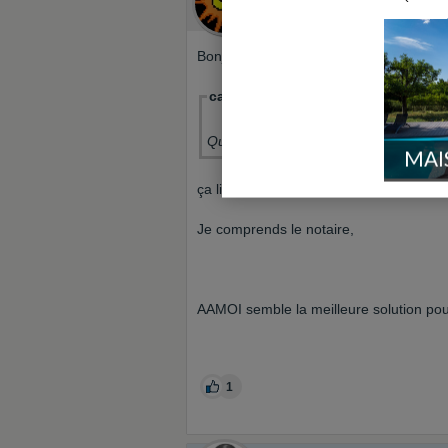
Le 23/10/2021 à 08h22
Membre ultra
Bonjour,
casualis a écrit:
Question pour
ceux qui ont fait con
MAI
ça limite grandement les avis pertinents 
Je comprends le notaire,
AAMOI semble la meilleure solution pou
1