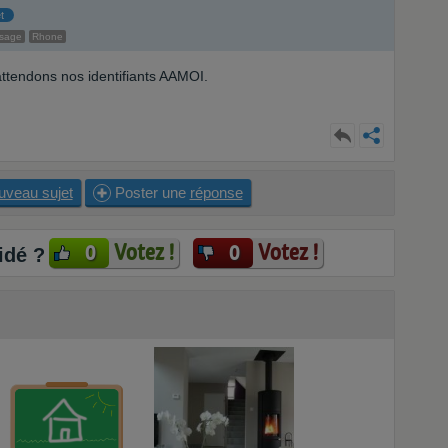
t
ssage
Rhone
ttendons nos identifiants AAMOI.
uveau sujet
Poster une
réponse
Votez !
Votez !
0
0
idé ?