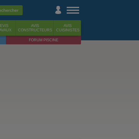
EVIS
AVIS
AVIS
AVAUX
CONSTRUCTEURS
CUISINISTES
FORUM PISCINE