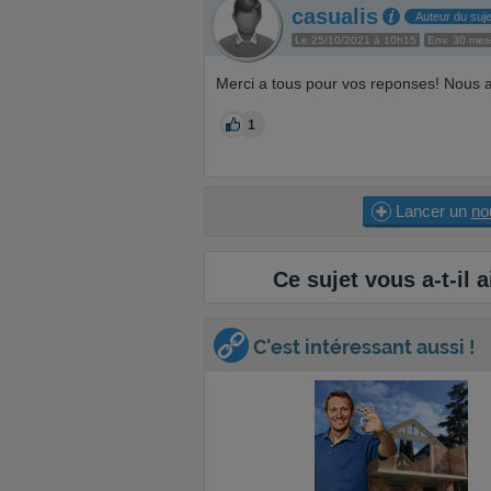
casualis
Auteur du suje
Le 25/10/2021 à 10h15
Env. 30 me
Merci a tous pour vos reponses! Nous a
1
Lancer un
no
Ce sujet vous a-t-il a
C'est intéressant aussi !