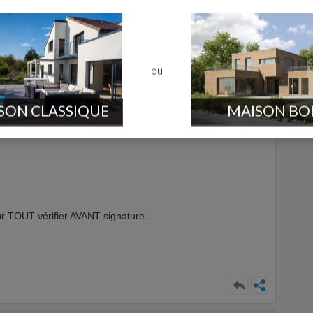
 utile
Env. 80000 message
3 X Cote D'or = 63 !
ou
struire via un CCMI
-
SON CLASSIQUE
MAISON BO
...
r TOUT vérifier AVANT signature.