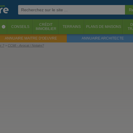
CRÉDIT
D
S
CONSEILS
TERRAINS
PLANS DE MAISONS
‹
IMMOBILIER
TR
ANNUAIRE MAITRE D'OEUVRE
ANNUAIRE ARCHITECTE
r ?
CCMI - Avocat / Notaire?