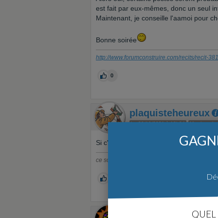
est fait par eux-mêmes, donc un seul in
Maintenant, je conseille l'aamoi pour ch
Bonne soirée
http://www.forumconstruire.com/recits/recit-3
0
plaquisteheureux
Le 22/10/2021 à 18h04
Membre ultra
GAGNE
Si c'est une petite entreprise (que l'on
ce sont souvent des petits détails qui font la d
Déc
0
QUEL 
elisa21