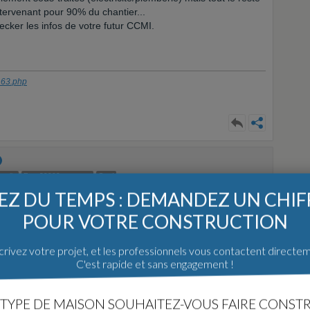
tervenant pour 90% du chantier...
ecker les infos de votre futur CCMI.
8163.php
 utile
Env. 20000 message
Gard
Z DU TEMPS : DEMANDEZ UN CHI
 a l'habitude de nommer entreprise familiale) alors ok
POUR VOTRE CONSTRUCTION
ifférence entre du bon et du mauvais travail
rivez votre projet, et les professionnels vous contactent directe
C'est rapide et sans engagement !
TYPE DE MAISON SOUHAITEZ-VOUS FAIRE CONSTR