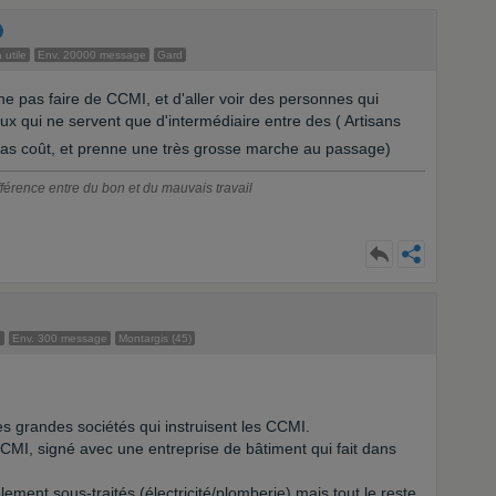
 utile
Env. 20000 message
Gard
 ne pas faire de CCMI, et d'aller voir des personnes qui
ux qui ne servent que d'intermédiaire entre des ( Artisans
as coût, et prenne une très grosse marche au passage)
ifférence entre du bon et du mauvais travail
e
Env. 300 message
Montargis (45)
des grandes sociétés qui instruisent les CCMI.
 CCMI, signé avec une entreprise de bâtiment qui fait dans
lement sous-traités (électricité/plomberie) mais tout le reste