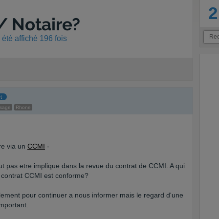
2
/ Notaire?
été affiché 196 fois
t
ssage
Rhone
re via un
CCMI
-
eut pas etre implique dans la revue du contrat de CCMI. A qui
le contrat CCMI est conforme?
alement pour continuer a nous informer mais le regard d'une
important.