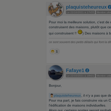
plaquisteheureux
Le 22/10/2021 à 17h55
Membre ultra
Pour moi la meilleure solution, c'est de
construisent des maisons, plutôt que ce
qui construisent !!
) Des maisons à b
ce sont souvent des petits détails qui font la d
1
Fafaye1
Le 22/10/2021 à 18h01
Membre util
Bonjour,
plaquisteheureux
, il n'y a pas que 
Pour ma part, je fais construire via un
l'édification de maisons individuelles.
Alors oui, certains postes seront probab