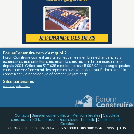
ForumConstruire.com c'est quoi ?
ForumConstruire.com est un site sur lequel les membres échangent leurs
expériences personnelles concernant la construction de leur maison, et ce
depuis 2004. Grâce aux 517 638 membres et aux 5 992 034 messages postés,
vous trouverez forcement des réponses à vos questions sur l'administratif, la
construction, le bricolage, la décoration, le jardinage ...
Sites partenaires :
voir nos partenaires
Contacts
|
Signaler contenu illicite
|
Mentions légales
|
Calculette
construction
|
CGU
|
Presse
|
Déontologie
|
Publicité
|
Confidentialité
|
Cookies
ForumConstruire.com © 2004 - 2026 ForumConstruire SARL | ws61 | 0.051