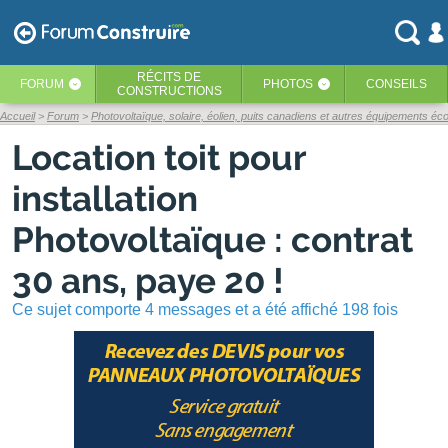
RÉCITS
DE
FORUM
PHOTOS
CONSEILS
‹
‹
CONSTRUCTIONS
Accueil
Forum
Photovoltaïque, solaire, éolien, puits canadiens et autres équipements éc
Location toit pour
installation
Photovoltaïque : contrat
30 ans, paye 20 !
Ce sujet comporte 4 messages et a été affiché 198 fois