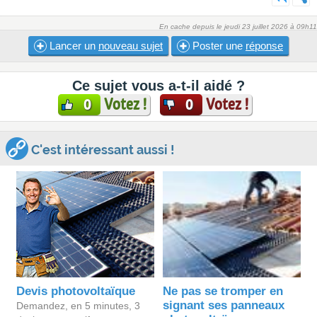
En cache depuis le jeudi 23 juillet 2026 à 09h11
Lancer un
nouveau sujet
Poster une
réponse
Ce sujet vous a-t-il aidé ?
Votez !
Votez !
0
0
C'est intéressant aussi !
Devis photovoltaïque
Ne pas se tromper en
signant ses panneaux
Demandez, en 5 minutes, 3