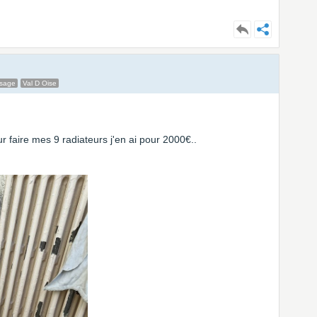
ssage
Val D Oise
ur faire mes 9 radiateurs j'en ai pour 2000€..