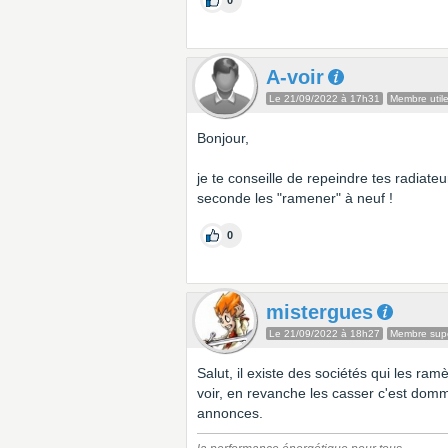
0
A-voir
Le 21/09/2022 à 17h31
Membre util
Bonjour,
je te conseille de repeindre tes radiate
seconde les "ramener" à neuf !
0
mistergues
Le 21/09/2022 à 18h27
Membre supe
Salut, il existe des sociétés qui les ra
voir, en revanche les casser c'est domm
annonces.