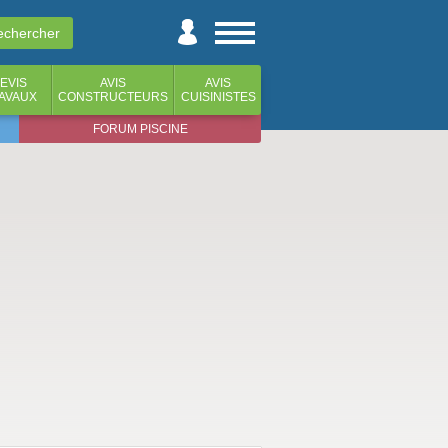
EVIS
AVIS
AVIS
AVAUX
CONSTRUCTEURS
CUISINISTES
FORUM PISCINE