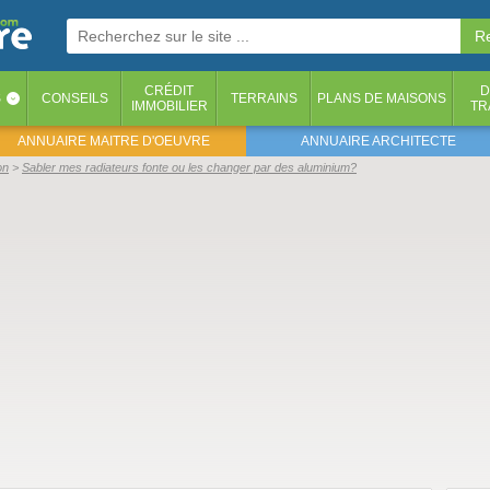
CRÉDIT
D
S
CONSEILS
TERRAINS
PLANS DE MAISONS
‹
IMMOBILIER
TR
ANNUAIRE MAITRE D'OEUVRE
ANNUAIRE ARCHITECTE
on
Sabler mes radiateurs fonte ou les changer par des aluminium?