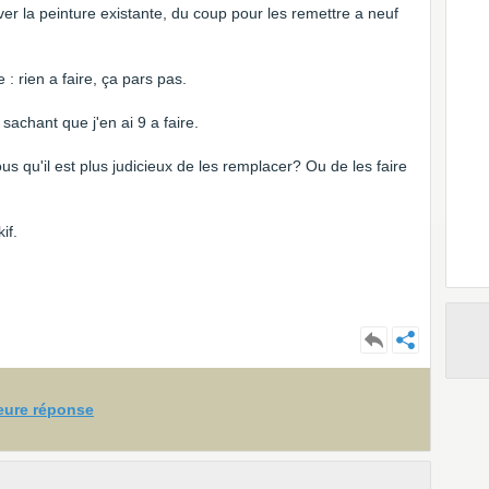
ever la peinture existante, du coup pour les remettre a neuf
: rien a faire, ça pars pas.
 sachant que j'en ai 9 a faire.
s qu'il est plus judicieux de les remplacer? Ou de les faire
if.
leure réponse