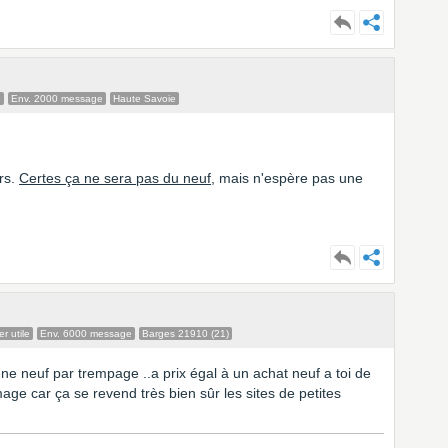
e
Env. 2000 message
Haute Savoie
urs.
Certes ça ne sera pas du neuf
, mais n'espère pas une
r utile
Env. 6000 message
Barges 21910 (21)
mène neuf par trempage ..a prix égal à un achat neuf a toi de
age car ça se revend très bien sûr les sites de petites