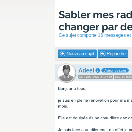
Sabler mes rad
changer par d
Ce sujet comporte 16 messages et a
Nouveau sujet
Répondre
Adeel
Auteur du sujet
Le 21/09/2022 à 10h19
Env. 10 me
Bonjour à tous,
je suis en pleine rénovation pour ma mai
mois.
Elle est équipée d'une chaudière gaz d
Je suis face a un dilemme, en effet je