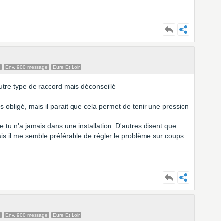
e
Env. 900 message
Eure Et Loir
autre type de raccord mais déconseillé
as obligé, mais il parait que cela permet de tenir une pression
 tu n'a jamais dans une installation. D'autres disent que
ais il me semble préférable de régler le problème sur coups
e
Env. 900 message
Eure Et Loir