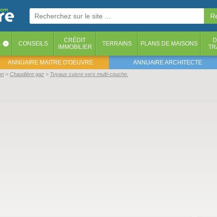
CRÉDIT
D
S
CONSEILS
TERRAINS
PLANS DE MAISONS
‹
IMMOBILIER
TR
ANNUAIRE MAITRE D'OEUVRE
ANNUAIRE ARCHITECTE
on
Chaudière gaz
Tuyaux cuivre vers multi-couche.