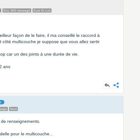
e
Env. 900 message
Eure Et Loir
leur façon de le faire, il ma conseillé le raccord à
t côté multicouche je suppose que vous allez sertir
top car un des joints à une durée de vie.
 2 ans
t
ssage
Nord
n de renseignements.
ndelle pour le multicouche...