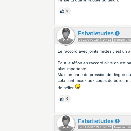
Pense tu que je rajoute du téflon.
0
Fsbatietudes
Le 17/04/2025 à 14h52
Membre util
Le raccord avec joints mixtes c'est un 
Pour le téflon en raccord olive on est p
plus importante.
Mais on parle de pression de dingue que
cela tient mieux aux coups de bélier, m
de bélier
0
Fsbatietudes
Le 17/04/2025 à 14h57
Membre util