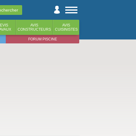
EVIS
AVIS
AVIS
AVAUX
CONSTRUCTEURS
CUISINISTES
FORUM PISCINE