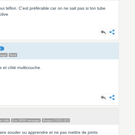
oui téflon. C'est préférable car on ne sait pas si ton tube
olive
t
ssage
Nord
e et côté multicouche.
r utile
Env. 6000 message
Barges 21910 (21)
 faire souder ou apprendre et ne pas mettre de joints