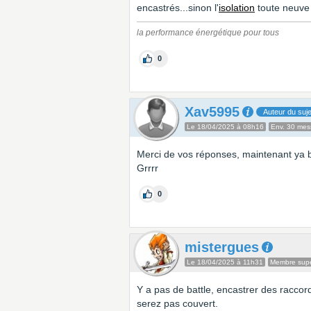
encastrés...sinon l'
isolation
toute neuve r
la performance énergétique pour tous
0
Xav5995
Auteur du suje
Le 18/04/2025 à 08h16
Env. 30 me
Merci de vos réponses, maintenant ya bat
Grrrr
0
mistergues
Le 18/04/2025 à 11h31
Membre super
Y a pas de battle, encastrer des racco
serez pas couvert.