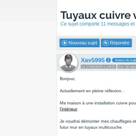
Tuyaux cuivre 
Ce sujet comporte 11 messages et a
Nouveau sujet
Répondre
Xav5995
Auteur du suje
Le 17/04/2025 à 14h20
Env. 30 me
Bonjour,
Actuellement en pleine réflexion...
Ma maison à une installation cuivre pour 
l'intérieur
.
Je voudrai démonter mes chauffages et f
futur mur en tuyaux multicouche.