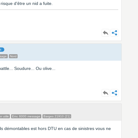
isque d'être un nid a fuite.
t
ssage
Nord
tle... Soudure... Ou olive...
 utile
Env. 6000 message
Barges 21910 (21)
rds démontables est hors DTU en cas de sinistres vous ne