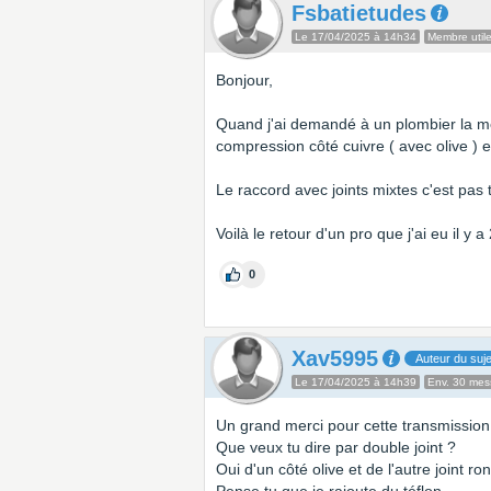
Fsbatietudes
Le 17/04/2025 à 14h34
Membre util
Bonjour,
Quand j'ai demandé à un plombier la meil
compression côté cuivre ( avec olive ) e
Le raccord avec joints mixtes c'est pas 
Voilà le retour d'un pro que j'ai eu il y a
0
Xav5995
Auteur du suje
Le 17/04/2025 à 14h39
Env. 30 me
Un grand merci pour cette transmissio
Que veux tu dire par double joint ?
Oui d'un côté olive et de l'autre joint ro