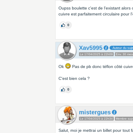
Oupss boulette c'est de l'existant alors 
cuivre est parfaitement circulaire pour l'
0
Xav5995
Auteur du suje
Le 17/04/2025 à 22h09
Env. 30 me
Ok
Pas de pb donc téflon côté cuivr
C'est bien cela ?
0
mistergues
Le 17/04/2025 à 22h34
Membre supe
Salut, moi je mettrai un billet pour tout