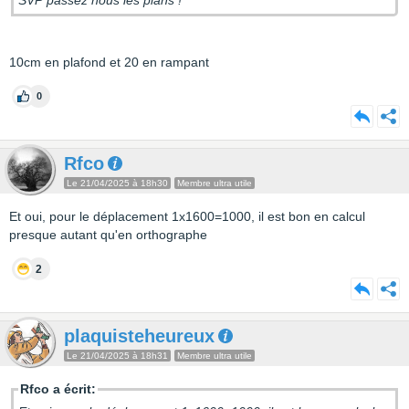
SVP passez nous les plans !
10cm en plafond et 20 en rampant
0
Rfco
Le 21/04/2025 à 18h30
Membre ultra utile
Et oui, pour le déplacement 1x1600=1000, il est bon en calcul
presque autant qu'en orthographe
2
plaquisteheureux
Le 21/04/2025 à 18h31
Membre ultra utile
Rfco a écrit: