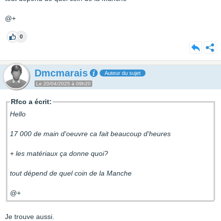
@+
0
Dmcmarais
Auteur du sujet
Le 20/04/2025 à 09h20
Rfco a écrit:
Hello
17 000 de main d'oeuvre ca fait beaucoup d'heures
+ les matériaux ça donne quoi?
tout dépend de quel coin de la Manche
@+
Je trouve aussi.