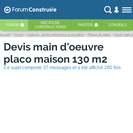
RÉCITS
DE
FORUM
PHOTOS
CONSEILS
‹
‹
CONSTRUCTIONS
Accueil
Forum
Cloisons, portes intérieures et escaliers
Plaque de platre
Devis main 
Devis main d'oeuvre
placo maison 130 m2
Ce sujet comporte 37 messages et a été affiché 280 fois