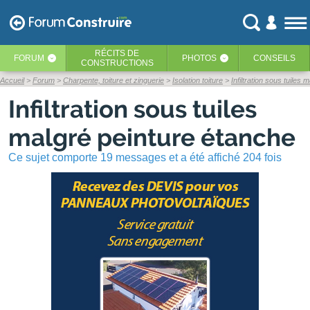
RÉCITS
DE
FORUM
PHOTOS
CONSEILS
‹
‹
CONSTRUCTIONS
Accueil
Forum
Charpente, toiture et zinguerie
Isolation toiture
Infiltration sous tuiles
Infiltration sous tuiles
malgré peinture étanche
Ce sujet comporte 19 messages et a été affiché 204 fois