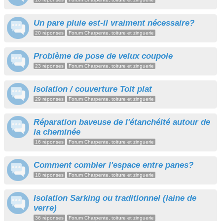
Un pare pluie est-il vraiment nécessaire?
20 réponses
Forum Charpente, toiture et zinguerie
Problème de pose de velux coupole
23 réponses
Forum Charpente, toiture et zinguerie
Isolation / couverture Toit plat
29 réponses
Forum Charpente, toiture et zinguerie
Réparation baveuse de l'étanchéité autour de
la cheminée
16 réponses
Forum Charpente, toiture et zinguerie
Comment combler l'espace entre panes?
18 réponses
Forum Charpente, toiture et zinguerie
Isolation Sarking ou traditionnel (laine de
verre)
36 réponses
Forum Charpente, toiture et zinguerie