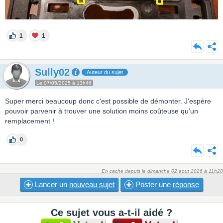
1
1
Sully02
Auteur du sujet
Le 07/05/2025 à 13h46
Super merci beaucoup donc c'est possible de démonter. J'espère
pouvoir parvenir à trouver une solution moins coûteuse qu'un
remplacement !
0
En cache depuis le dimanche 02 aout 2026 à 11h28
Lancer un
nouveau sujet
Poster une
réponse
Ce sujet vous a-t-il aidé ?