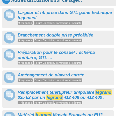
Autres discussions sur ce sujet :
Largeur et nb prise dans GTL gaine technique
logement
9 réponses
Forum Electricité, domotique et sécurité
Branchement double prise précâblée
9 réponses
Forum Electricité, domotique et sécurité
Préparation pour le consuel : schéma
unifilaire, GTL ...
9 réponses
Forum Electricité, domotique et sécurité
Aménagement de placard entrée
9 réponses
Forum Electricité, domotique et sécurité
Remplacement telerupteur unipolaire
legrand
035 62 par un
legrand
412 408 ou 412 400 .
7 réponses
Forum Electricité, domotique et sécurité
Matériel
legrand
Mosaic Français ou EU?