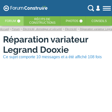
RÉCITS
DE
FORUM
PHOTOS
CONSEILS
‹
‹
CONSTRUCTIONS
Accueil
Forum
Electricité, domotique et sécurité
Electricité
Réparation variateur Legr
Réparation variateur
Legrand Dooxie
Ce sujet comporte 10 messages et a été affiché 108 fois