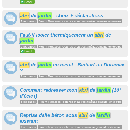
Résolu
abri
de
jardin
: choix + déclarations
4 réponses
Forum Terrasses, clotures et autres aménagements extérieurs
Faut-il isoler thermiquement un
abri
de
jardin
6 réponses
Forum Terrasses, clotures et autres aménagements extérieurs
Résolu
abri
de
jardin
en métal : Biohort ou Duramax
?
4 réponses
Forum Terrasses, clotures et autres aménagements extérieurs
Comment redresser mon
abri
de
jardin
(10°
d'écart)
5 réponses
Forum Terrasses, clotures et autres aménagements extérieurs
Reprise dalle béton sous
abri
de
jardin
existant
1 réponses
Forum Terrasses, clotures et autres aménagements extérieurs