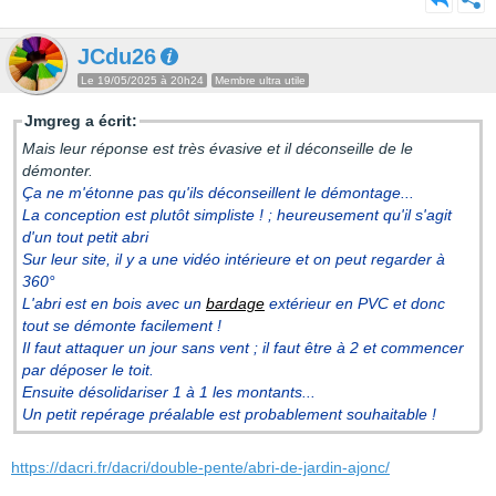
JCdu26
Le 19/05/2025 à 20h24
Membre ultra utile
Jmgreg a écrit:
Mais leur réponse est très évasive et il déconseille de le
démonter.
Ça ne m'étonne pas qu'ils déconseillent le démontage...
La conception est plutôt simpliste ! ; heureusement qu'il s'agit
d'un tout petit abri
Sur leur site, il y a une vidéo intérieure et on peut regarder à
360°
L'abri est en bois avec un
bardage
extérieur en PVC et donc
tout se démonte facilement !
Il faut attaquer un jour sans vent ; il faut être à 2 et commencer
par déposer le toit.
Ensuite désolidariser 1 à 1 les montants...
Un petit repérage préalable est probablement souhaitable !
https://dacri.fr/dacri/double-pente/abri-de-jardin-ajonc/