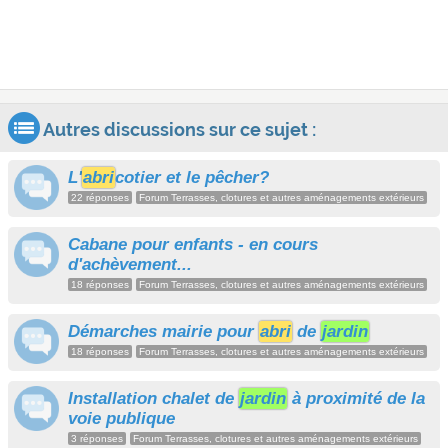
Autres discussions sur ce sujet :
L'
abri
cotier et le pêcher?
22 réponses
Forum Terrasses, clotures et autres aménagements extérieurs
Cabane pour enfants - en cours
d'achèvement...
18 réponses
Forum Terrasses, clotures et autres aménagements extérieurs
Démarches mairie pour
abri
de
jardin
18 réponses
Forum Terrasses, clotures et autres aménagements extérieurs
Installation chalet de
jardin
à proximité de la
voie publique
3 réponses
Forum Terrasses, clotures et autres aménagements extérieurs