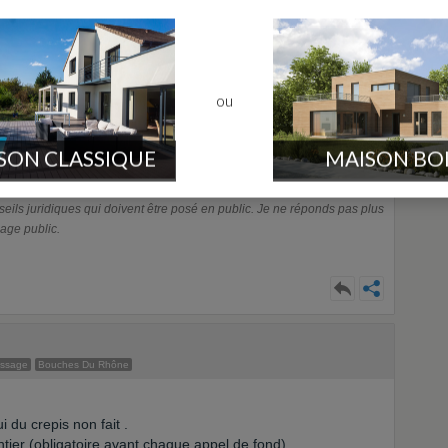
s de prison et 9000 euros d'amende, L'extorsion de fond est
t de 100000 euros d'amende.
iolence, menace de violences ou
contrainte
soit une
ation, soit la révélation d'un secret,
soit la remise de
ou
lconque
(art. 312.1 du code pénal)
SON CLASSIQUE
MAISON BO
ls juridiques qui doivent être posé en public. Je ne réponds pas plus
age public.
essage
Bouches Du Rhône
 du crepis non fait .
ier (obligatoire avant chaque appel de fond)