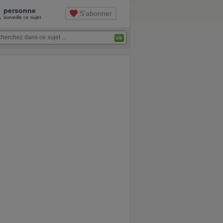
1
personne
S'abonner
surveille ce sujet