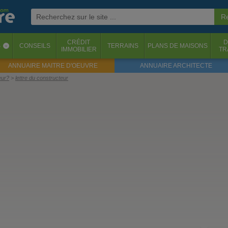
CRÉDIT
D
S
CONSEILS
TERRAINS
PLANS DE MAISONS
‹
IMMOBILIER
TR
ANNUAIRE MAITRE D'OEUVRE
ANNUAIRE ARCHITECTE
eur?
lettre du constructeur