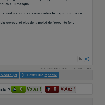
tier ce qu'il manqué
 de fond mais nous y avons deduis le crepis puisque ce
ela representé plus de la moitié de l'appel de fond !!!
En cache depuis le lundi 03 aout 2026 à 23h46
uveau sujet
Poster une
réponse
Votez !
Votez !
0
0
idé ?