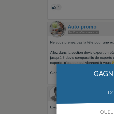
0
Auto promo
Par ForumConstruire.com
Ne vous prenez pas la tête pour une exp
Allez dans la section devis expert en bâ
jusqu'à 3 devis comparatifs de experts
experts, c'est eux qui viennent à vous
GAGNE
C'est ici :
https://www.forumconstruire.
aamoi
Déc
Le 18/03/2008 à 07h39
Membre ultra
Exigez une visite de chantier et venez y
QUEL 