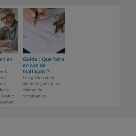
rt en
Guide : Que faire
en cas de
malfaçon ?
en 5
evis
Les guides vous
aux
aident à y voir plus
ls de
clair sur la
 Gratuit
construction.
agement.