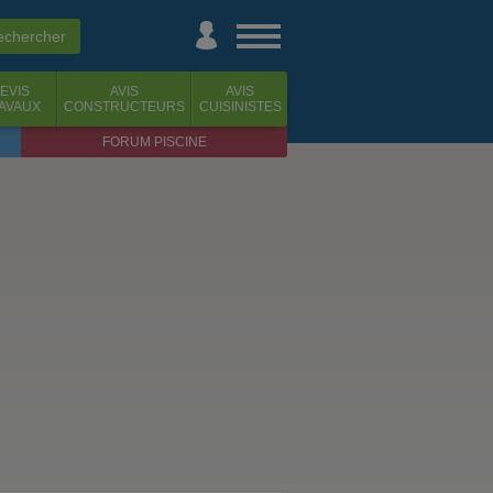
EVIS
AVIS
AVIS
AVAUX
CONSTRUCTEURS
CUISINISTES
FORUM PISCINE