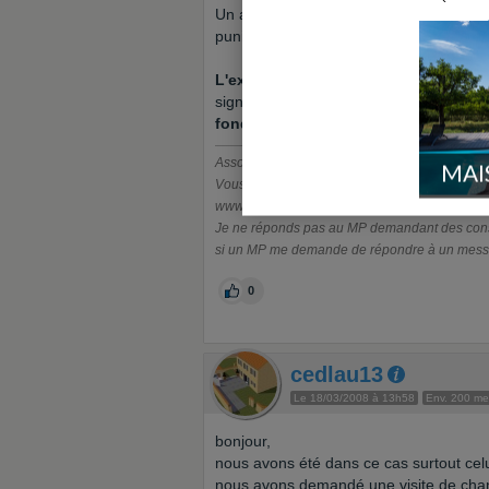
Un appel de fonds anticipé, c'est 2 moi
punie de sept ans d'emprisonnement e
L'extorsion est le fait d'obtenir par
v
signature, un engagement ou une renonci
fonds, de valeurs ou d'un bien que
Association AAMOI
MAI
Vous prendrez le droit
www.aamoi.info
Je ne réponds pas au MP demandant des consei
si un MP me demande de répondre à un mess
0
cedlau13
Le 18/03/2008 à 13h58
Env. 200 m
bonjour,
nous avons été dans ce cas surtout celui
nous avons demandé une visite de chant