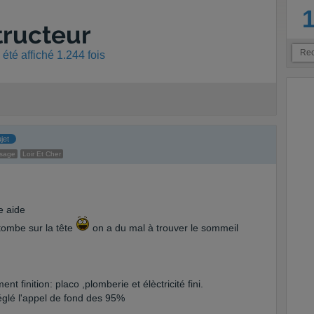
tructeur
été affiché 1.244 fois
jet
ssage
Loir Et Cher
re aide
tombe sur la tête
on a du mal à trouver le sommeil
finition: placo ,plomberie et élèctricité fini.
glé l'appel de fond des 95%