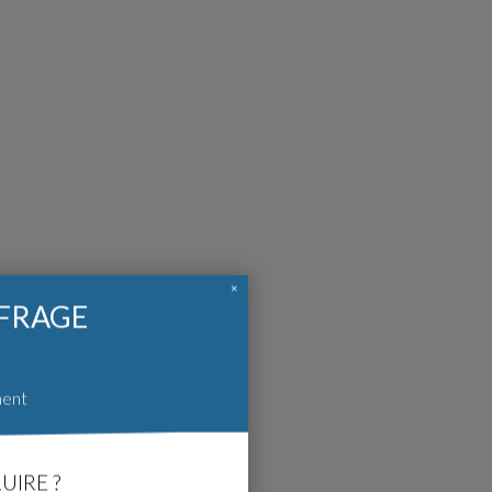
×
FFRAGE
ment
UIRE ?