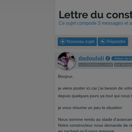
Lettre du cons
Ce sujet comporte 3 messages et a 
Nouveau sujet
Répondre
dadoulali
Auteur du su
Le 17/03/2008 à 21h59
Env. 60 me
Bonjour,
je viens poster ici car j'ai besoin de vot
depuis quelques jours ya tout qui nous 
je vous résume un peu la situation
Nous somme rendu au stade d'avancement 
Notre constructeur nous demande de ré
en sachant qu'il nous manque: