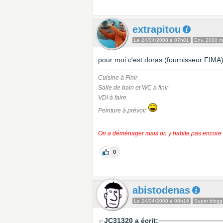
extrapitou
Le 24/04/2008 à 07h01
Env. 2000 
pour moi c'est doras (fournisseur FIMA) 
Cuisine à Finir
Salle de bain et WC a finir
VDI à faire
Peinture à prévoir
On a déménager mais on y habite pas encore
0
abistodenas
Le 24/04/2008 à 08h16
Super blogg
JC31320 a écrit: