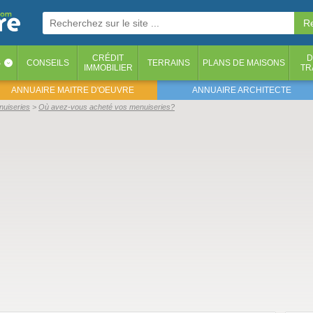
CRÉDIT
D
S
CONSEILS
TERRAINS
PLANS DE MAISONS
‹
IMMOBILIER
TR
ANNUAIRE MAITRE D'OEUVRE
ANNUAIRE ARCHITECTE
nuiseries
Où avez-vous acheté vos menuiseries?