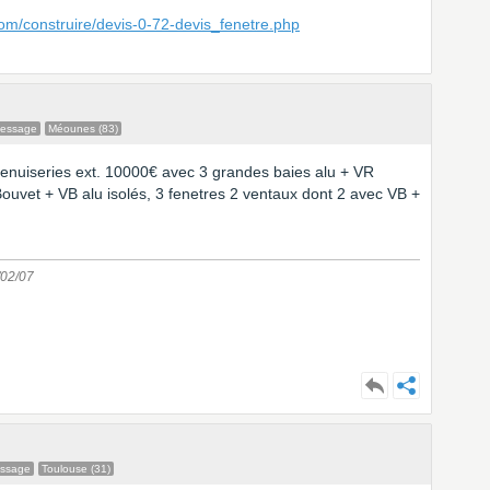
om/construire/devis-0-72-devis_fenetre.php
message
Méounes (83)
 menuiseries ext. 10000€ avec 3 grandes baies alu + VR
 Bouvet + VB alu isolés, 3 fenetres 2 ventaux dont 2 avec VB +
/02/07
essage
Toulouse (31)