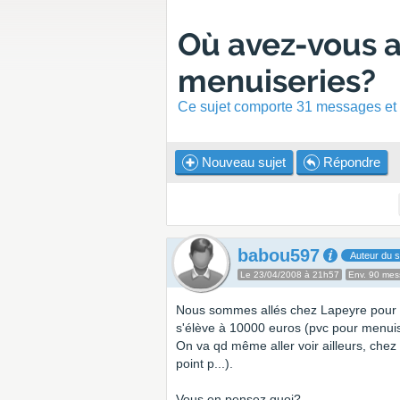
Où avez-vous 
menuiseries?
Ce sujet comporte 31 messages et a
Nouveau sujet
Répondre
babou597
Auteur du s
Le 23/04/2008 à 21h57
Env. 90 me
Nous sommes allés chez Lapeyre pour f
s'élève à 10000 euros (pvc pour menuis
On va qd même aller voir ailleurs, che
point p...).
Vous en pensez quoi?