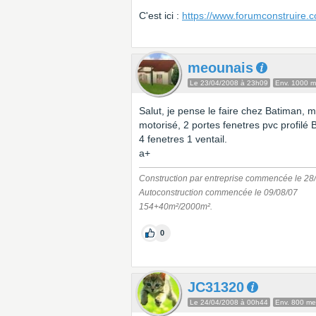
C'est ici :
https://www.forumconstruire.c
meounais
Le 23/04/2008 à 23h09
Env. 1000 
Salut, je pense le faire chez Batiman,
motorisé, 2 portes fenetres pvc profilé
4 fenetres 1 ventail.
a+
Construction par entreprise commencée le 28
Autoconstruction commencée le 09/08/07
154+40m²/2000m².
0
JC31320
Le 24/04/2008 à 00h44
Env. 800 m