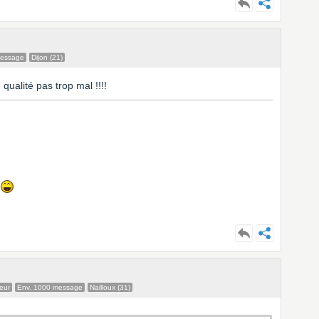
message
Dijon (21)
qualité pas trop mal !!!!
eur
Env. 1000 message
Nailloux (31)