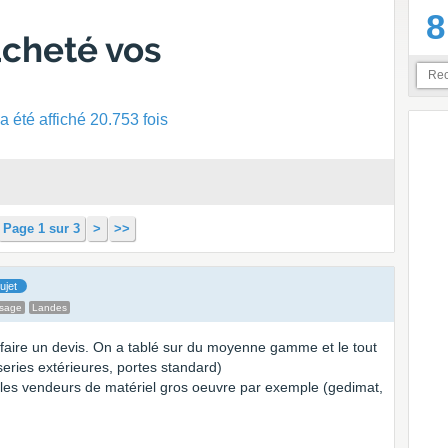
8
acheté vos
 été affiché 20.753 fois
Page 1 sur 3
>
>>
ujet
ssage
Landes
aire un devis. On a tablé sur du moyenne gamme et le tout
eries extérieures, portes standard)
z les vendeurs de matériel gros oeuvre par exemple (gedimat,