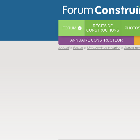
RÉCITS
DE
FORUM
PHOTO
‹
CONSTRUCTIONS
ANNUAIRE CONSTRUCTEUR
Accueil
Forum
Menuiserie et isolation
Autres me