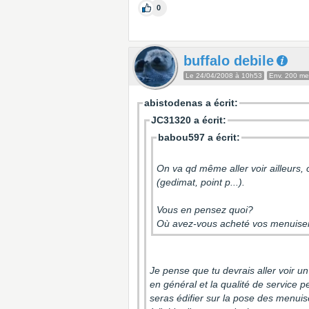
0
buffalo debile
Le 24/04/2008 à 10h53
Env. 200 m
abistodenas a écrit:
JC31320 a écrit:
babou597 a écrit:
On va qd même aller voir ailleurs,
(gedimat, point p...).
Vous en pensez quoi?
Où avez-vous acheté vos menuiseri
Je pense que tu devrais aller voir u
en général et la qualité de service p
seras édifier sur la pose des menui