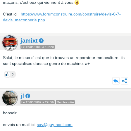
maçons, c'est eux qui viennent à vous
C'est ici :
https://www.forumconstruire.com/construire/devis-0-7-
devis_maconnerie.php
jamixt
Le 15/05/2009 à 19h20
Salut, le mieux c' est que tu trouves un reparateur motoculture, ils
sont specialises dans ce genre de machine. a+
0
jf
Le 15/05/2009 à 22h56
Membre utile
bonsoir
envois un mail ici:
sav@guy-noel.com