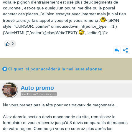
voilà le pignon d'entrainement est usé plus deux segments de
couronne , est-ce que quelqu'un pourai me dire ou je pourai
acheter ces pieces ,j'ai bien essayer avec internet mais je n'ai rien
trouvé ,alors je fais appel a vous et je vous remerçi .
<SPAN
style="CURSOR: pointer" onmousedown="if(editor_type=='1')
{WriteHTML('','editor');}else{WriteTEXT('
', 'editor');}">
0
Cliquez ici pour accéder à la meilleure réponse
Auto promo
Par ForumConstruire.com
Ne vous prenez pas la tête pour vos travaux de maçonnerie...
Allez dans la section devis maçonnerie du site, remplissez le
formulaire et vous recevrez jusqu'à 3 devis comparatifs de maçons
de votre région. Comme ça vous ne courrez plus après les