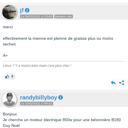
jf
Le 04/02/2011 à 22h45
Membre utile
merci
effectivement la mienne est pleinne de graisse plus ou moins
seches
A+
Linux ? Y a moins bien mais c'est plus cher !
0
randybillyboy
Le 10/02/2011 à 06h42
Bonjour,
Je cherche un moteur électrique 850w pour une bétonnière B180
Guy Noël