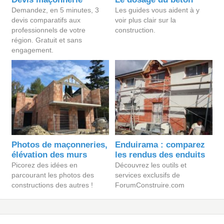
Demandez, en 5 minutes, 3
Les guides vous aident à y
devis comparatifs aux
voir plus clair sur la
professionnels de votre
construction.
région. Gratuit et sans
engagement.
Photos de maçonneries,
Enduirama : comparez
élévation des murs
les rendus des enduits
Picorez des idées en
Découvrez les outils et
parcourant les photos des
services exclusifs de
constructions des autres !
ForumConstruire.com