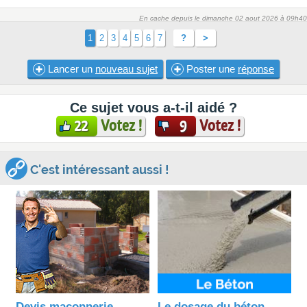
En cache depuis le dimanche 02 aout 2026 à 09h40
1
2
3
4
5
6
7
?
>
Lancer un
nouveau sujet
Poster une
réponse
Ce sujet vous a-t-il aidé ?
Votez !
Votez !
22
9
C'est intéressant aussi !
Devis maçonnerie
Le dosage du béton