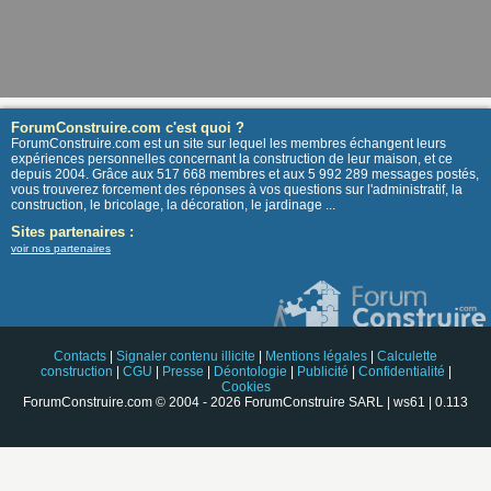
ForumConstruire.com c'est quoi ?
ForumConstruire.com est un site sur lequel les membres échangent leurs
expériences personnelles concernant la construction de leur maison, et ce
depuis 2004. Grâce aux 517 668 membres et aux 5 992 289 messages postés,
vous trouverez forcement des réponses à vos questions sur l'administratif, la
construction, le bricolage, la décoration, le jardinage ...
Sites partenaires :
voir nos partenaires
Contacts
|
Signaler contenu illicite
|
Mentions légales
|
Calculette
construction
|
CGU
|
Presse
|
Déontologie
|
Publicité
|
Confidentialité
|
Cookies
ForumConstruire.com © 2004 - 2026 ForumConstruire SARL | ws61 | 0.113