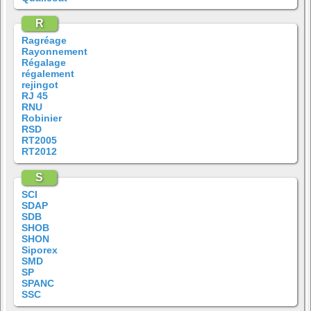
R
Ragréage
Rayonnement
Régalage
régalement
rejingot
RJ 45
RNU
Robinier
RSD
RT2005
RT2012
S
SCI
SDAP
SDB
SHOB
SHON
Siporex
SMD
SP
SPANC
SSC