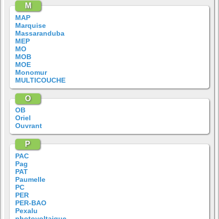
M
MAP
Marquise
Massaranduba
MEP
MO
MOB
MOE
Monomur
MULTICOUCHE
O
OB
Oriel
Ouvrant
P
PAC
Pag
PAT
Paumelle
PC
PER
PER-BAO
Pexalu
photovoltaique