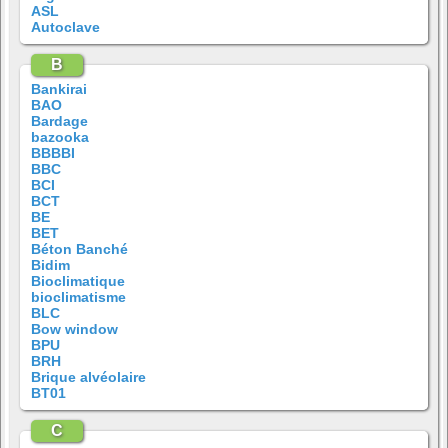
ASL
Autoclave
B
Bankirai
BAO
Bardage
bazooka
BBBBI
BBC
BCI
BCT
BE
BET
Béton Banché
Bidim
Bioclimatique
bioclimatisme
BLC
Bow window
BPU
BRH
Brique alvéolaire
BT01
C