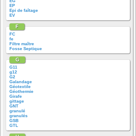
EG
EP
Epi de faîtage
EV
F
FC
fe
Filtre maître
Fosse Septique
G
G11
g12
G2
Galandage
Géotextile
Géothermie
Girafe
gittage
GNT
granulé
granulés
GSB
GTL