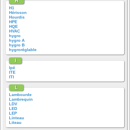
H
H1
Hérisson
Hourdis
HPE
HQE
HVAC
hygro
hygro A
hygro B
hygroréglable
I
Ipé
ITE
ITI
L
Lambourde
Lambrequin
LDV
LED
LEP
Linteau
Liteau