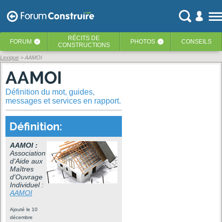
RÉCITS
DE
FORUM
PHOTOS
CONSEILS
‹
‹
CONSTRUCTIONS
Lexique
> AAMOI
AAMOI
Définition du mot, guides,
messages et services en rapport.
Définition:
AAMOI :
Association
d'Aide aux
Maîtres
d'Ouvrage
Individuel :
AAMOI
Ajouté le 10
décembre