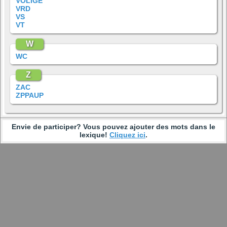
VOLIGE
VRD
VS
VT
W
WC
Z
ZAC
ZPPAUP
Envie de participer? Vous pouvez ajouter des mots dans le
lexique!
Cliquez ici
.