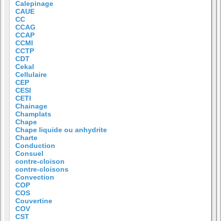
Calepinage
CAUE
CC
CCAG
CCAP
CCMI
CCTP
CDT
Cekal
Cellulaire
CEP
CESI
CETI
Chainage
Champlats
Chape
Chape liquide ou anhydrite
Charte
Conduction
Consuel
contre-cloison
contre-cloisons
Convection
COP
COS
Couvertine
COV
CST