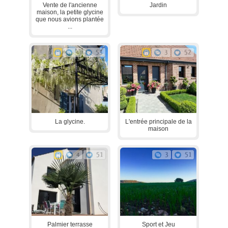
Vente de l'ancienne
Jardin
maison, la petite glycine
que nous avions plantée
...
4
53
3
52
La glycine.
L'entrée principale de la
maison
4
51
3
51
Palmier terrasse
Sport et Jeu