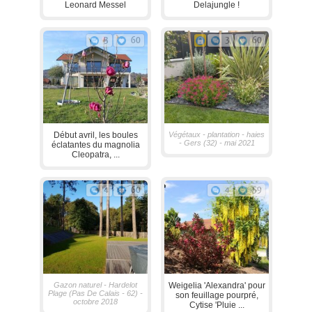
Leonard Messel
Delajungle !
3
60
3
60
Début avril, les boules
Végétaux - plantation - haies
- Gers (32) - mai 2021
éclatantes du magnolia
Cleopatra, ...
4
60
4
59
Gazon naturel - Hardelot
Weigelia 'Alexandra' pour
Plage (Pas De Calais - 62) -
son feuillage pourpré,
octobre 2018
Cytise 'Pluie ...