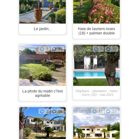
Le jardin...
Haie de lauriers roses
(18) + palmier double
8
55
8
55
La photo du matin c?est
Végétaux - plantation - haies
- Gers (32) - mai 2021
agréable
2
55
11
55