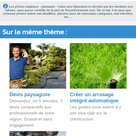
Les photos végétaux - plantation - haies sont déposées et décrites par les membres eux
mêmes, sans aucun contrôle de la part de ForumConstruire.com. De ce fait, il se peut que
certaines photos soient mal détaillées, placées dans de mauvaises catégories, mal orientées,
etc ...
Sur le même thème :
Devis paysagiste
Créer un arrosage
intégré automatique
Demandez, en 5 minutes, 3
devis comparatifs aux
Les guides vous aident à y
professionnels de votre
voir plus clair sur la
région. Gratuit et sans
construction.
engagement.