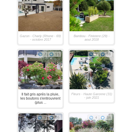
Gazon - Charly (Rhone - 69)
Bambou - Finistere (29) -
- octobre 2017
aout 2018
7
93
3
88
Il fait gris après la pluie,
Fleurs - Haute Garonne (31)
- juin 2021
les boutons s'entrouvrent
(plus ...
3
86
4
84