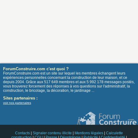
ForumConstruire.com c'est quoi ?
ForumConstruire.com est un site sur lequel les membres échangent leurs
expériences personnelles concernant la construction de leur maison, et ce
depuis 2004. Grâce aux 517 649 membres et aux 5 992 178 messages postés,
vous trouverez forcement des réponses à vos questions sur l'administratif, la
construction, le bricolage, la décoration, le jardinage ...
Sites partenaires :
voir nos partenaires
Contacts
|
Signaler contenu illicite
|
Mentions légales
|
Calculette
construction
|
CGU
|
Presse
|
Déontologie
|
Publicité
|
Confidentialité
|