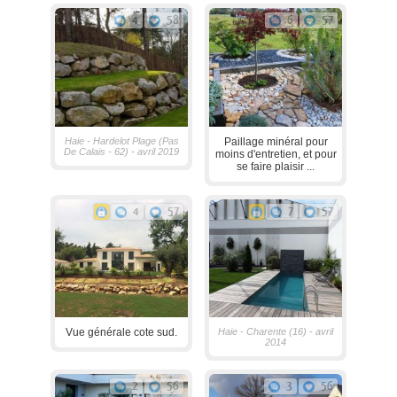
4
58
6
57
Haie - Hardelot Plage (Pas
Paillage minéral pour
De Calais - 62) - avril 2019
moins d'entretien, et pour
se faire plaisir ...
4
57
7
57
Vue générale cote sud.
Haie - Charente (16) - avril
2014
2
56
3
56