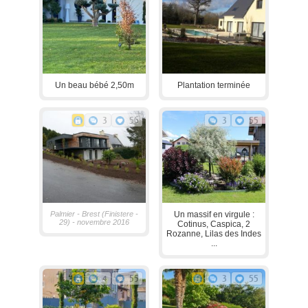
Un beau bébé 2,50m
Plantation terminée
3
56
3
55
Palmier - Brest (Finistere -
Un massif en virgule :
29) - novembre 2016
Cotinus, Caspica, 2
Rozanne, Lilas des Indes
...
4
55
3
55