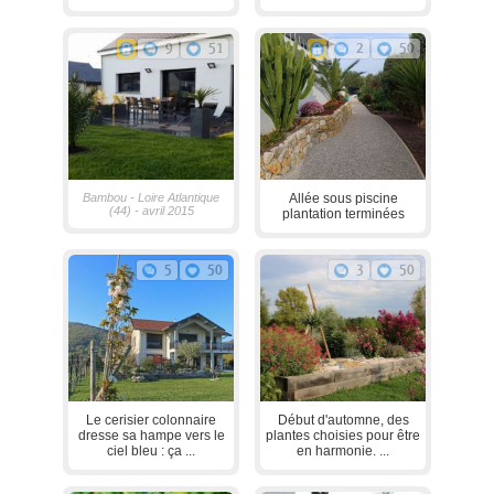
9
51
2
50
Bambou - Loire Atlantique
Allée sous piscine
(44) - avril 2015
plantation terminées
5
50
3
50
Le cerisier colonnaire
Début d'automne, des
dresse sa hampe vers le
plantes choisies pour être
ciel bleu : ça ...
en harmonie. ...