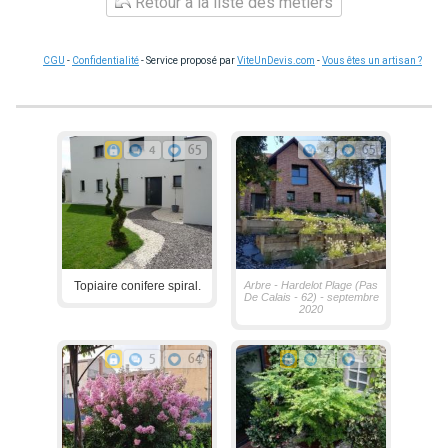
Retour à la liste des métiers
CGU
-
Confidentialité
- Service proposé par
ViteUnDevis.com
-
Vous êtes un artisan ?
4
65
4
65
Topiaire conifere spiral.
Arbre - Hardelot Plage (Pas
De Calais - 62) - septembre
2020
5
64
7
63