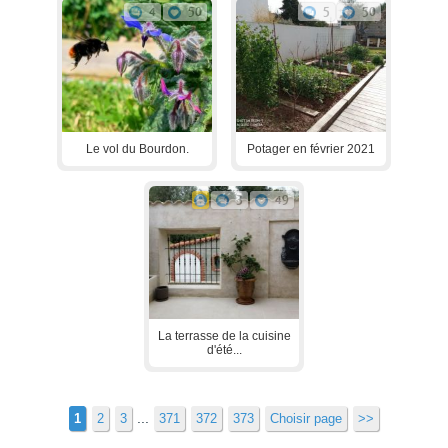
4
50
5
50
Le vol du Bourdon.
Potager en février 2021
3
49
La terrasse de la cuisine
d'été...
...
1
2
3
371
372
373
Choisir page
>>