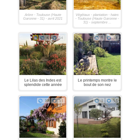
Arbre - Toulouse (Haute
Végétaux - plantation - haies
Garonne - 31) - avril 2021
- Toulouse (Haute Garonne -
31) - septembre ...
4
54
8
54
Le Lilas des Indes est
Le printemps montre le
splendide cette année
bout de son nez
10
53
3
53