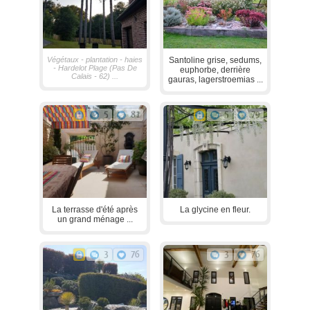
Végétaux - plantation - haies
Santoline grise, sedums,
- Hardelot Plage (Pas De
euphorbe, derrière
Calais - 62) ...
gauras, lagerstroemias ...
5
81
5
79
La terrasse d'été après
La glycine en fleur.
un grand ménage ...
3
76
3
76