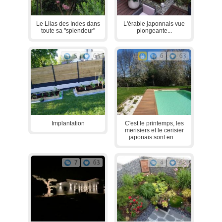
Le Lilas des Indes dans
L'érable japonnais vue
toute sa "splendeur"
plongeante...
5
63
6
63
Implantation
C'est le printemps, les
merisiers et le cerisier
japonais sont en ...
7
63
4
62