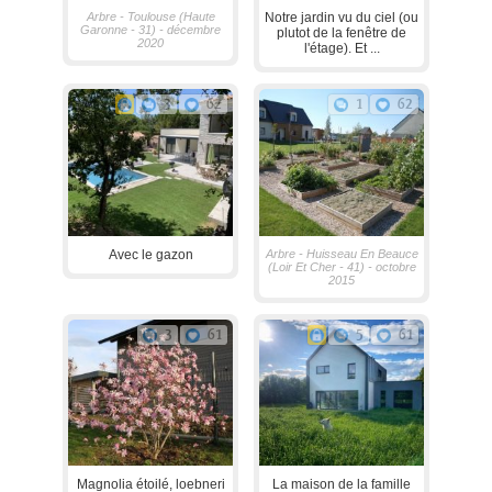
Arbre - Toulouse (Haute
Notre jardin vu du ciel (ou
Garonne - 31) - décembre
plutot de la fenêtre de
2020
l'étage). Et ...
3
62
1
62
Avec le gazon
Arbre - Huisseau En Beauce
(Loir Et Cher - 41) - octobre
2015
3
61
5
61
Magnolia étoilé, loebneri
La maison de la famille