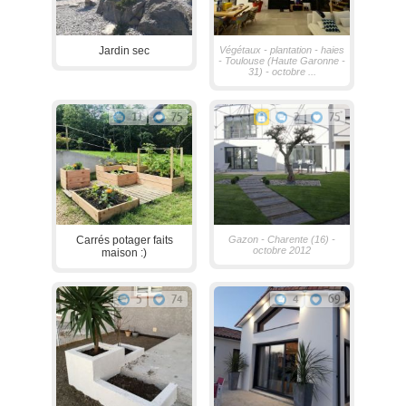
Jardin sec
Végétaux - plantation - haies
- Toulouse (Haute Garonne -
31) - octobre ...
11
75
2
75
Carrés potager faits
Gazon - Charente (16) -
octobre 2012
maison :)
5
74
4
69