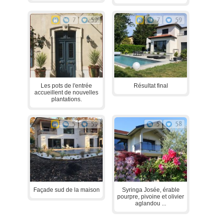
7
59
7
59
Les pots de l'entrée
Résultat final
accueillent de nouvelles
plantations.
5
59
5
58
Façade sud de la maison
Syringa Josée, érable
pourpre, pivoine et olivier
aglandou ...