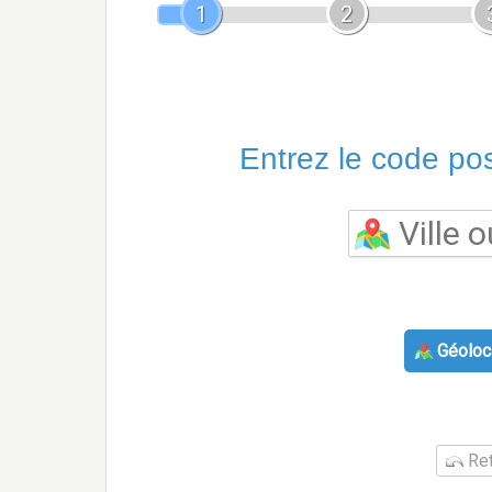
1
2
Entrez le code post
Géoloca
Ret