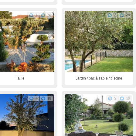
3
20
2
20
Taille
Jardin / bac à sable / piscine
4
19
5
18