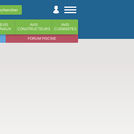
EVIS
AVIS
AVIS
AVAUX
CONSTRUCTEURS
CUISINISTES
FORUM PISCINE