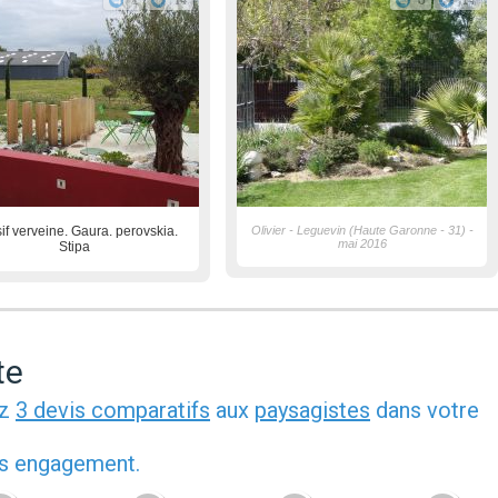
1
14
6
14
if verveine. Gaura. perovskia.
Olivier - Leguevin (Haute Garonne - 31) -
mai 2016
Stipa
te
ez
3 devis comparatifs
aux
paysagistes
dans votre
ans engagement.