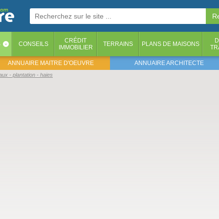
CRÉDIT
D
S
CONSEILS
TERRAINS
PLANS DE MAISONS
‹
IMMOBILIER
TR
ANNUAIRE MAITRE D'OEUVRE
ANNUAIRE ARCHITECTE
ux - plantation - haies