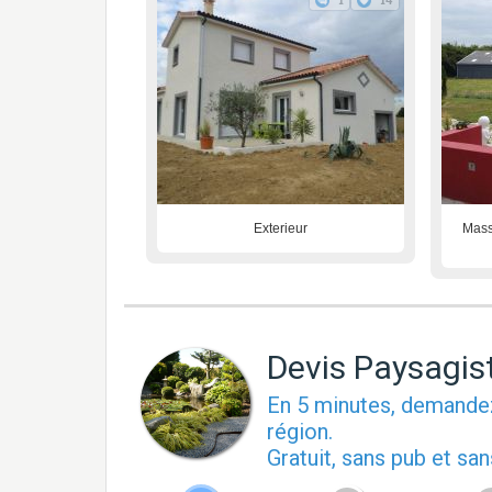
1
14
Exterieur
Mass
Devis Paysagis
En 5 minutes, demand
région.
Gratuit, sans pub et s