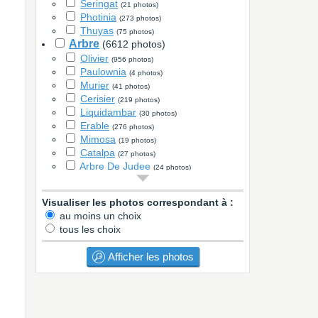
Seringat
(21 photos)
Photinia
(273 photos)
Thuyas
(75 photos)
Arbre
(6612 photos)
Olivier
(956 photos)
Paulownia
(4 photos)
Murier
(41 photos)
Cerisier
(219 photos)
Liquidambar
(30 photos)
Erable
(276 photos)
Mimosa
(19 photos)
Catalpa
(27 photos)
Arbre De Judee
(24 photos)
Lila Des Indes
(115 photos)
Savonnier
(5 photos)
Visualiser les photos correspondant à :
Pin
(69 photos)
au moins un choix
Chene
(88 photos)
tous les choix
Albizia
(40 photos)
Jardinière / potager
(3277 photos)
Afficher les photos
Gazon
(6631 photos)
Gazon naturel
(4575 photos)
Gazon artificiel
(29 photos)
Rosier
(1033 photos)
Bambou
(793 photos)