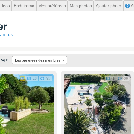
 déco
Enduirama
Mes préférées
Mes photos
Ajouter photo
A
er
autres !
hage :
Les préférées des membres
10
95
3
88