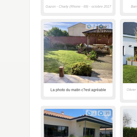
Gazon - Charly (Rhone - 69) - octobre 2017
Bamb
8
55
La photo du matin c?est agréable
Olivier
2
39