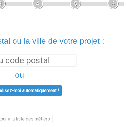
3
4
5
6
al ou la ville de votre projet :
ou
lisez-moi automatiquement !
our à la liste des métiers