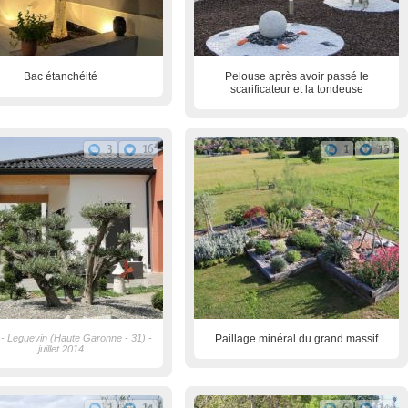
Bac étanchéité
Pelouse après avoir passé le
scarificateur et la tondeuse
3
16
1
15
r - Leguevin (Haute Garonne - 31) -
Paillage minéral du grand massif
juillet 2014