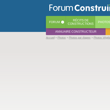
RÉCITS
DE
FORUM
PHOTO
‹
CONSTRUCTIONS
ANNUAIRE CONSTRUCTEUR
Accueil
Photos
Photos par étapes
Photos Végéta