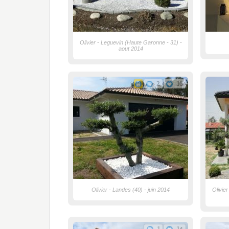
Olivier - Leguevin (Haute Garonne - 31) -
aout 2014
2
16
Olivier - Landes (40) - juin 2014
Olivie