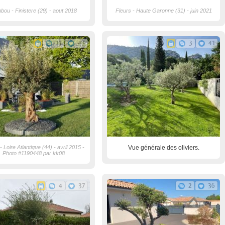
ou - Finistere (29) - aout 2018
Fleurs - Haute Garonne (31) - juin 2021
11
43
3
41
 - Loire Atlantique (44) - avril 2015 -
Vue générale des oliviers.
Photo #1190448 par kk08
4
37
2
36