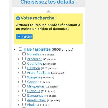
Choisissez les détails :
Votre recherche :
Afficher toutes les photos répondant à
au moins un critère ci-dessous :
Olivier
Haie / arbustes
(6508 photos)
Forsythia
(55 photos)
Arbousier
(30 photos)
Ceanothe
(35 photos)
Bambou
(1120 photos)
Arbre Papillons
(24 photos)
Weigelia
(40 photos)
Genet
(19 photos)
Millepertuis
(16 photos)
Hibiscus
(219 photos)
Elaeagnus
(40 photos)
Amelanchier
(13 photos)
Abelia
(33 photos)