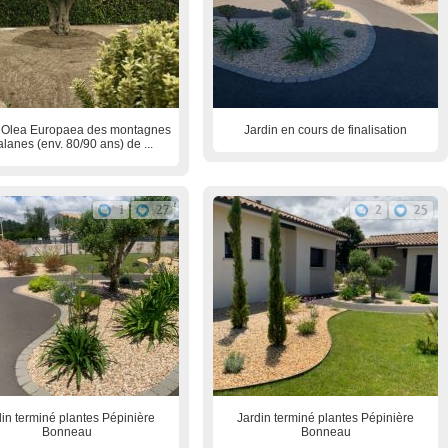
r Olea Europaea des montagnes
Jardin en cours de finalisation
alanes (env. 80/90 ans) de ...
1
27
2
25
din terminé plantes Pépinière
Jardin terminé plantes Pépinière
Bonneau
Bonneau