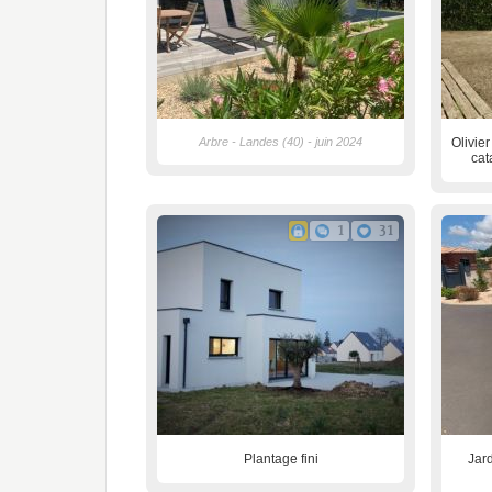
Arbre - Landes (40) - juin 2024
Olivie
cat
1
31
Plantage fini
Jar