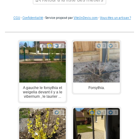
CGU
-
Confidentialité
- Service proposé par
ViteUnDevis.com
-
Vous êtes un artisan ?
1
1
1
A gauche le forsythia et
Forsythia.
weigelia devant il y a le
vibernum , le laurier ...
1
1
1