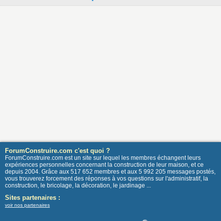
ForumConstruire.com c'est quoi ?
ForumConstruire.com est un site sur lequel les membres échangent leurs
expériences personnelles concernant la construction de leur maison, et ce
depuis 2004. Grâce aux 517 652 membres et aux 5 992 205 messages postés,
vous trouverez forcement des réponses à vos questions sur l'administratif, la
construction, le bricolage, la décoration, le jardinage ...
Sites partenaires :
voir nos partenaires