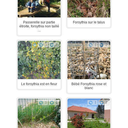
Passerelle sur partie
Forsythia sur le talus
étroite, forsythia non taillé
...
1
2
1
2
Le forsythia est en fleur
Bébé Forsythia rose et
blanc
1
2
1
2