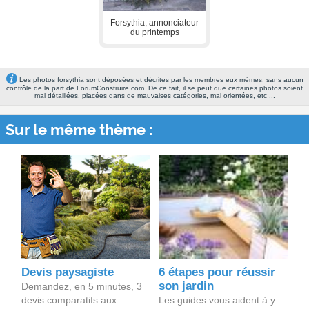
Forsythia, annonciateur
du printemps
Les photos forsythia sont déposées et décrites par les membres eux mêmes, sans aucun
contrôle de la part de ForumConstruire.com. De ce fait, il se peut que certaines photos soient
mal détaillées, placées dans de mauvaises catégories, mal orientées, etc ...
Sur le même thème :
Devis paysagiste
6 étapes pour réussir
son jardin
Demandez, en 5 minutes, 3
devis comparatifs aux
Les guides vous aident à y