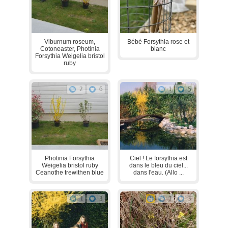
Viburnum roseum,
Bébé Forsythia rose et
Cotoneaster, Photinia
blanc
Forsythia Weigelia bristol
ruby
2
6
1
5
Photinia Forsythia
Ciel ! Le forsythia est
Weigelia bristol ruby
dans le bleu du ciel...
Ceanothe trewithen blue
dans l'eau. (Allo ...
1
3
1
3