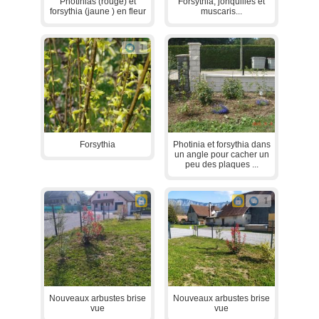
Photinias (rouge) et
Forsythia, jonquilles et
forsythia (jaune ) en fleur
muscaris...
1
Forsythia
Photinia et forsythia dans
un angle pour cacher un
peu des plaques ...
1
Nouveaux arbustes brise
Nouveaux arbustes brise
vue
vue