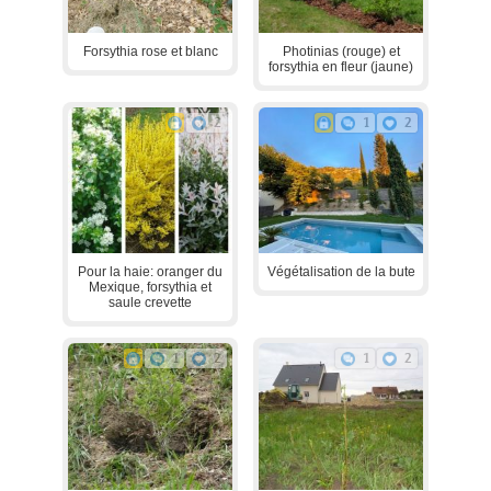
Forsythia rose et blanc
Photinias (rouge) et
forsythia en fleur (jaune)
2
1
2
Pour la haie: oranger du
Végétalisation de la bute
Mexique, forsythia et
saule crevette
1
2
1
2