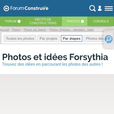
RÉCITS
DE
FORUM
PHOTOS
CONSEILS
‹
‹
CONSTRUCTIONS
Accueil
Photos
Photos par étapes
Photos Végétaux - plantation - haies
Toutes les photos
Par projets
Par étapes
Photos déco
E
Photos et idées Forsythia
Trouvez des idées en parcourant les photos des autres !