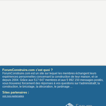
ForumConstruire.com c'est quoi ?
ForumConstruire.com est un site sur lequel les membres échangent leurs
expériences personnelles concernant la construction de leur maison, et ce
depuis 2004. Grâce aux 517 647 membres et aux 5 992 150 messages postés,
vous trouverez forcement des réponses à vos questions sur l'administratif, la
construction, le bricolage, la décoration, le jardinage ...
Sites partenaires :
voir nos partenaires