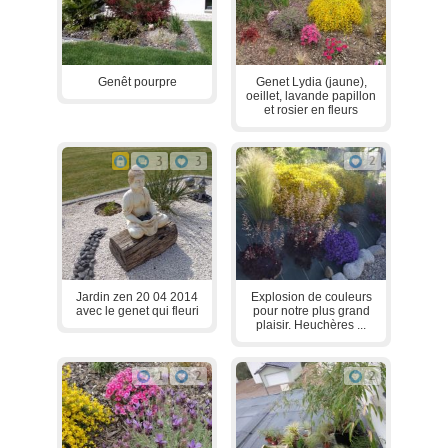
Genêt pourpre
Genet Lydia (jaune),
oeillet, lavande papillon
et rosier en fleurs
3
3
2
Jardin zen 20 04 2014
Explosion de couleurs
avec le genet qui fleuri
pour notre plus grand
plaisir. Heuchères ...
1
2
2