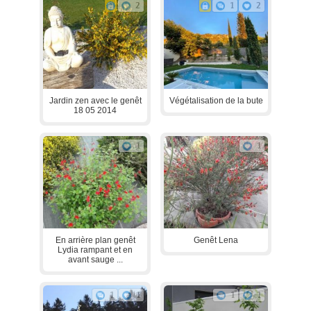
2
1
2
Jardin zen avec le genêt
Végétalisation de la bute
18 05 2014
1
1
En arrière plan genêt
Genêt Lena
Lydia rampant et en
avant sauge ...
1
1
1
1