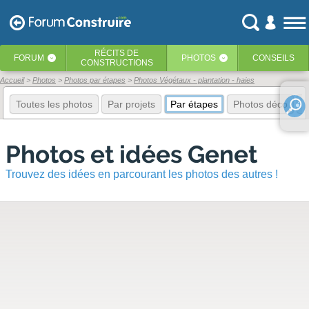
RÉCITS
DE
FORUM
PHOTOS
CONSEILS
‹
‹
CONSTRUCTIONS
Accueil
Photos
Photos par étapes
Photos Végétaux - plantation - haies
Toutes les photos
Par projets
Par étapes
Photos déco
E
Photos et idées Genet
Trouvez des idées en parcourant les photos des autres !