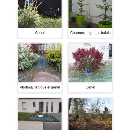
Genet
Charmes et genets balais
1
1
2
Photinia, fetuque et genet
Genêt
1