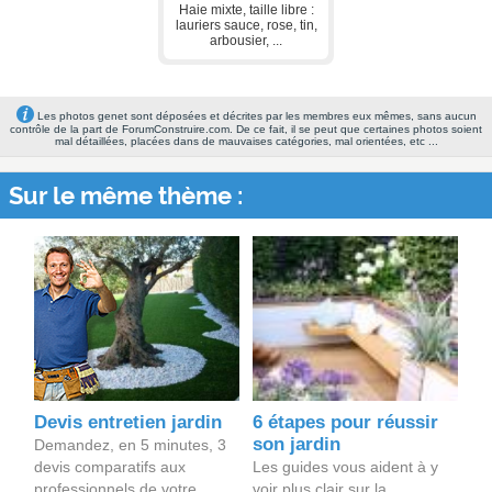
Haie mixte, taille libre :
lauriers sauce, rose, tin,
arbousier, ...
Les photos genet sont déposées et décrites par les membres eux mêmes, sans aucun
contrôle de la part de ForumConstruire.com. De ce fait, il se peut que certaines photos soient
mal détaillées, placées dans de mauvaises catégories, mal orientées, etc ...
Sur le même thème :
Devis entretien jardin
6 étapes pour réussir
son jardin
Demandez, en 5 minutes, 3
devis comparatifs aux
Les guides vous aident à y
professionnels de votre
voir plus clair sur la