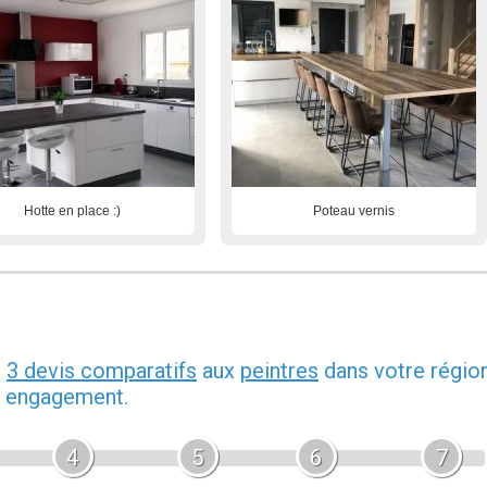
Hotte en place :)
Poteau vernis
z
3 devis comparatifs
aux
peintres
dans votre région
ns engagement.
4
5
6
7