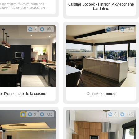
sine teintes murales blanches -
Cuisine Socooc - Finition Piky et chene
neuve Loubet (Alpes Maritimes ...
bardolino
7
160
14
144
e d?ensemble de la cuisine
Cuisine terminée
9
133
6
126