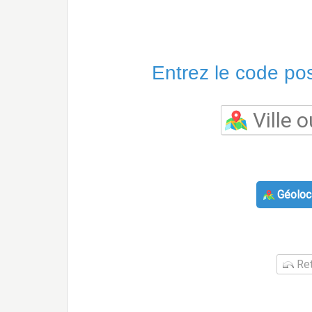
Entrez le code post
Géoloca
Ret