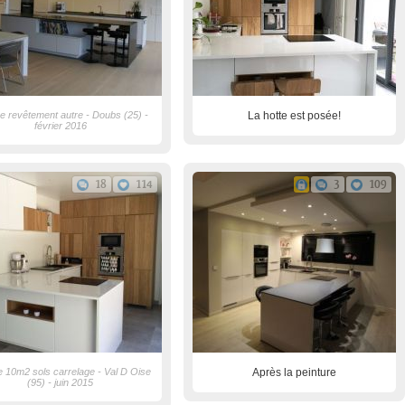
e revêtement autre - Doubs (25) -
La hotte est posée!
février 2016
18
114
3
109
e 10m2 sols carrelage - Val D Oise
Après la peinture
(95) - juin 2015