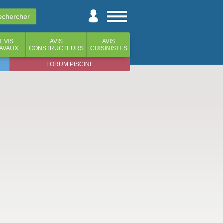
EVIS
AVIS
AVIS
AVAUX
CONSTRUCTEURS
CUISINISTES
FORUM PISCINE