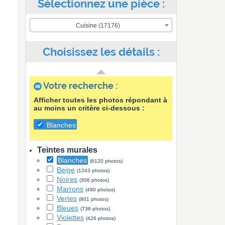
Sélectionnez une pièce :
Cuisine (17176)
Choisissez les détails :
Votre recherche :
Afficher toutes les photos répondant à
au moins un critère ci-dessous :
Blanches
Teintes murales
Blanches
(6120 photos)
Beige
(1243 photos)
Noires
(306 photos)
Marrons
(490 photos)
Vertes
(801 photos)
Bleues
(736 photos)
Violettes
(426 photos)