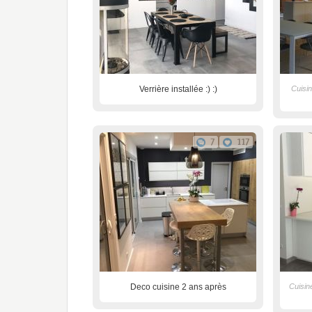
Verrière installée :) :)
Cuisin
7
117
Deco cuisine 2 ans après
Cuisin