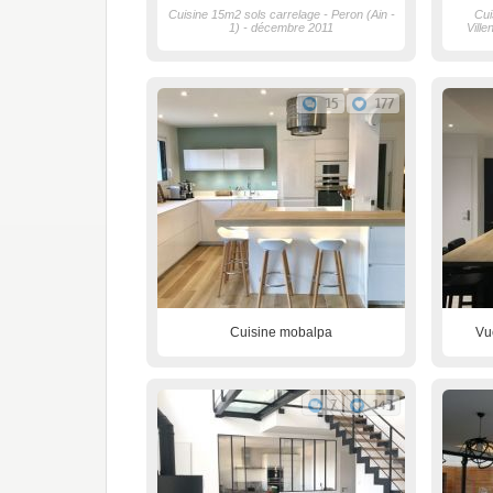
Cuisine 15m2 sols carrelage - Peron (Ain -
Cui
1) - décembre 2011
Ville
15
177
Cuisine mobalpa
Vu
7
143