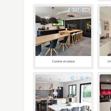
7
104
Cuisine en place
Un
7
98