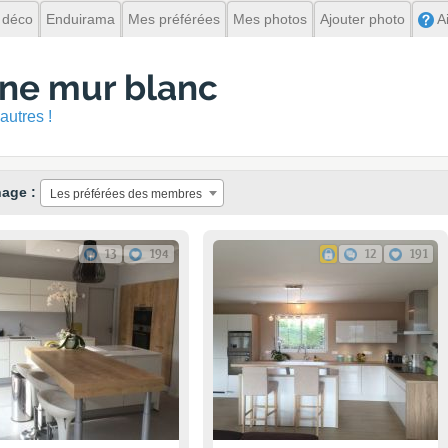
 déco
Enduirama
Mes préférées
Mes photos
Ajouter photo
A
ine mur blanc
autres !
hage :
Les préférées des membres
13
194
12
191