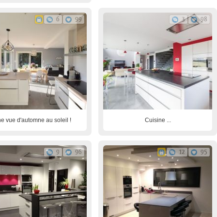
6
99
3
98
e vue d'automne au soleil !
Cuisine ...
9
96
12
95