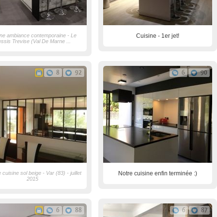
ine ambiance contemporaine - Le
Cuisine - 1er jet!
essis Trevise (Val De Marne ...
8
92
6
90
 cuisine sol beige - Var (83) - juillet
Notre cuisine enfin terminée :)
2015
6
88
6
87