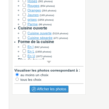
Roses
(361 photos)
Rouges
(954 photos)
Oranges
(264 photos)
Jaunes
(149 photos)
grises
(1954 photos)
Parme
(99 photos)
Cuisine ouverte
Cuisine ouverte
(5118 photos)
Cuisine séparée
(471 photos)
Forme de la cuisine
En I
(842 photos)
En L
(1958 photos)
En U
(1973 photos)
Plan de travail
Stratifié
(2819 photos)
Verre
Visualiser les photos correspondant à :
(4 photos)
Granit
au moins un choix
(667 photos)
Marbre
tous les choix
(17 photos)
Quartz
(460 photos)
Carrelage
Afficher les photos
(58 photos)
Bois
(772 photos)
Béton
(10 photos)
Corian
(20 photos)
Inox
(28 photos)