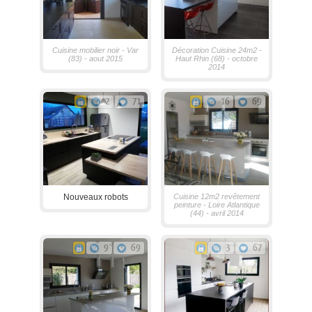
Cuisine mobilier noir - Var
Décoration Cuisine 24m2 -
(83) - aout 2015
Haut Rhin (68) - octobre
2014
2
71
16
69
Nouveaux robots
Cuisine 12m2 revêtement
peinture - Loire Atlantique
(44) - avril 2014
9
69
3
67