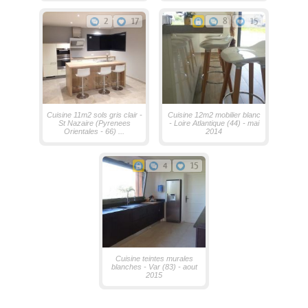
2
17
8
15
Cuisine 11m2 sols gris clair -
Cuisine 12m2 mobilier blanc
St Nazaire (Pyrenees
- Loire Atlantique (44) - mai
Orientales - 66) ...
2014
4
15
Cuisine teintes murales
blanches - Var (83) - aout
2015