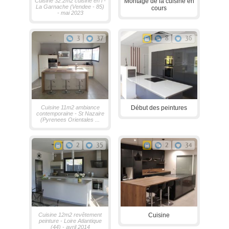
Cuisine 32.2m2 cuisine en i -
Montage de la cuisine en
La Garnache (Vendee - 85)
cours
- mai 2023
3
37
8
36
Cuisine 11m2 ambiance
Début des peintures
contemporaine - St Nazaire
(Pyrenees Orientales ...
2
35
2
34
Cuisine 12m2 revêtement
Cuisine
peinture - Loire Atlantique
(44) - avril 2014