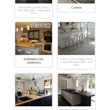
Décoration Cuisine 24m2 -
Cuisine
Haut Rhin (68) - septembre
2015
1
40
3
39
Installation des
Cuisine 12m2 mobilier blanc
- Loire Atlantique (44) - avril
credences
2014
3
39
3
38