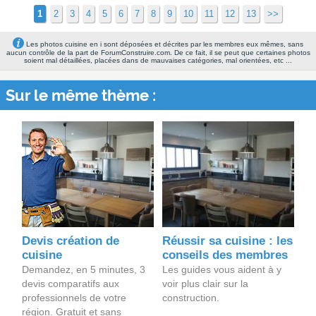
1
2
3
4
5
6
7
8
9
10
11
12
13
>>
Les photos cuisine en i sont déposées et décrites par les membres eux mêmes, sans
aucun contrôle de la part de ForumConstruire.com. De ce fait, il se peut que certaines photos
soient mal détaillées, placées dans de mauvaises catégories, mal orientées, etc ...
Sur le même thème :
Devis création de
Réussir sa cuisine : les
cuisine
conseils des membres
Demandez, en 5 minutes, 3
Les guides vous aident à y
devis comparatifs aux
voir plus clair sur la
professionnels de votre
construction.
région. Gratuit et sans