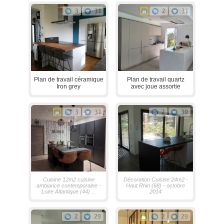
3
31
2
31
Plan de travail céramique
Plan de travail quartz
Iron grey
avec joue assortie
3
31
2
30
Cuisine 12m2 cuisine
Décoration Cuisine 24m2 -
ambiance contemporaine -
Haut Rhin (68) - octobre
Loire Atlantique (44) ...
2014
2
29
2
29