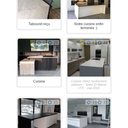
Tabouret reçu
Notre cuisine enfin
terminée :)
1
23
3
23
Cuisine
Cuisine 16m2 revêtement
peinture - Seine Et Marne
(77) - mai 2014
3
23
1
23