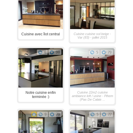
Cuisine avec îlot central
Cuisine cuisine sol beige -
Var (83) - juillet 2015
6
90
5
79
Notre cuisine enfin
Cuisine 22m2 cuisine
ambiance loft / usine - Pihem
terminée :)
(Pas De Calais ...
9
79
5
77