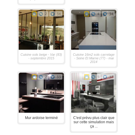
2
34
4
34
Cuisine sols beige - Var (83)
Cuisine 16m2 sols carrelage
- septembre 2015
- Seine Et Marne (77) - mai
2014
2
33
5
32
Mur ardoise terminé
C'est prévu plus clair que
sur cette simulation mais
ça ...