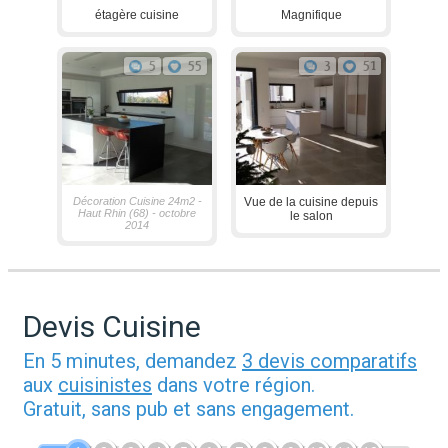
étagère cuisine
Magnifique
5
55
3
51
Décoration Cuisine 24m2 -
Vue de la cuisine depuis
Haut Rhin (68) - octobre
le salon
2014
Devis Cuisine
En 5 minutes, demandez
3 devis comparatifs
aux
cuisinistes
dans votre région.
Gratuit, sans pub et sans engagement.