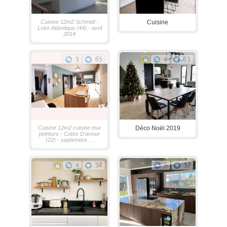
Cuisine 12m2 Schmidt -
Cuisine
Loire Atlantique (44) - avril
2014
3
65
4
63
Cuisine 12m2 cuisine mur
Déco Noël 2019
peinture - Cotes D'armor
(22) - septembre ...
4
58
6
57