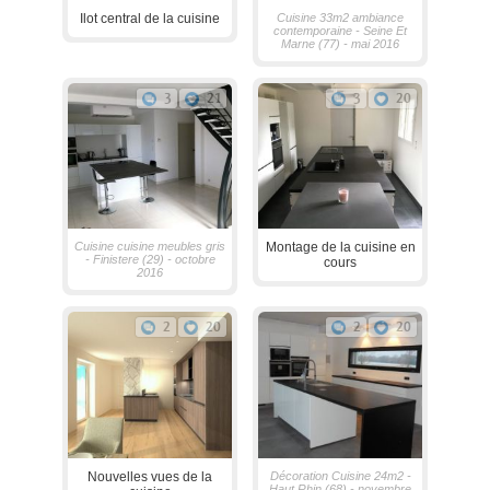
Ilot central de la cuisine
Cuisine 33m2 ambiance
contemporaine - Seine Et
Marne (77) - mai 2016
3
21
3
20
Cuisine cuisine meubles gris
Montage de la cuisine en
- Finistere (29) - octobre
cours
2016
2
20
2
20
Nouvelles vues de la
Décoration Cuisine 24m2 -
Haut Rhin (68) - novembre