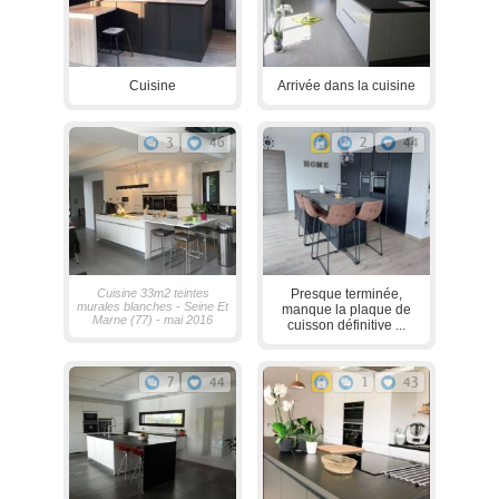
Cuisine
Arrivée dans la cuisine
3
46
2
44
Cuisine 33m2 teintes
Presque terminée,
murales blanches - Seine Et
manque la plaque de
Marne (77) - mai 2016
cuisson définitive ...
7
44
1
43