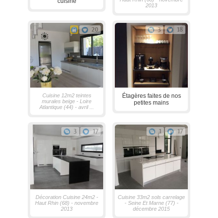
cuisine
2013
20
3
18
Cuisine 12m2 teintes
Étagères faites de nos
murales beige - Loire
petites mains
Atlantique (44) - avril ...
3
17
1
17
Décoration Cuisine 24m2 -
Cuisine 33m2 sols carrelage
Haut Rhin (68) - novembre
- Seine Et Marne (77) -
2013
décembre 2015