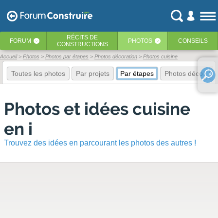
RÉCITS
DE
FORUM
PHOTOS
CONSEILS
‹
‹
CONSTRUCTIONS
Accueil
Photos
Photos par étapes
Photos décoration
Photos cuisine
Toutes les photos
Par projets
Par étapes
Photos déco
E
Photos et idées cuisine
en i
Trouvez des idées en parcourant les photos des autres !