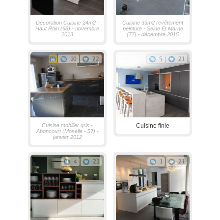
Décoration Cuisine 24m2 -
Cuisine 33m2 revêtement
Haut Rhin (68) - novembre
peinture - Seine Et Marne
2013
(77) - décembre 2015
10
22
5
21
Cuisine mobilier gris -
Cuisine finie
Aboncourt (Moselle - 57) -
janvier 2012
4
21
1
21