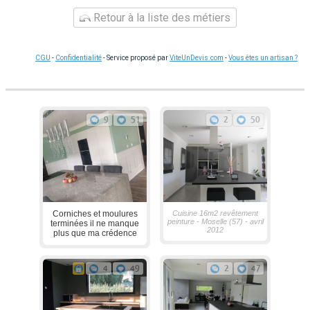
Retour à la liste des métiers
CGU
-
Confidentialité
- Service proposé par
ViteUnDevis.com
-
Vous êtes un artisan ?
9
51
2
50
Corniches et moulures
Cuisine 16m2 revêtement
peinture - Moselle (57) - avril
terminées il ne manque
2012
plus que ma crédence
4
49
2
47