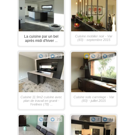
La cuisine par un bel
Cuisine mobilier noir - Var
(83) - septembre 2015
après midi d'hiver ...
3
29
2
28
Cuisine 11.9m2 cuisine avec
Cuisine sols carrelage - Var
plan de travail en granit -
(83) - juillet 2015
Yvelines (78) ...
7
26
2
23