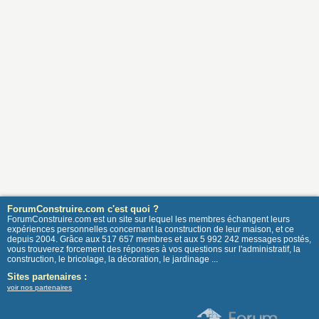
ForumConstruire.com c'est quoi ?
ForumConstruire.com est un site sur lequel les membres échangent leurs
expériences personnelles concernant la construction de leur maison, et ce
depuis 2004. Grâce aux 517 657 membres et aux 5 992 242 messages postés,
vous trouverez forcement des réponses à vos questions sur l'administratif, la
construction, le bricolage, la décoration, le jardinage ...
Sites partenaires :
voir nos partenaires