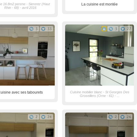
ne 16.8m2 perene - Sierentz (Haut
La cuisine est montée
Rhin - 68) - avril 2016
3
33
3
27
uisine avec ses tabourets
Cuisine mobilier blanc - St Georges Des
Groseillers (Orne - 61) - ...
2
24
2
24