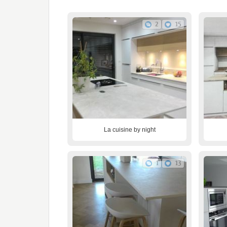
2
15
La cuisine by night
1
13