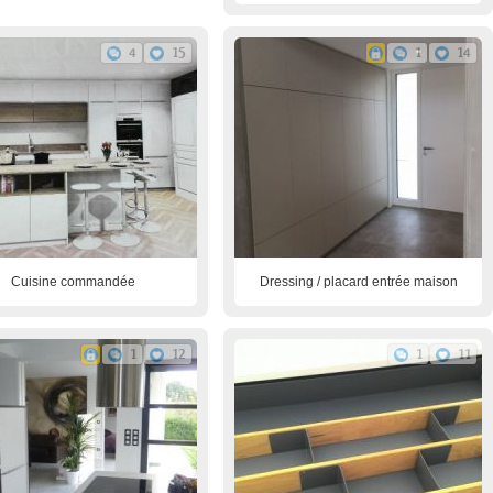
4
15
1
14
Cuisine commandée
Dressing / placard entrée maison
1
12
1
11