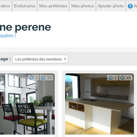
 déco
Enduirama
Mes préférées
Mes photos
Ajouter photo
A
ine perene
autres !
hage :
Les préférées des membres
3
52
5
44