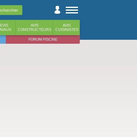
EVIS
AVIS
AVIS
AVAUX
CONSTRUCTEURS
CUISINISTES
FORUM PISCINE