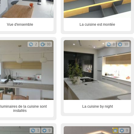
Vue d'ensemble
La cuisine est montée
2
10
1
10
luminaires de la cuisine sont
La cuisine by night
installés
1
9
9