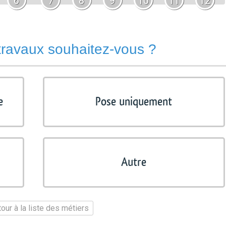
6
7
8
9
10
11
12
travaux souhaitez-vous ?
e
Pose uniquement
Autre
our à la liste des métiers