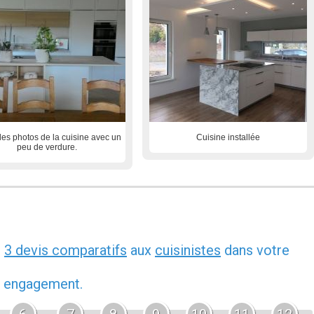
es photos de la cuisine avec un
Cuisine installée
peu de verdure.
z
3 devis comparatifs
aux
cuisinistes
dans votre
ns engagement.