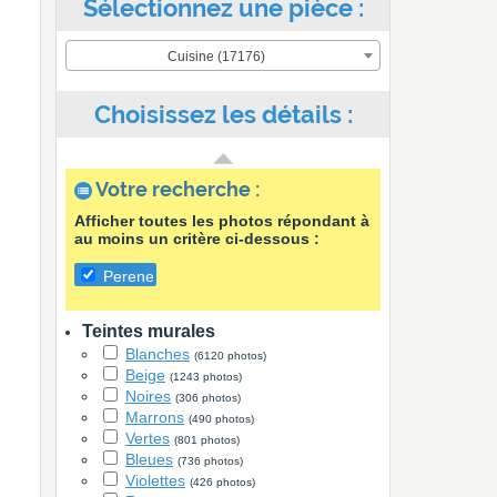
Sélectionnez une pièce :
Cuisine (17176)
Choisissez les détails :
Votre recherche :
Afficher toutes les photos répondant à
au moins un critère ci-dessous :
Perene
Teintes murales
Blanches
(6120 photos)
Beige
(1243 photos)
Noires
(306 photos)
Marrons
(490 photos)
Vertes
(801 photos)
Bleues
(736 photos)
Violettes
(426 photos)