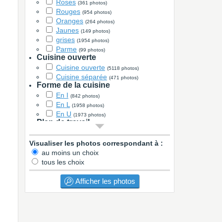
Roses
(361 photos)
Rouges
(954 photos)
Oranges
(264 photos)
Jaunes
(149 photos)
grises
(1954 photos)
Parme
(99 photos)
Cuisine ouverte
Cuisine ouverte
(5118 photos)
Cuisine séparée
(471 photos)
Forme de la cuisine
En I
(842 photos)
En L
(1958 photos)
En U
(1973 photos)
Plan de travail
Stratifié
(2819 photos)
Verre
Visualiser les photos correspondant à :
(4 photos)
Granit
au moins un choix
(667 photos)
Marbre
tous les choix
(17 photos)
Quartz
(460 photos)
Carrelage
Afficher les photos
(58 photos)
Bois
(772 photos)
Béton
(10 photos)
Corian
(20 photos)
Inox
(28 photos)