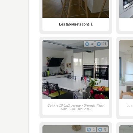
Les tabourets sont là
4
11
Cuisine 16.8m2 perene - Sierentz (Haut
Les 
Rhin - 68) - mai 2015
1
9