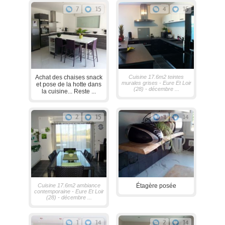
7
15
4
15
Achat des chaises snack
Cuisine 17.6m2 teintes
murales grises - Eure Et Loir
et pose de la hotte dans
(28) - décembre ...
la cuisine... Reste ...
2
15
1
14
Cuisine 17.6m2 ambiance
Étagère posée
contemporaine - Eure Et Loir
(28) - décembre ...
1
14
2
14