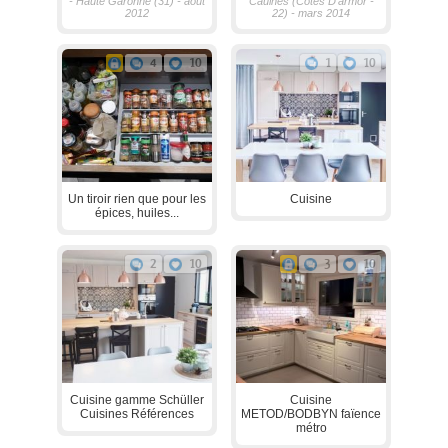
- Haute Garonne (31) - aout
Caulnes (Cotes D'armor -
2012
22) - mars 2014
4
10
1
10
Un tiroir rien que pour les
Cuisine
épices, huiles...
2
10
3
10
Cuisine gamme Schüller
Cuisine
Cuisines Références
METOD/BODBYN faïence
métro