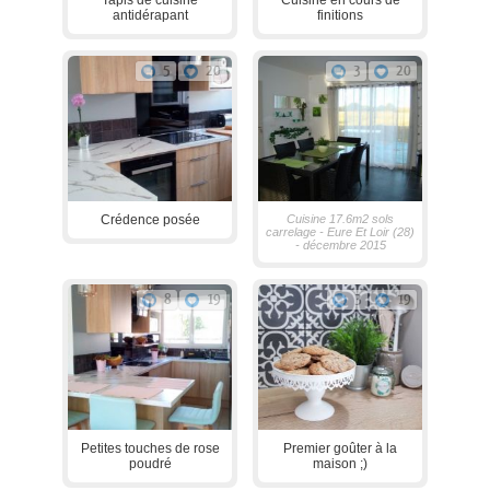
antidérapant
finitions
5
20
3
20
Crédence posée
Cuisine 17.6m2 sols
carrelage - Eure Et Loir (28)
- décembre 2015
8
19
3
19
Petites touches de rose
Premier goûter à la
poudré
maison ;)