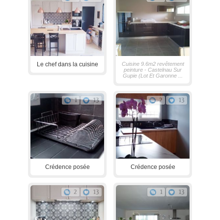
Le chef dans la cuisine
Cuisine 9.6m2 revêtement
peinture - Castelnau Sur
Gupie (Lot Et Garonne ...
1
13
2
13
Crédence posée
Crédence posée
2
13
1
13