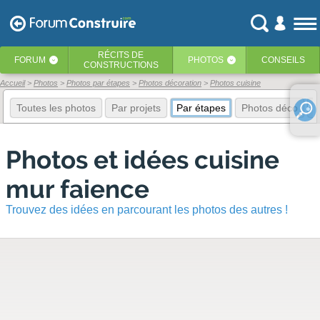
RÉCITS
DE
FORUM
PHOTOS
CONSEILS
‹
‹
CONSTRUCTIONS
Accueil
Photos
Photos par étapes
Photos décoration
Photos cuisine
Toutes les photos
Par projets
Par étapes
Photos déco
E
Photos et idées cuisine
mur faience
Trouvez des idées en parcourant les photos des autres !