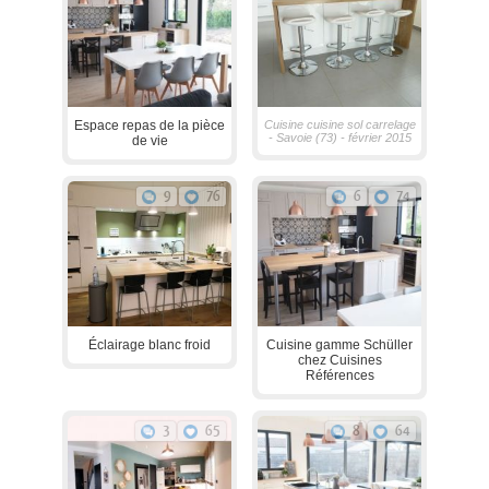
Espace repas de la pièce
Cuisine cuisine sol carrelage
- Savoie (73) - février 2015
de vie
9
76
6
74
Éclairage blanc froid
Cuisine gamme Schüller
chez Cuisines
Références
3
65
8
64