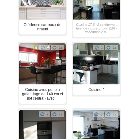
Crédence carreaux de
Cuisine 17.6m2 revêtement
faïence - Eure Et Loir (28) -
ciment
décembre 2015
1
12
1
12
Cuisine avec porte à
Cuisine 4
galandage de 140 cm et
ilot central (avec ...
2
12
3
12