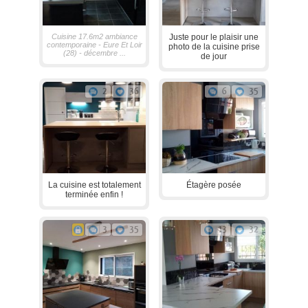
Cuisine 17.6m2 ambiance
Juste pour le plaisir une
contemporaine - Eure Et Loir
photo de la cuisine prise
(28) - décembre ...
de jour
2
36
6
35
La cuisine est totalement
Étagère posée
terminée enfin !
3
35
13
32