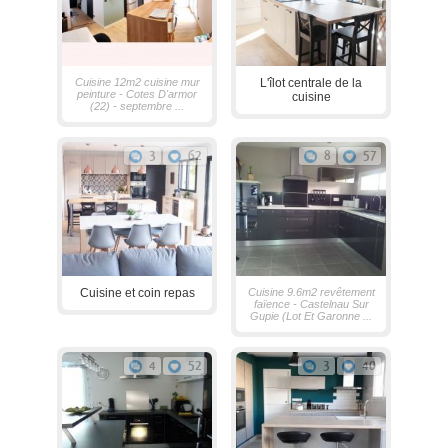
Cuisine 12m2 cuisine mur
L'îlot centrale de la
peinture - Cotes D'armor
cuisine
(22) - septembre ...
3
62
8
57
Cuisine et coin repas
Cuisine 9.6m2 revêtement
faïence - Castelnau Sur
Gupie (Lot Et Garonne ...
4
52
3
40