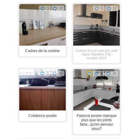
3
17
3
17
Cadres de la cuisine
Cuisine 9.1m2 sols gris clair
- Seine Maritime (76) -
octobre 2012
3
16
2
16
Crédence posée
Faience posee manque
plus que les joints
faire...qu'en pensez
vous?