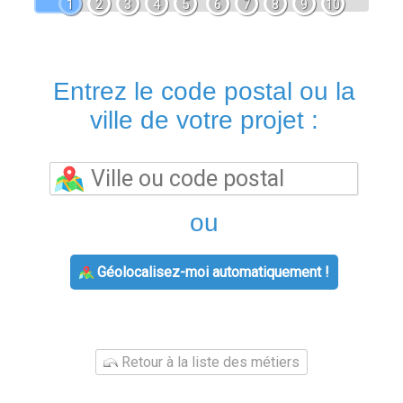
1
2
3
4
5
6
7
8
9
10
Entrez le code postal ou la
ville de votre projet :
ou
Géolocalisez-moi automatiquement !
Retour à la liste des métiers