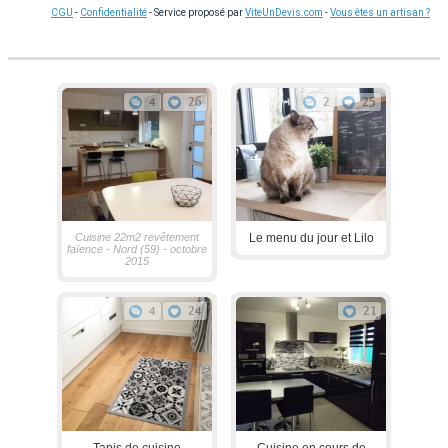
CGU
-
Confidentialité
- Service proposé par
ViteUnDevis.com
-
Vous êtes un artisan ?
4
26
2
25
Cuisine 22m2 revêtement
Le menu du jour et Lilo
faïence - Nord (59) - octobre
2015
4
24
21
Tapis de cuisine
Cuisine en cours de