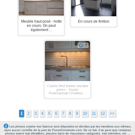
Meuble haut posé - hotte
En cours de finition
en cours. On peut
également ...
9
Cuisine 9m2 teintes murales
grises - Jouars
Pontchartrain (Yvelines ...
1
2
3
4
5
6
7
8
9
10
11
12
>>
Les photos cuisine mur faience sont déposées et décrites par les membres eux mêmes,
sans aucun contrôle de la part de ForumConstruire.com. De ce fait, il se peut que certaines
photos soient mal détaillées, placées dans de mauvaises catégories, mal orientées, etc ...