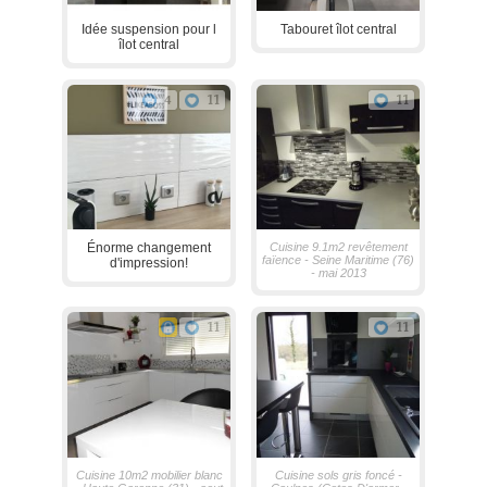
Idée suspension pour l
Tabouret îlot central
îlot central
4
11
11
Énorme changement
Cuisine 9.1m2 revêtement
faïence - Seine Maritime (76)
d'impression!
- mai 2013
11
11
Cuisine 10m2 mobilier blanc
Cuisine sols gris foncé -