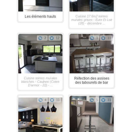
Les éléments hauts
Cuisine 17.6m2 teintes
murales grises - Eure Et Loir
(28) - décembre ...
2
12
1
11
Cuisine teintes murales
Réfection des assises
blanches - Caulnes (Cotes
des tabourets de bar
D'armor - 22) - ...
4
11
3
11