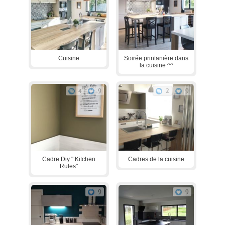
Cuisine
Soirée printanière dans
la cuisine ^^
4
9
2
9
Cadre Diy " Kitchen
Cadres de la cuisine
Rules"
9
9