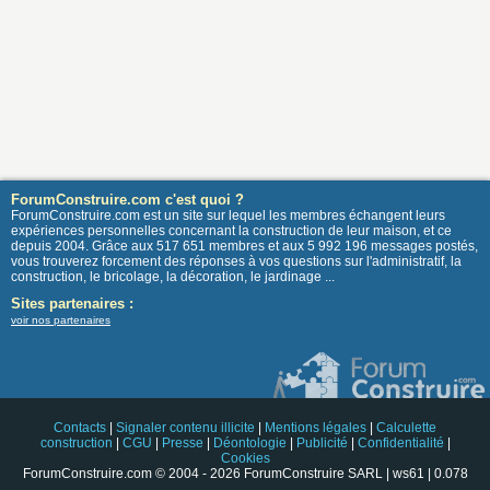
ForumConstruire.com c'est quoi ?
ForumConstruire.com est un site sur lequel les membres échangent leurs
expériences personnelles concernant la construction de leur maison, et ce
depuis 2004. Grâce aux 517 651 membres et aux 5 992 196 messages postés,
vous trouverez forcement des réponses à vos questions sur l'administratif, la
construction, le bricolage, la décoration, le jardinage ...
Sites partenaires :
voir nos partenaires
Contacts
|
Signaler contenu illicite
|
Mentions légales
|
Calculette
construction
|
CGU
|
Presse
|
Déontologie
|
Publicité
|
Confidentialité
|
Cookies
ForumConstruire.com © 2004 - 2026 ForumConstruire SARL | ws61 | 0.078