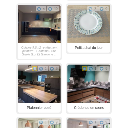
4
10
2
9
Cuisine 9.6m2 revêtement
Petit achat du jour
peinture - Castelnau Sur
Gupie (Lot Et Garonne ...
1
9
1
9
Plafonnier posé
Crédence en cours
1
9
1
9