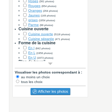
Roses
(361 photos)
Rouges
(954 photos)
Oranges
(264 photos)
Jaunes
(149 photos)
grises
(1954 photos)
Parme
(99 photos)
Cuisine ouverte
Cuisine ouverte
(5118 photos)
Cuisine séparée
(471 photos)
Forme de la cuisine
En I
(842 photos)
En L
(1958 photos)
En U
(1973 photos)
Plan de travail
Stratifié
(2819 photos)
Verre
Visualiser les photos correspondant à :
(4 photos)
Granit
au moins un choix
(667 photos)
Marbre
tous les choix
(17 photos)
Quartz
(460 photos)
Carrelage
Afficher les photos
(58 photos)
Bois
(772 photos)
Béton
(10 photos)
Corian
(20 photos)
Inox
(28 photos)