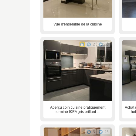
Vue d'ensemble de la cuisine
2
18
Aperçu coin cuisine pratiquement
Achat 
terminé IKEA gris brillant ...
hot
3
15