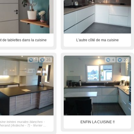
t de tablettes dans la cuisine
L'autre côté de ma cuisine
1
26
4
22
sine teintes murales blanches -
ENFIN LA CUISINE !!
herand (Ardeche - 7) - février ...