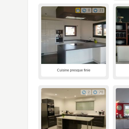
8
21
Cuisine presque finie
2
20