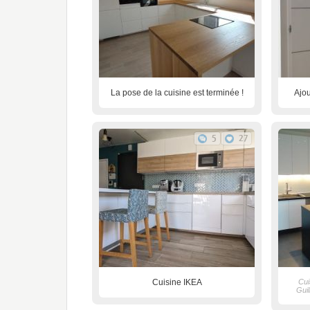
La pose de la cuisine est terminée !
Ajou
5
27
Cuisine IKEA
Cui
Guil