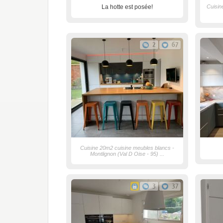
La hotte est posée!
Cuisin
2
67
Cuisine 20m2 cuisine meubles blancs -
Montlignon (Val D Oise - 95) ...
3
37