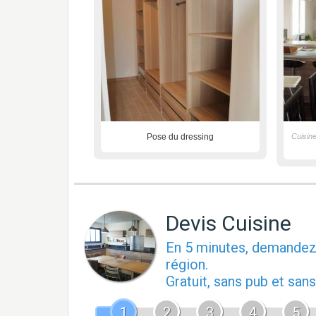
Pose du dressing
Cuisine
Devis Cuisine
En 5 minutes, demande
région.
Gratuit, sans pub et sa
1
2
3
4
5