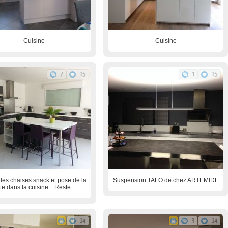
Cuisine
Cuisine
7
15
1
15
des chaises snack et pose de la
Suspension TALO de chez ARTEMIDE
te dans la cuisine... Reste ...
14
3
14