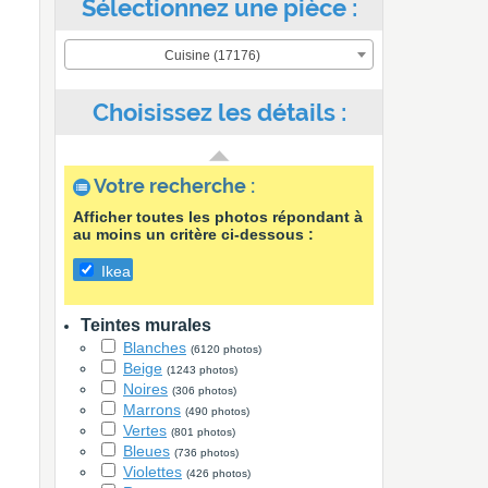
Sélectionnez une pièce :
Cuisine (17176)
Choisissez les détails :
Votre recherche :
Afficher toutes les photos répondant à
au moins un critère ci-dessous :
Ikea
Teintes murales
Blanches
(6120 photos)
Beige
(1243 photos)
Noires
(306 photos)
Marrons
(490 photos)
Vertes
(801 photos)
Bleues
(736 photos)
Violettes
(426 photos)