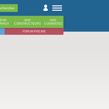
EVIS
AVIS
AVIS
AVAUX
CONSTRUCTEURS
CUISINISTES
FORUM PISCINE