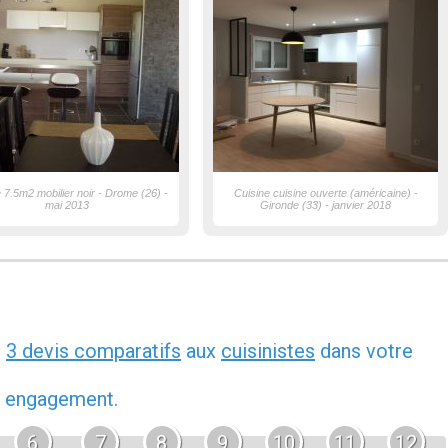
 7.5m2 mobilier noir - Drome (26) -
Cuisine cuisine ouverte (américaine) -
mai 2013
Gironde (33) - janvier 2018
z
3 devis comparatifs
aux
cuisinistes
dans votre
ns engagement.
6
7
8
9
10
11
12