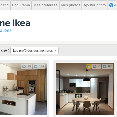
 déco
Enduirama
Mes préférées
Mes photos
Ajouter photo
A
ine ikea
autres !
hage :
Les préférées des membres
18
114
2
82