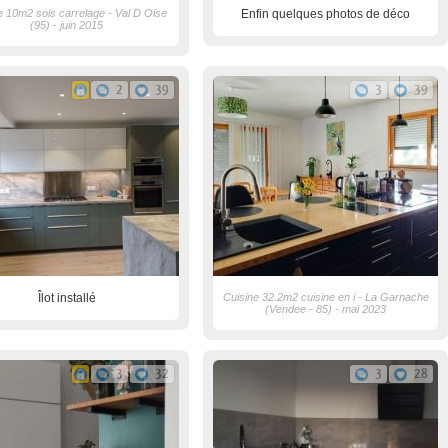
e 10m2 sols carrelage - Val D Oise
Enfin quelques photos de déco
(95) - juin 2015
2
39
3
39
Îlot installé
Cuisine 32.2m2 cuisine en i - La Garnache
(Vendee - 85) - mai 2023
3
32
3
28