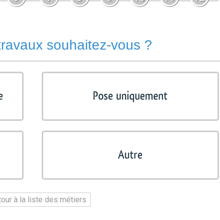
travaux souhaitez-vous ?
e
Pose uniquement
Autre
our à la liste des métiers