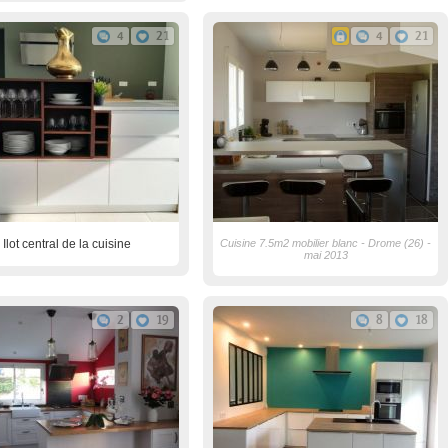
4
21
4
21
Ilot central de la cuisine
Cuisine 7.5m2 mobilier blanc - Drome (26) -
mai 2013
2
19
8
18