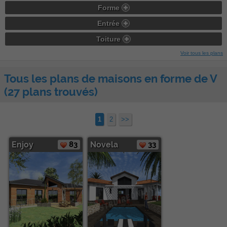
Forme
Entrée
Toiture
Voir tous les plans
Tous les plans de maisons en forme de V
(27 plans trouvés)
1
2
>>
Enjoy
83
Novela
33