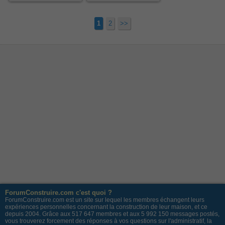
1
2
>>
ForumConstruire.com c'est quoi ?
ForumConstruire.com est un site sur lequel les membres échangent leurs
expériences personnelles concernant la construction de leur maison, et ce
depuis 2004. Grâce aux 517 647 membres et aux 5 992 150 messages postés,
vous trouverez forcement des réponses à vos questions sur l'administratif, la