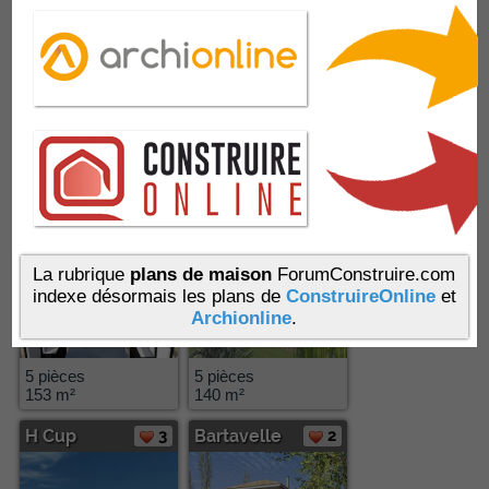
5 pièces
5 pièces
139 m²
115 m²
Eagle
4
Cocosy
4
La rubrique
plans de maison
ForumConstruire.com
indexe désormais les plans de
ConstruireOnline
et
Archionline
.
5 pièces
5 pièces
153 m²
140 m²
H Cup
3
Bartavelle
2