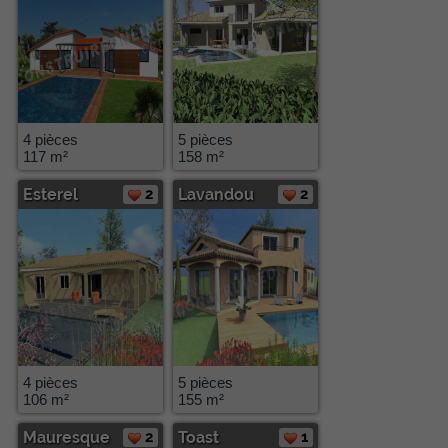
4 pièces
5 pièces
117 m²
158 m²
Esterel
2
Lavandou
2
4 pièces
5 pièces
106 m²
155 m²
Mauresque
2
Toast
1