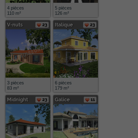
4 pièces
5 pièces
110 m²
126 m²
V-nuts
23
Italique
23
3 pièces
6 pièces
83 m²
179 m²
Midnight
23
Galice
11