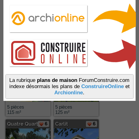
3 pièces
5 pièces
71 m²
134 m²
Caroux
7
Vecchio
7
La rubrique
plans de maison
ForumConstruire.com
indexe désormais les plans de
ConstruireOnline
et
Archionline
.
5 pièces
5 pièces
115 m²
125 m²
Quatre Quart
6
Carlit
6