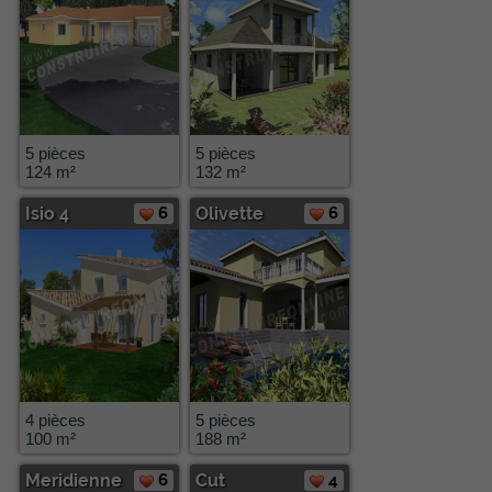
5 pièces
5 pièces
124 m²
132 m²
Isio 4
6
Olivette
6
4 pièces
5 pièces
100 m²
188 m²
Meridienne
6
Cut
4