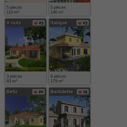
5 pièces
5 pièces
110 m²
140 m²
V-nuts
23
Italique
23
3 pièces
6 pièces
83 m²
179 m²
Betiz
20
Bastidette
15