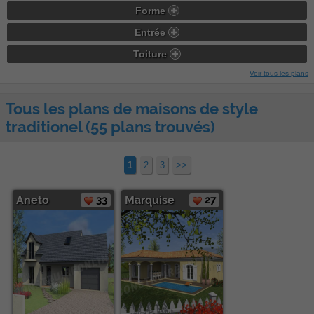
Forme
Entrée
Toiture
Voir tous les plans
Tous les plans de maisons de style
traditionel (55 plans trouvés)
1
2
3
>>
Aneto
33
Marquise
27