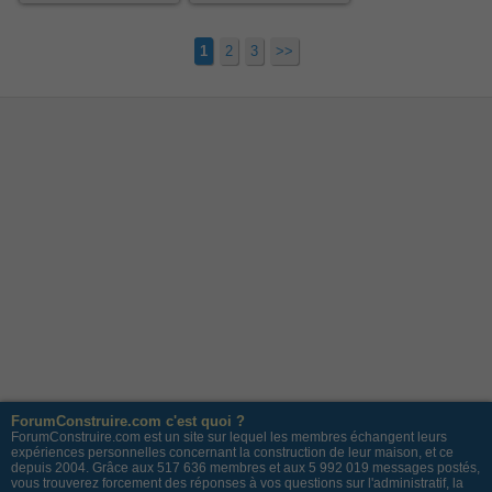
1
2
3
>>
ForumConstruire.com c'est quoi ?
ForumConstruire.com est un site sur lequel les membres échangent leurs
expériences personnelles concernant la construction de leur maison, et ce
depuis 2004. Grâce aux 517 636 membres et aux 5 992 019 messages postés,
vous trouverez forcement des réponses à vos questions sur l'administratif, la