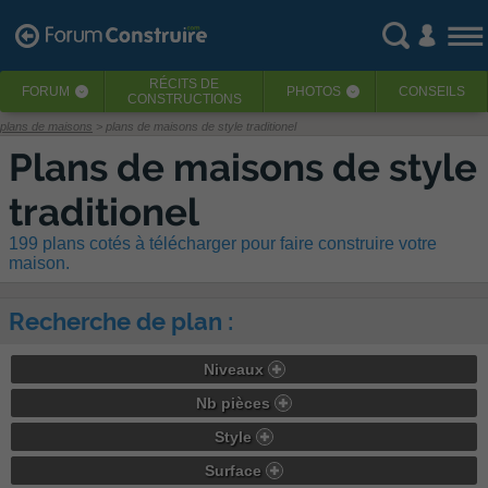
RÉCITS
DE
FORUM
PHOTOS
CONSEILS
‹
‹
CONSTRUCTIONS
plans de maisons
> plans de maisons de style traditionel
Plans de maisons de style
traditionel
199 plans cotés à télécharger pour faire construire votre
maison.
Recherche de plan :
Niveaux
Nb pièces
Style
Surface