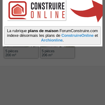
Allure
5
Iota
4
La rubrique
plans de maison
ForumConstruire.com
indexe désormais les plans de
ConstruireOnline
et
Archionline
.
5 pièces
5 pièces
200 m²
206 m²