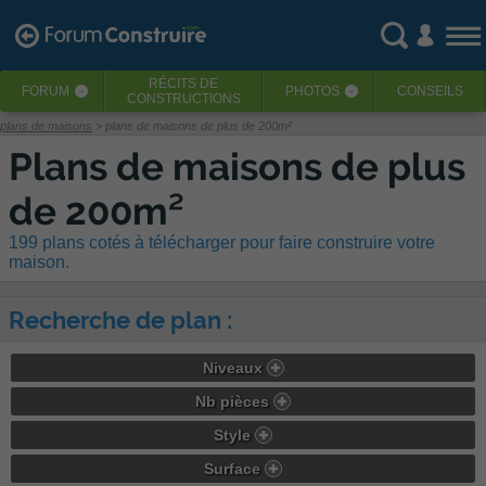
RÉCITS
DE
FORUM
PHOTOS
CONSEILS
‹
‹
CONSTRUCTIONS
plans de maisons
> plans de maisons de plus de 200m²
Plans de maisons de plus
de 200m²
199 plans cotés à télécharger pour faire construire votre
maison.
Recherche de plan :
Niveaux
Nb pièces
Style
Surface