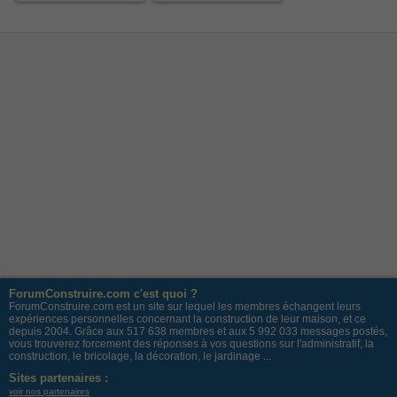
ForumConstruire.com c'est quoi ?
ForumConstruire.com est un site sur lequel les membres échangent leurs
expériences personnelles concernant la construction de leur maison, et ce
depuis 2004. Grâce aux 517 638 membres et aux 5 992 033 messages postés,
vous trouverez forcement des réponses à vos questions sur l'administratif, la
construction, le bricolage, la décoration, le jardinage ...
Sites partenaires :
voir nos partenaires