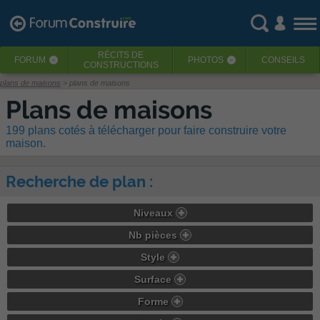
RÉCITS
DE
FORUM
PHOTOS
CONSEILS
‹
‹
CONSTRUCTIONS
plans de maisons
> plans de maisons
Plans de maisons
199 plans cotés à télécharger pour faire construire votre
maison.
Recherche de plan :
Niveaux
Nb pièces
Style
Surface
Forme