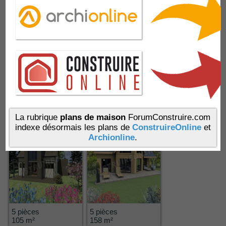
5 pièces
5 pièces
115 m²
132 m²
Galibier
La rubrique
plans de maison
5
Totem
ForumConstruire.com
2
indexe désormais les plans de
ConstruireOnline
et
Archionline
.
5 pièces
5 pièces
105 m²
158 m²