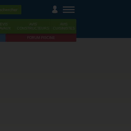
EVIS
AVIS
AVIS
AVAUX
CONSTRUCTEURS
CUISINISTES
FORUM PISCINE