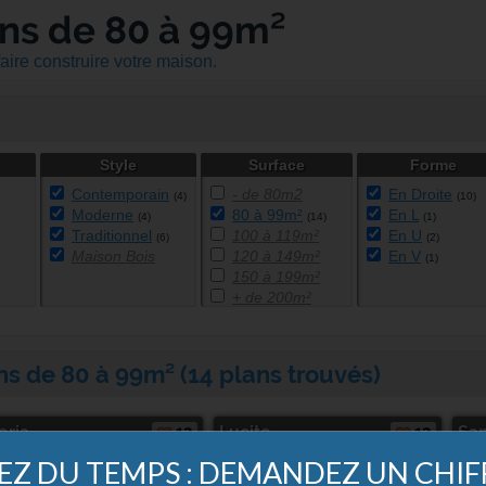
ns de 80 à 99m²
aire construire votre maison.
Style
Surface
Forme
Contemporain
- de 80m2
En Droite
(4)
(10)
Moderne
80 à 99m²
En L
(4)
(14)
(1)
Traditionnel
100 à 119m²
En U
(6)
(2)
Maison Bois
120 à 149m²
En V
(1)
150 à 199m²
+ de 200m²
ns de 80 à 99m² (14 plans trouvés)
oria
12
Lucito
12
Sa
Z DU TEMPS : DEMANDEZ UN CHI
sources de plans sur un seul sit