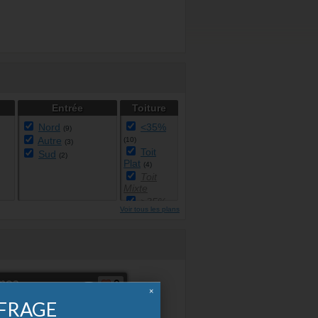
Entrée
Toiture
Nord
<35%
(9)
Autre
(10)
(3)
Toit
Sud
(2)
Plat
(4)
Toit
Mixte
>35%
Voir tous les plans
Toit
Monopente
moa
9
×
FFRAGE
e !