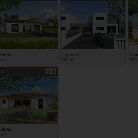
pièces
4 pièces
4 p
 m²
98 m²
93 
ou
1
pièces
 m²