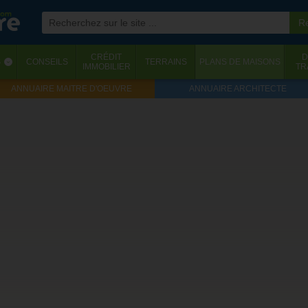
CRÉDIT
D
S
CONSEILS
TERRAINS
PLANS DE MAISONS
‹
IMMOBILIER
TR
ANNUAIRE MAITRE D'OEUVRE
ANNUAIRE ARCHITECTE