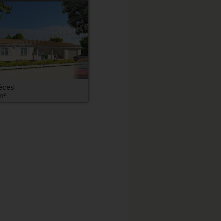
ièces
m²