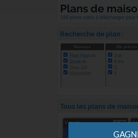
Plans de maiso
199 plans cotés à télécharger pour f
Recherche de plan :
Niveaux
Nb pièces
Plain Pied
3
(11)
(2)
Etage
4
(3)
(12)
Sous Sol
5
Mezzanine
6
Tous les plans de maiso
V-nuts
23
St
GAGNE
2 