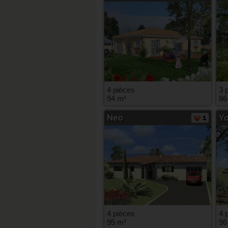
4 pièces
3 
94 m²
86
Neo
1
Y
4 pièces
4 
95 m²
96