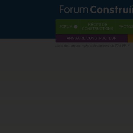
RÉCITS
DE
FORUM
PHOTO
‹
CONSTRUCTIONS
ANNUAIRE CONSTRUCTEUR
plans de maisons
> plans de maisons de 80 à 99m²