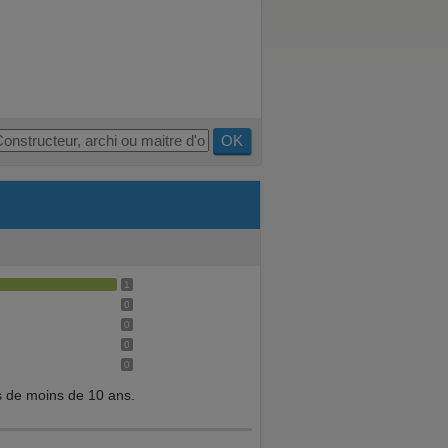
OK
1
0
0
0
0
s de moins de 10 ans.