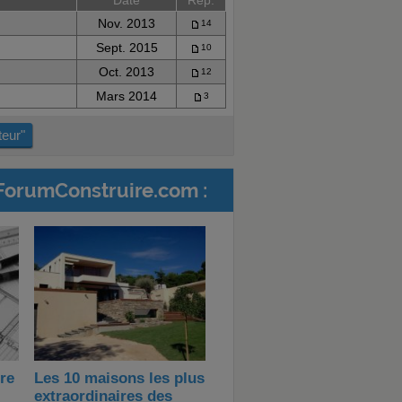
Date
Rép.
Nov. 2013
14
Sept. 2015
10
Oct. 2013
12
Mars 2014
3
teur"
ForumConstruire.com :
ire
Les 10 maisons les plus
extraordinaires des