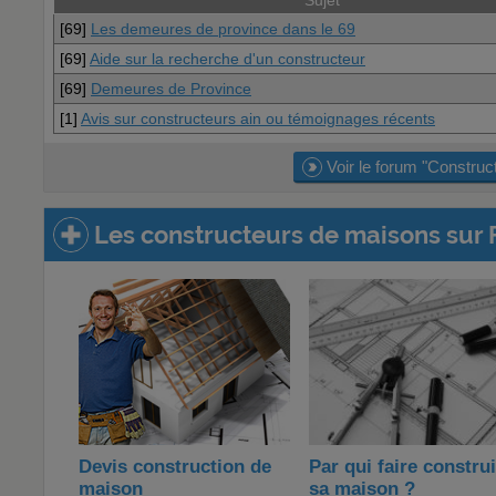
Sujet
[69]
Les demeures de province dans le 69
[69]
Aide sur la recherche d'un constructeur
[69]
Demeures de Province
[1]
Avis sur constructeurs ain ou témoignages récents
Voir le forum "Construc
Les constructeurs de maisons sur 
Devis construction de
Par qui faire constru
maison
sa maison ?