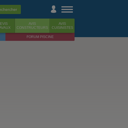
EVIS
AVIS
AVIS
AVAUX
CONSTRUCTEURS
CUISINISTES
FORUM PISCINE