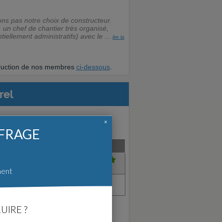
ns pas notre choix de constructeur.
un chef de chantier très organisé,
iellement administratifs) avec le ...
lire la
struction de nos membres
ci-dessous
.
rel
×
FFRAGE
nce
Créé en
Satisfait?
Jan. 2017
 (1)
Lire l'avis
ment
Jan. 2022
 (1)
Pas d'avis.
UIRE ?