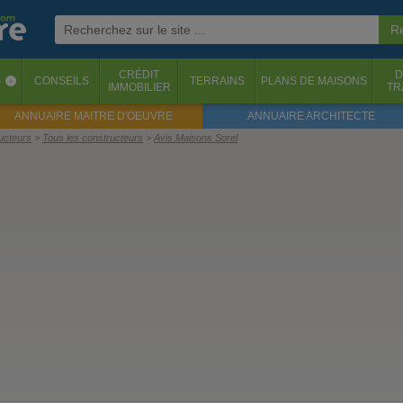
CRÉDIT
D
S
CONSEILS
TERRAINS
PLANS DE MAISONS
‹
IMMOBILIER
TR
ANNUAIRE MAITRE D'OEUVRE
ANNUAIRE ARCHITECTE
ructeurs
Tous les constructeurs
Avis Maisons Sorel