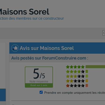
aisons Sorel
uction des membres sur ce constructeur
Avis sur Maisons Sorel
Avis postés sur ForumConstruire.com :
5
/
5
Note moyenne
Basé sur
1
avis
Prendre en compte uniquement les récit