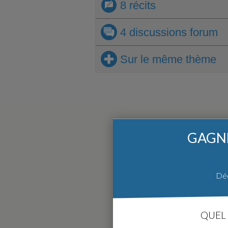
8 récits
4 discussions
forum
Sur le même thème
GAGNE
Déc
QUEL 