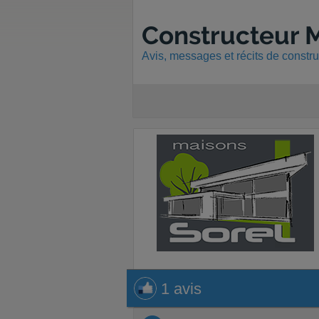
Constructeur M
Avis, messages et récits de constr
1 avis
1 avis