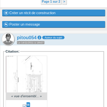
Page 1 sur 2
>
Créer un récit de construction
Poster un message
pitou054
Auteur du sujet
Le 14/11/2011 à 18h07
Citation:
«
vue d'ensembl...
»