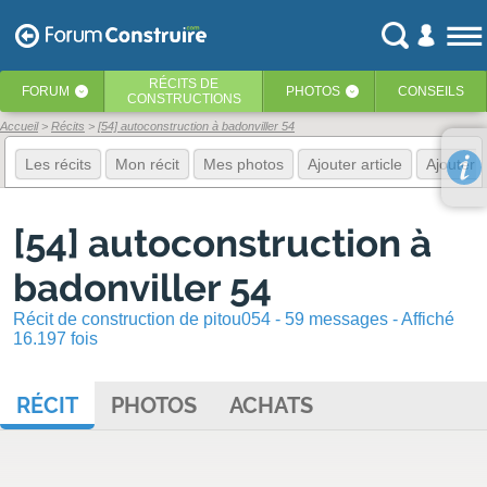
RÉCITS
DE
FORUM
PHOTOS
CONSEILS
‹
‹
CONSTRUCTIONS
Accueil
Récits
[54] autoconstruction à badonviller 54
Les récits
Mon récit
Mes photos
Ajouter article
Ajouter 
[54] autoconstruction à
badonviller 54
Récit de construction de pitou054 - 59 messages - Affiché
16.197 fois
RÉCIT
PHOTOS
ACHATS