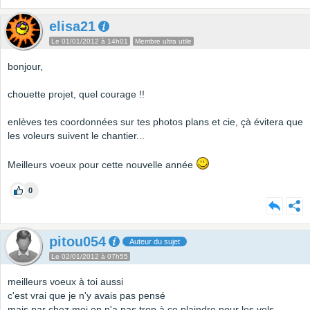
elisa21
Le 01/01/2012 à 14h01
Membre ultra utile
bonjour,
chouette projet, quel courage !!
enlèves tes coordonnées sur tes photos plans et cie, çà évitera que
les voleurs suivent le chantier...
Meilleurs voeux pour cette nouvelle année
0
pitou054
Auteur du sujet
Le 02/01/2012 à 07h55
meilleurs voeux à toi aussi
c'est vrai que je n'y avais pas pensé
mais par chez moi on n'a pas trop à ce plaindre pour les vols