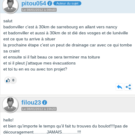
pitou054
Auteur du sujet
Le 06/01/2012 à 06h40
salut
badonviller c'est à 30km de sarrebourg en allant vers nancy
et badonviller et aussi à 30km de st dié des vosges et de lunéville
est ce que tu arrive à situer
la prochaine étape c'est un peut de drainage car avec ce qui tombe
sa craint
et ensuite si il fait beau ce sera terminer ma toiture
et si il pleut j'attaque mes évacuations
et toi tu en es ou avec ton projet?
0
filou23
Le 06/01/2012 à 23h23
hello!
et bien qu'importe le temps qu'il fait tu trouves du boulot!!!!pas de
découragement...........JAMAIS.............!!!