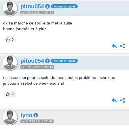
pitou054
Auteur du sujet
Le 05/12/2011 à 05h44
ok sa marche ce soir je te met la suite
bonne journée et à plus
0
pitou054
Auteur du sujet
Le 07/12/2011 à 05h49
escusez moi pour la suite de mes photos problème technique
je vous en refait ce week end snif
0
lyno
Le 11/12/2011 à 22h06