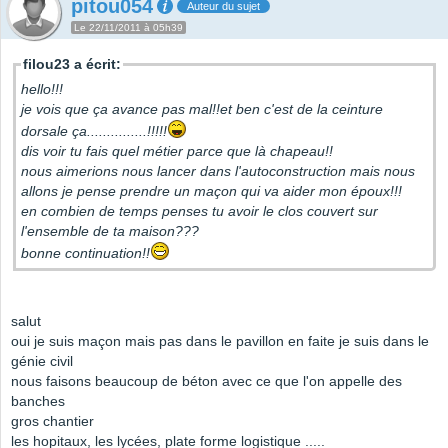
pitou054
Auteur du sujet
Le 22/11/2011 à 05h39
filou23 a écrit:
hello!!!
je vois que ça avance pas mal!!et ben c'est de la ceinture
dorsale ça...............!!!!!
dis voir tu fais quel métier parce que là chapeau!!
nous aimerions nous lancer dans l'autoconstruction mais nous
allons je pense prendre un maçon qui va aider mon époux!!!
en combien de temps penses tu avoir le clos couvert sur
l'ensemble de ta maison???
bonne continuation!!
salut
oui je suis maçon mais pas dans le pavillon en faite je suis dans le
génie civil
nous faisons beaucoup de béton avec ce que l'on appelle des
banches
gros chantier
les hopitaux, les lycées, plate forme logistique .....