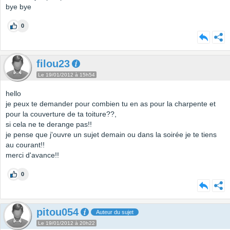
bye bye
0
filou23
Le 19/01/2012 à 15h54
hello
je peux te demander pour combien tu en as pour la charpente et
pour la couverture de ta toiture??,
si cela ne te derange pas!!
je pense que j'ouvre un sujet demain ou dans la soirée je te tiens
au courant!!
merci d'avance!!
0
pitou054
Auteur du sujet
Le 19/01/2012 à 20h22