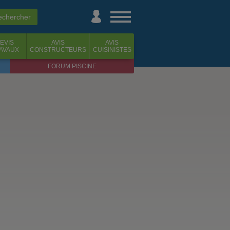
EVIS
AVIS
AVIS
AVAUX
CONSTRUCTEURS
CUISINISTES
FORUM PISCINE