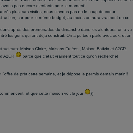
n'avons pas encore d'enfants pour le moment!
après plusieurs visites, nous n'avons pas eu le coup de coeur...
struction, car pour le même budget, au moins on aura vraiment eu ce
y, donc après des promenades du dimanche dans les alentours, on a vu 
tré les gens qui ont déja construit. On a pu bien parlé avec eux, et on
nstructeurs: Maison Claire, Maisons Futées , Maison Bativia et A2CR.
a d'A2CR
parce que c'était vraiment tout ce qu'on recherché!
r l'offre de prêt cette semaine, et je dépose le permis demain matin!!
ommencent, et que cette maison voit le jour
))