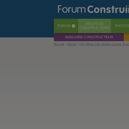
RÉCITS
DE
FORUM
PHOTO
‹
CONSTRUCTIONS
ANNUAIRE CONSTRUCTEUR
Accueil
Récits
[54] When The Dream Comes True 