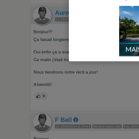
AureliaAkim
Auteur du sujet
Le 18/09/2014 à 20h30
Membre utile
Env. 600 messa
Bonjour!!!
Ça faisait longtemps que nous n'avions pu de nouvelle
MAI
Oui enfin ça a avancé! Ça fait vraiment plaisir de dép
Ce matin j'était trop contente!!
Nous tiendrons notre récit a jour!
A bientôt!
0
F Ball
Le 19/09/2014 à 17h43
Membre super utile
Env. 2000
Bonjour,