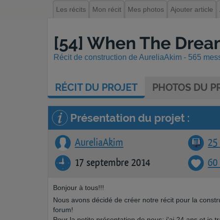
Les récits
Mon récit
Mes photos
Ajouter article
[54] When The Dream
Récit de construction de AureliaAkim - 565 mess
RÉCIT
DU PROJET
PHOTOS
DU PR
Présentation du projet :
AureliaAkim
25 
17 septembre 2014
60
Bonjour à tous!!!
Nous avons décidé de créer notre récit pour la constr
forum!
Pour la petite présentation de nous: j'ai 24 ans et je