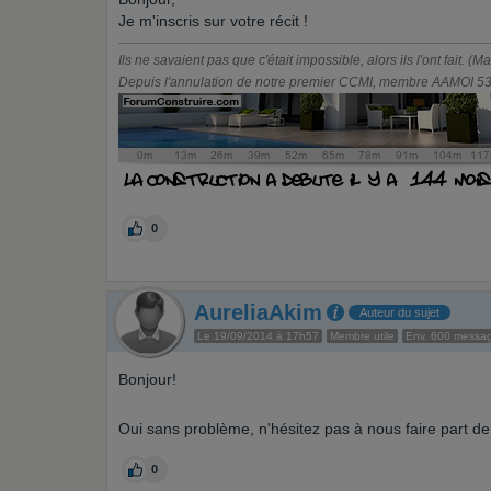
Je m'inscris sur votre récit !
Ils ne savaient pas que c'était impossible, alors ils l'ont fait. (M
Depuis l'annulation de notre premier CCMI, membre AAMOI 531
0
AureliaAkim
Auteur du sujet
Le 19/09/2014 à 17h57
Membre utile
Env. 600 messa
Bonjour!
Oui sans problème, n'hésitez pas à nous faire part de
0