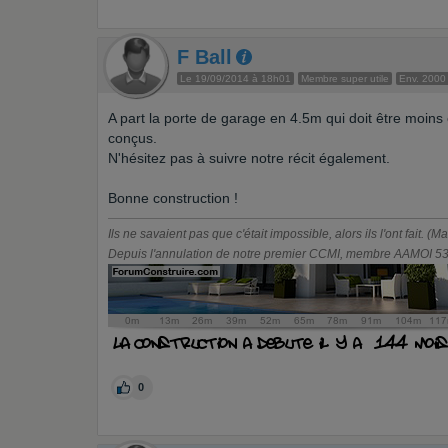
F Ball
Le 19/09/2014 à 18h01
Membre super utile
Env. 2000
A part la porte de garage en 4.5m qui doit être moins é
conçus.
N'hésitez pas à suivre notre récit également.
Bonne construction !
Ils ne savaient pas que c'était impossible, alors ils l'ont fait. (M
Depuis l'annulation de notre premier CCMI, membre AAMOI 531
0