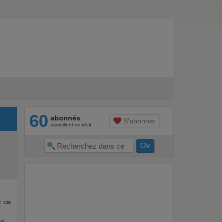
60
abonnés
S'abonner
surveillent ce récit
r ce
et