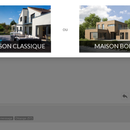
ge
Moselle
ou
s, j'espère que ça va de votre côté?!
SON CLASSIQUE
MAISON BO
oser notre permis de construire!
 message
Ottange (57)