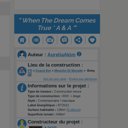
"
When The Dream Comes
True * A & A *
"
Auteur :
AureliaAkim
Lieu de la construction :
FR
>
Grand-Est
>
Meurthe Et Moselle
>
Briey
Voir sur une carte
-
Projets aux alentours
Informations sur le projet :
Type de travaux :
Construction neuve
Type de construction :
RDC + étage
Style :
Contemporaine / classique
Label énergétique :
RT2012
Surface habitable :
138m² (
5 pièces
)
Superficie terrain :
648m²
Constructeur du projet :