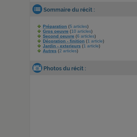
Sommaire du récit :
Préparation
(
5 articles
)
Gros oeuvre
(
10 articles
)
Second oeuvre
(
6 articles
)
Décoration - finition
(
1 article
)
Jardin - exterieurs
(
1 article
)
Autres
(
2 articles
)
Photos du récit :