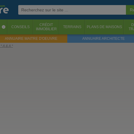
CRÉDIT
D
S
CONSEILS
TERRAINS
PLANS DE MAISONS
‹
IMMOBILIER
TR
ANNUAIRE MAITRE D'OEUVRE
ANNUAIRE ARCHITECTE
* A & A *