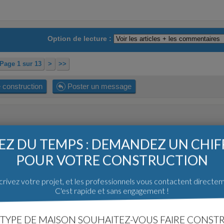
Option de lecture :
Page 1 sur 13
>
>>
 construction
Poster un message
Z DU TEMPS : DEMANDEZ UN CHI
POUR VOTRE CONSTRUCTION
tie de l avant projet en meme temps !
rivez votre projet, et les professionnels vous contactent directe
C'est rapide et sans engagement !
TYPE DE MAISON SOUHAITEZ-VOUS FAIRE CONSTR