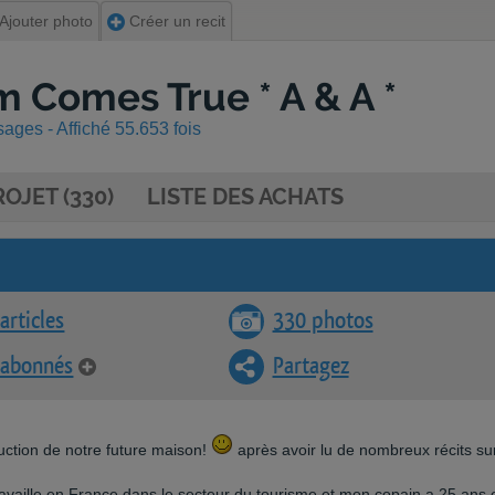
Ajouter photo
Créer un recit
 Comes True * A & A *
ages - Affiché 55.653 fois
OJET (330)
LISTE DES ACHATS
articles
330 photos
 abonnés
Partagez
uction de notre future maison!
après avoir lu de nombreux récits su
 travaille en France dans le secteur du tourisme et mon copain a 25 ans 