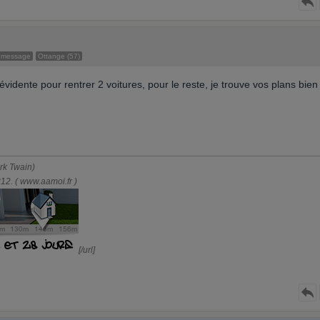
 message
Ottange (57)
vidente pour rentrer 2 voitures, pour le reste, je trouve vos plans bien
ark Twain)
2. ( www.aamoi.fr )
[/url]