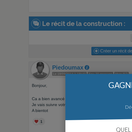
Le récit de la construction :
Créer un récit de
Piedoumax
Le 18/09/2014 à 18h49
Env. 20 message
Metz (57)
GAGNE
Bonjour,
Ca a bien avancé de votre coté.
Je vais suivre votre récit.Après tout on a fait une par
Déc
A bientot
1
QUEL 