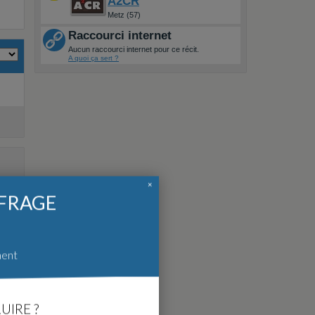
A2CR
Metz (57)
Raccourci internet
Aucun raccourci internet pour ce récit.
A quoi ça sert ?
×
FFRAGE
ment
UIRE ?