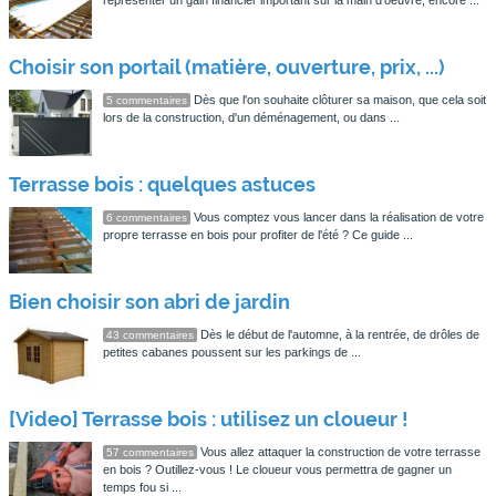
représenter un gain financier important sur la main d'oeuvre, encore ...
Choisir son portail (matière, ouverture, prix, ...)
Dès que l'on souhaite clôturer sa maison, que cela soit
5 commentaires
lors de la construction, d'un déménagement, ou dans ...
Terrasse bois : quelques astuces
Vous comptez vous lancer dans la réalisation de votre
6 commentaires
propre terrasse en bois pour profiter de l'été ? Ce guide ...
Bien choisir son abri de jardin
Dès le début de l'automne, à la rentrée, de drôles de
43 commentaires
petites cabanes poussent sur les parkings de ...
[Video] Terrasse bois : utilisez un cloueur !
Vous allez attaquer la construction de votre terrasse
57 commentaires
en bois ? Outillez-vous ! Le cloueur vous permettra de gagner un
temps fou si ...