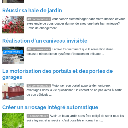
Réussir sa haie de jardin
Vous venez d'emménager dans votre maison et vous
49 commentaires
avez envie de vous couper du monde avec une haie harmonieuse?
Envie de changement ...
Réalisation d'un caniveau invisible
Il arrive fréquemment que la réalisation d'une
48 commentaires
terrasse nécessite un système d'écoulement efficace ...
La motorisation des portails et des portes de
garages
Motoriser son portail apporte de nombreux
42 commentaires
avantages dans la vie quotidienne : le confort de ne pas avoir à sortir
de son véhicule ...
Créer un arrosage intégré automatique
Avoir un beau jardin sans être obligé de sortir tous les
2 commentaires
soirs tuyaux et arrosoirs, c'est possible en créant un ...