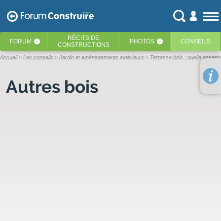
RÉCITS
DE
FORUM
PHOTOS
CONSEILS
‹
‹
CONSTRUCTIONS
Accueil
Les conseils
Jardin et aménagements extérieurs
Terrasse bois : quelle essenc
Autres bois