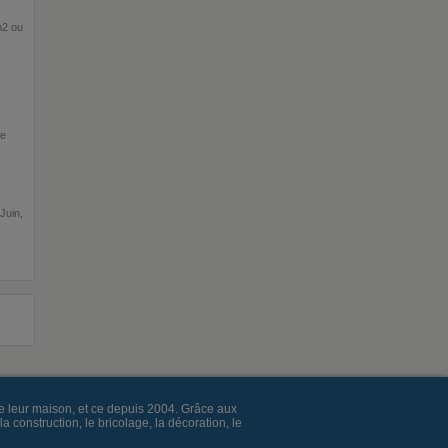
m2 ou
ne
Juin,
e leur maison, et ce depuis 2004. Grâce aux
construction, le bricolage, la décoration, le