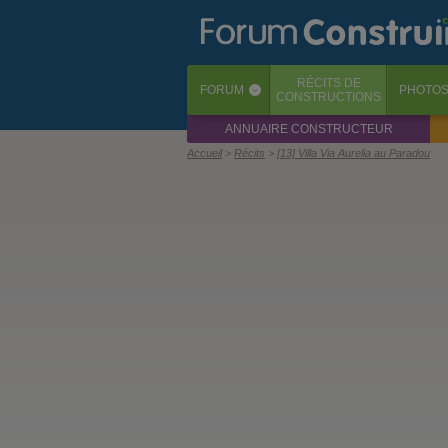
RÉCITS
DE
FORUM
PHOTO
‹
CONSTRUCTIONS
ANNUAIRE CONSTRUCTEUR
Accueil
Récits
[13] Villa Via Aurelia au Paradou