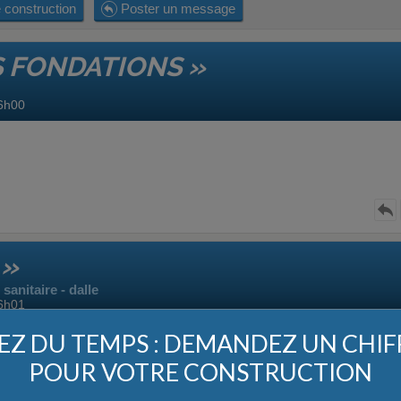
 construction
Poster un message
S FONDATIONS »
6h00
 »
sanitaire - dalle
6h01
Z DU TEMPS : DEMANDEZ UN CHI
POUR VOTRE CONSTRUCTION