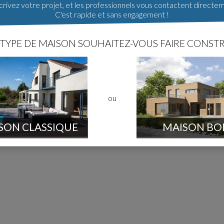
rivez votre projet, et les professionnels vous contactent directe
C'est rapide et sans engagement !
IDE SANITAIRE »
sanitaire - dalle
TYPE DE MAISON SOUHAITEZ-VOUS FAIRE CONSTR
3h36
.
ou
SON CLASSIQUE
MAISON BO