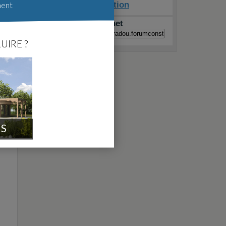
ment
Sud Tradition
Raccourci internet
UIRE ?
A quoi ça sert ?
IS