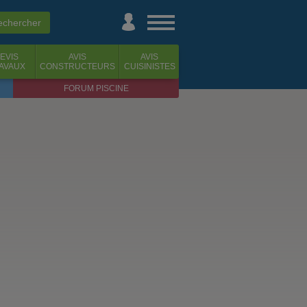
EVIS
AVIS
AVIS
AVAUX
CONSTRUCTEURS
CUISINISTES
FORUM PISCINE