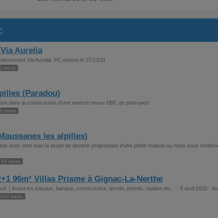
:
Via Aurelia
tissement Via Aurelia. PC obtenu le 07/12/11
5 mess.
pilles (Paradou)
ion dans la construction d'une maison neuve BBC de plain-pied.
5 mess.
aussanes les alpilles)
ja avec mon mari le projet de devenir proprietaire d'une petite maison ou nous nous sentiri
59 mess.
+1 96m² Villas Prisme à Gignac-La-Nerthe
 :) Avant les travaux, banque, constructeur, terrain, permis, notaire etc. : - 5 avril 2015 : No
1014 mess.