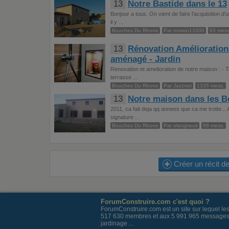
13
Notre Bastide dans le 13
Bonjour a tous. On vient de faire l'acquisition
il y ...
Bouches Du Rhone
Par romain13300
63 mess
13
Rénovation Amélioration
aménagé - Jardin
Renovation et amelioration de notre maison : - 
terrasse ...
Bouches Du Rhone
Par Jazznet
1335 mess.
13
Notre maison dans les 
2011, ca fait deja qq annees que ca me trotte...
signature ...
Bouches Du Rhone
Par olsogiraud
68 mess.
Créer un récit de
ForumConstruire.com c'est quoi ?
ForumConstruire.com est un site sur lequel l
517 630 membres et aux 5 991 965 messages post
jardinage ...