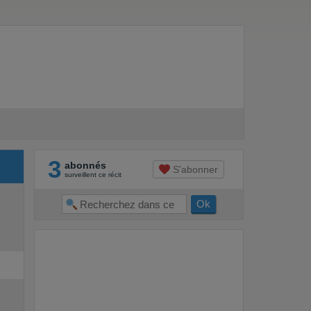
3
abonnés
S'abonner
surveillent ce récit