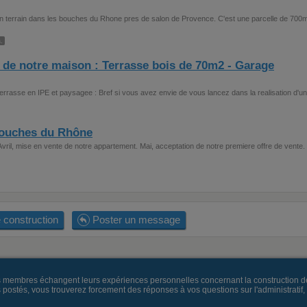
 d'un terrain dans les bouches du Rhone pres de salon de Provence. C'est une parcelle de 700
.
 de notre maison : Terrasse bois de 70m2 - Garage
Terrasse en IPE et paysagee : Bref si vous avez envie de vous lancez dans la realisation d'u
Bouches du Rhône
 Avril, mise en vente de notre appartement. Mai, acceptation de notre premiere offre de vente. 
 construction
Poster un message
es membres échangent leurs expériences personnelles concernant la construction d
és, vous trouverez forcement des réponses à vos questions sur l'administratif, la 