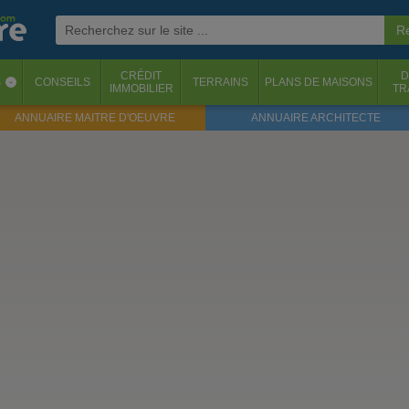
CRÉDIT
D
S
CONSEILS
TERRAINS
PLANS DE MAISONS
‹
IMMOBILIER
TR
ANNUAIRE MAITRE D'OEUVRE
ANNUAIRE ARCHITECTE