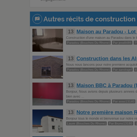
Autres récits de construction 
13
Maison au Paradou - Lot 
Construction d'une maison au Paradou dans le lo
Paradou (Bouches Du Rhone)
Par jess8486
7
13
Construction dans les Al
Nous nous lancons pour notre premiere acquisit
Paradou (Bouches Du Rhone)
Par sandrajef
4
13
Maison BBC à Paradou (M
Bonjour, Nous avions depuis plusieurs annees de
bien avec ...
Paradou (Bouches Du Rhone)
Par soso13140
13
Notre première maison R
Bonjour tous le monde et bienvenue sur notre recit
Laure (Bouches Du Rhone)
Par Bruno13180