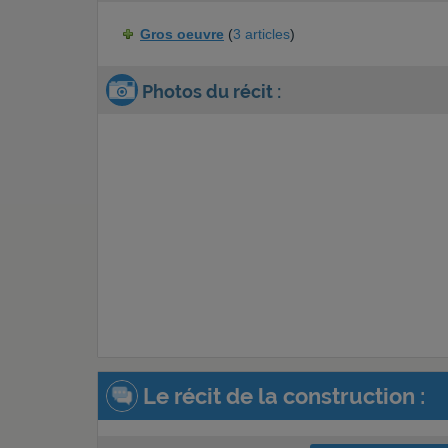
Gros oeuvre
(
3 articles
)
Photos du récit :
Le récit de la construction :