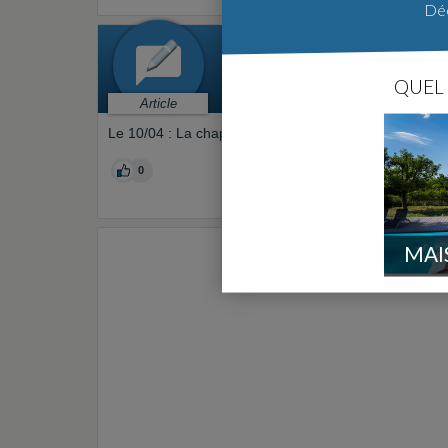
Déc
« CHAPE SUR V
Gros oeuvre > Fondations - vide 
QUEL 
Par
Martin13520
le 26/04/2012 à 1
Article
Le 10/04 : La chape sur le vide sanitaire est terminée
0
MAI