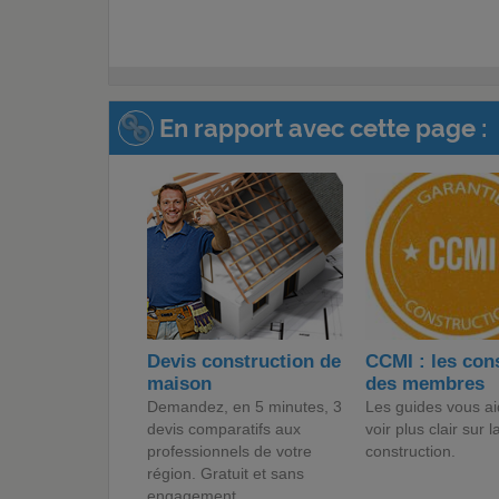
En rapport avec cette page :
Devis construction de
CCMI : les con
maison
des membres
Demandez, en 5 minutes, 3
Les guides vous ai
devis comparatifs aux
voir plus clair sur l
professionnels de votre
construction.
région. Gratuit et sans
engagement.