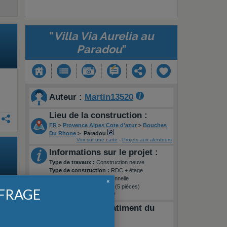
"
Villa Via Aurelia au
Paradou
"
Auteur :
Martin13520
Lieu de la construction :
FR
>
Provence Alpes Cote d'azur
>
Bouches
Du Rhone
>
Paradou
Voir sur une carte
-
Projets aux alentours
Informations sur le projet :
Type de travaux :
Construction neuve
Type de construction :
RDC + étage
Style :
Régionale / Traditionnelle
×
Surface habitable :
95m² (5 pièces)
FFRAGE
Superficie terrain :
450m²
Entreprise du batiment du
projet :