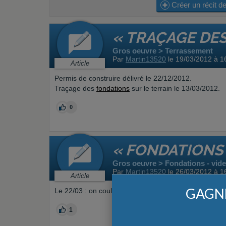
Créer un récit de
« TRAÇAGE DE
Gros oeuvre > Terrassement
Par
Martin13520
le 19/03/2012 à 1
Article
Permis de construire délivré le 22/12/2012.
Traçage des
fondations
sur le terrain le 13/03/2012.
0
« FONDATIONS
Gros oeuvre > Fondations - vide 
Par
Martin13520
le 26/03/2012 à 1
Article
GAGNE
Le 22/03 : on coule, on coule...
1