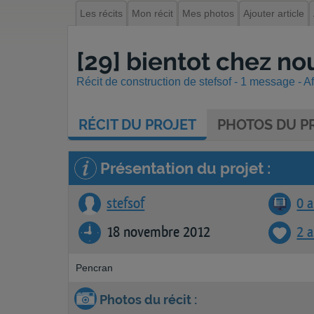
Les récits
Mon récit
Mes photos
Ajouter article
[29] bientot chez no
Récit de construction de stefsof - 1 message - Af
RÉCIT
DU PROJET
PHOTOS
DU PR
Présentation du projet :
stefsof
0 a
18 novembre 2012
2 
Pencran
Photos du récit :