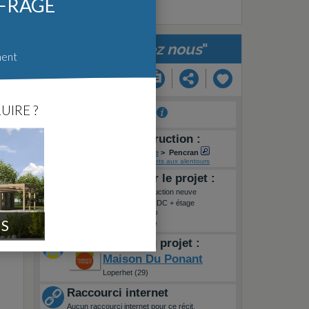
FFRAGE
"
Bientot chez nous
"
ment
UIRE ?
Auteur :
stefsof
Lieu de la construction :
FR
>
Bretagne
>
Finistere
>
Pencran
Voir sur une carte
-
Projets aux alentours
Informations sur le projet :
Type de travaux :
Construction neuve
Type de construction :
RDC + étage
Surface habitable :
115m²
IS
Superficie terrain :
632m²
Constructeur du projet :
Maison Du Ponant
Loperhet (29)
Raccourci internet
Aucun raccourci internet pour ce récit.