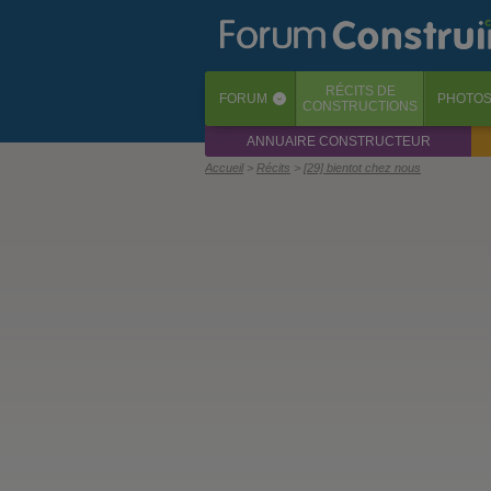
RÉCITS
DE
FORUM
PHOTO
‹
CONSTRUCTIONS
ANNUAIRE CONSTRUCTEUR
Accueil
Récits
[29] bientot chez nous