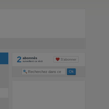
2
abonnés
S'abonner
surveillent ce récit