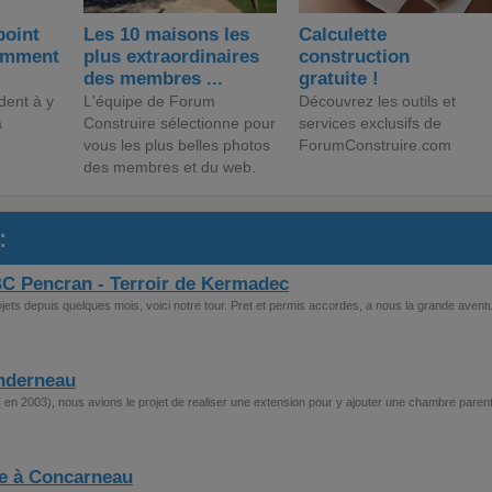
point
Les 10 maisons les
Calculette
comment
plus extraordinaires
construction
des membres ...
gratuite !
dent à y
L'équipe de Forum
Découvrez les outils et
a
Construire sélectionne pour
services exclusifs de
vous les plus belles photos
ForumConstruire.com
des membres et du web.
:
BC Pencran - Terroir de Kermadec
ojets depuis quelques mois, voici notre tour. Pret et permis accordes, a nous la grande aventu
anderneau
 en 2003), nous avions le projet de realiser une extension pour y ajouter une chambre parent
e à Concarneau