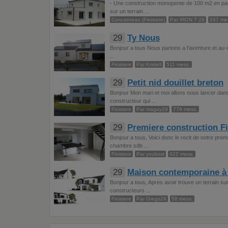
- Une construction monopente de 100 m2 en parp
sur un terrain ...
Concarneau (Finistere)
Par IRON T 29
247 me
29
Ty Nous
Bonjour a tous Nous partons a l'aventure et au-d
...
Finistere
Par Kristell
511 mess.
29
Petit nid douillet breton
Bonjour Mon mari et moi allons nous lancer dan
constructeur qui ...
Finistere
Par maguy29
779 mess.
29
Premiere construction Fi
Bonjour a tous, Voici donc le recit de notre pr
chambre sdb ...
Finistere
Par youkost
422 mess.
29
Maison contemporaine à 
Bonjour a tous, Apres avoir trouve un terrain s
constructeurs ...
Finistere
Par Gregs29
58 mess.