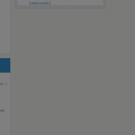
A quoi ça sert ?
re :).
ale.