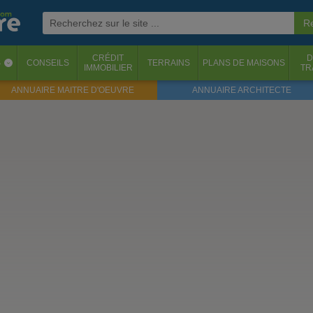
CRÉDIT
D
S
CONSEILS
TERRAINS
PLANS DE MAISONS
‹
IMMOBILIER
TR
ANNUAIRE MAITRE D'OEUVRE
ANNUAIRE ARCHITECTE