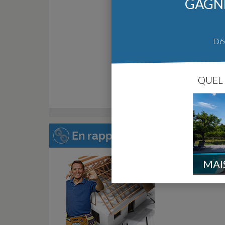
GAGNE
Déc
QUEL 
En rapport avec cette page :
MAI