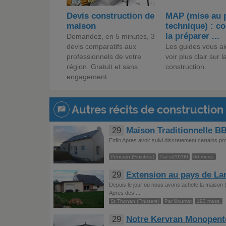
Devis construction de
MAP (mise au 
maison
technique) : 
la préparer ...
Demandez, en 5 minutes, 3
devis comparatifs aux
Les guides vous ai
professionnels de votre
voir plus clair sur l
région. Gratuit et sans
construction.
engagement.
Autres récits de construction 
29
Maison Traditionnelle B
Enfin Apres avoir suivi discretement certains pr
...
Pencran (Finistere)
Par sr29200
66 mess.
29
Extension au pays de L
Depuis le jour ou nous avons achete la maison (
Apres des ...
St Thonan (Finistere)
Par liloumat
193 mess.
29
Notre Kervran Monopent