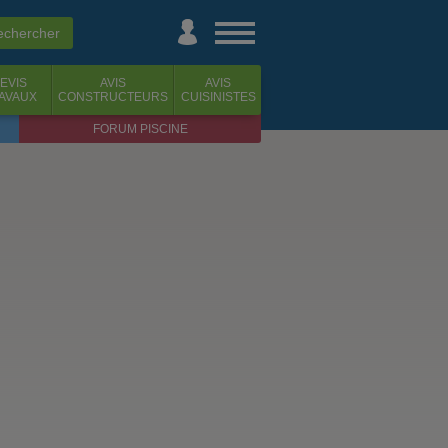
EVIS
AVIS
AVIS
AVAUX
CONSTRUCTEURS
CUISINISTES
FORUM PISCINE